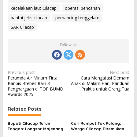
kecelakaan laut Cilacap
operasi pencarian
pantai jetis cilacap
pemancing tenggelam
SAR Cilacap
Follow Us
P
Previous post
Next post
Perumda Air Minum Tirta
Cara Mengatasi Demam
o
Baribis Brebes Raih 3
Anak di Malam Hari, Panduan
s
Penghargaan di TOP BUMD
Praktis untuk Orang Tua
Awards 2025
t
n
Related Posts
a
v
Bupati Cilacap Turun
Cari Rumput Tak Pulang,
Tangan: Longsor Majenang
Warga Cilacap Ditemukan
i
Tewaskan 2 Warga, 21 Masih
Tewas di Sungai Cilumuh