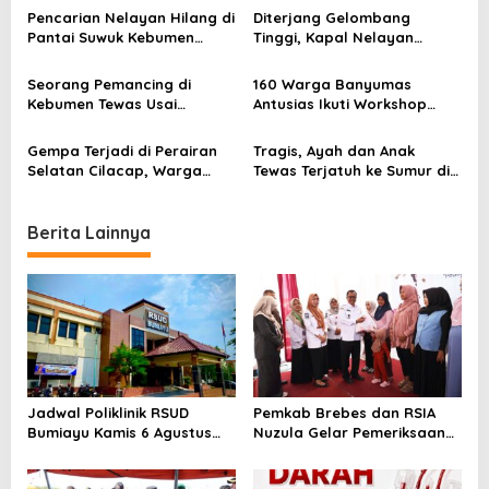
g
Hilang
Pencarian Nelayan Hilang di
Diterjang Gelombang
a
Pantai Suwuk Kebumen
Tinggi, Kapal Nelayan
Dihentikan, Basarnas Tutup
Terbalik di Cilacap, ABK
t
Operasi SAR
Berhasil Diselamatkan
Seorang Pemancing di
160 Warga Banyumas
i
Kebumen Tewas Usai
Antusias Ikuti Workshop
Terpeleset ke Sungai
Siaga Bencana Bersama
o
Gombong
Basarnas
Gempa Terjadi di Perairan
Tragis, Ayah dan Anak
n
Selatan Cilacap, Warga
Tewas Terjatuh ke Sumur di
Diminta Tetap Waspada
Cilongok Banyumas
Berita Lainnya
Jadwal Poliklinik RSUD
Pemkab Brebes dan RSIA
Bumiayu Kamis 6 Agustus
Nuzula Gelar Pemeriksaan
2026, Cek Jam Praktik
Gratis untuk 100 Ibu Hamil,
Dokter Sebelum Berkunjung
Perkuat Kesehatan Ibu dan