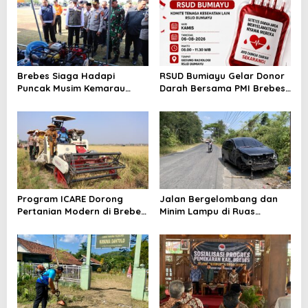
Bayi
Brebes Siaga Hadapi
RSUD Bumiayu Gelar Donor
Puncak Musim Kemarau
Darah Bersama PMI Brebes
2026, Kapolres Pimpin Apel
Sambut HUT Ke-81 Republik
Kesiapsiagaan Bencana dan
Indonesia
Karhutla
Program ICARE Dorong
Jalan Bergelombang dan
Pertanian Modern di Brebes,
Minim Lampu di Ruas
Produktivitas Padi Losari
Bumiayu–Bantarkawung
Tembus 10,2 Ton per Hektare
Telan Korban, Innova
Hantam Pohon di
Bantarkawung