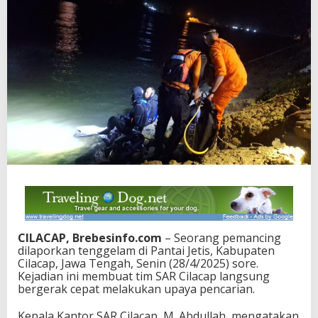
CILACAP, Brebesinfo.com
– Seorang pemancing
dilaporkan tenggelam di Pantai Jetis, Kabupaten
Cilacap, Jawa Tengah, Senin (28/4/2025) sore.
Kejadian ini membuat tim SAR Cilacap langsung
bergerak cepat melakukan upaya pencarian.
Kepala Kantor SAR Cilacap, M. Abdullah, mengatakan