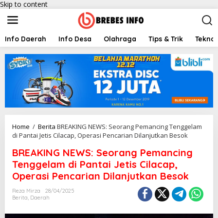
Skip to content
Info Daerah
Info Desa
Olahraga
Tips & Trik
Teknol
Home
/
Berita
BREAKING NEWS: Seorang Pemancing Tenggelam
di Pantai Jetis Cilacap, Operasi Pencarian Dilanjutkan Besok
BREAKING NEWS: Seorang Pemancing
Tenggelam di Pantai Jetis Cilacap,
Operasi Pencarian Dilanjutkan Besok
Reza Mirza
28/04/2025
Berita
,
Daerah