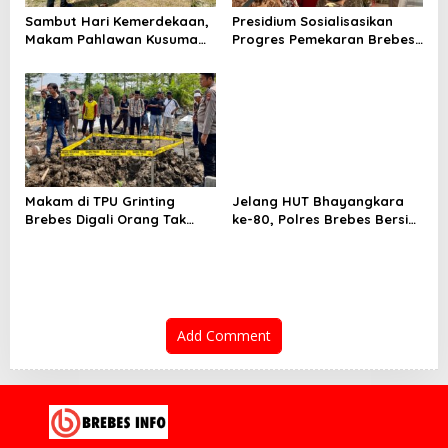
Sambut Hari Kemerdekaan,
Presidium Sosialisasikan
Makam Pahlawan Kusuma
Progres Pemekaran Brebes
Bantolo di Bantarkawung
Selatan, Pembentukan
Dibersihkan
Pansus DPRD Jateng Jadi
Tahap Berikutnya
Makam di TPU Grinting
Jelang HUT Bhayangkara
Brebes Digali Orang Tak
ke-80, Polres Brebes Bersih-
Dikenal Dua Kali, Polisi
Bersih 5 Tempat Ibadah dan
Selidiki Motif Pelaku
Bagikan Bansos
Add Comment