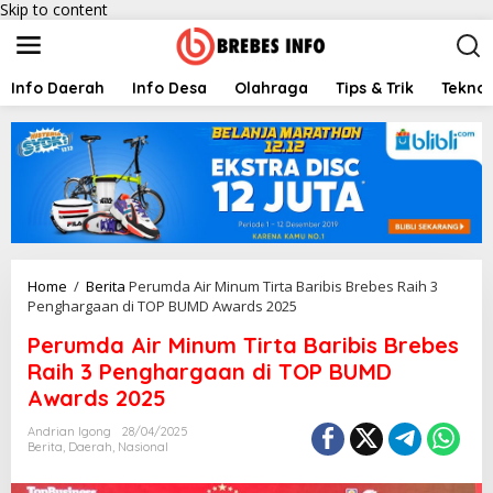
Skip to content
Info Daerah
Info Desa
Olahraga
Tips & Trik
Teknol
Home
/
Berita
Perumda Air Minum Tirta Baribis Brebes Raih 3
Penghargaan di TOP BUMD Awards 2025
Perumda Air Minum Tirta Baribis Brebes
Raih 3 Penghargaan di TOP BUMD
Awards 2025
Andrian Igong
28/04/2025
Berita
,
Daerah
,
Nasional