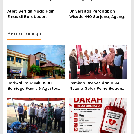
o
Mundur, DPRD Brebes Turun
1 Bumiayu Lewat Spanduk
n
Tangan
Protes
Atlet Berlian Muda Raih
Universitas Peradaban
Emas di Borobudur
Wisuda 440 Sarjana, Agung
Marathon 2025, Nama
Widyantoro Ingatkan
Khofifah Harumkan Brebes–
Tantangan Global
Tegal!
Berita Lainnya
Jadwal Poliklinik RSUD
Pemkab Brebes dan RSIA
Bumiayu Kamis 6 Agustus
Nuzula Gelar Pemeriksaan
2026, Cek Jam Praktik
Gratis untuk 100 Ibu Hamil,
Dokter Sebelum Berkunjung
Perkuat Kesehatan Ibu dan
Bayi