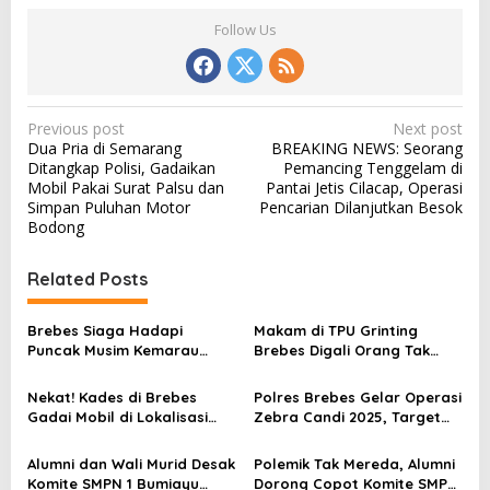
Follow Us
P
Previous post
Next post
Dua Pria di Semarang
BREAKING NEWS: Seorang
o
Ditangkap Polisi, Gadaikan
Pemancing Tenggelam di
s
Mobil Pakai Surat Palsu dan
Pantai Jetis Cilacap, Operasi
Simpan Puluhan Motor
Pencarian Dilanjutkan Besok
t
Bodong
n
a
Related Posts
v
Brebes Siaga Hadapi
Makam di TPU Grinting
i
Puncak Musim Kemarau
Brebes Digali Orang Tak
g
2026, Kapolres Pimpin Apel
Dikenal Dua Kali, Polisi
Kesiapsiagaan Bencana dan
Selidiki Motif Pelaku
a
Nekat! Kades di Brebes
Polres Brebes Gelar Operasi
Karhutla
Gadai Mobil di Lokalisasi
Zebra Candi 2025, Target
t
untuk Pesugihan
Turunkan Kecelakaan dan
i
Pelanggaran Lalu Lintas
Alumni dan Wali Murid Desak
Polemik Tak Mereda, Alumni
Komite SMPN 1 Bumiayu
Dorong Copot Komite SMPN