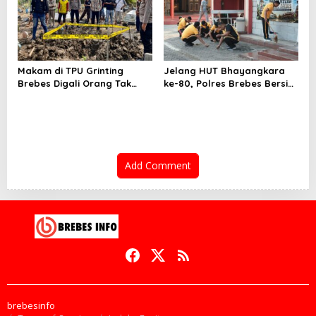
Makam di TPU Grinting
Jelang HUT Bhayangkara
Brebes Digali Orang Tak
ke-80, Polres Brebes Bersih-
Dikenal Dua Kali, Polisi
Bersih 5 Tempat Ibadah dan
Selidiki Motif Pelaku
Bagikan Bansos
Add Comment
brebesinfo