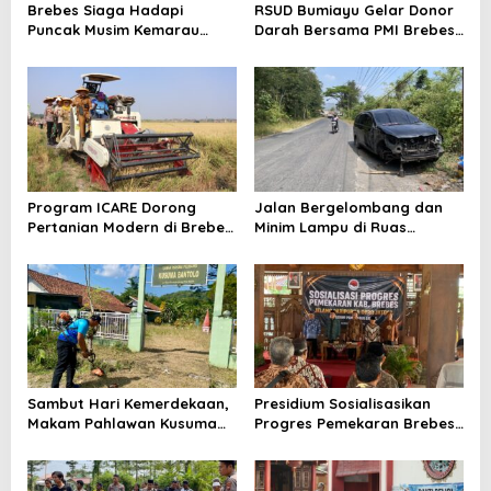
Brebes Siaga Hadapi
RSUD Bumiayu Gelar Donor
Puncak Musim Kemarau
Darah Bersama PMI Brebes
2026, Kapolres Pimpin Apel
Sambut HUT Ke-81 Republik
Kesiapsiagaan Bencana dan
Indonesia
Karhutla
Program ICARE Dorong
Jalan Bergelombang dan
Pertanian Modern di Brebes,
Minim Lampu di Ruas
Produktivitas Padi Losari
Bumiayu–Bantarkawung
Tembus 10,2 Ton per Hektare
Telan Korban, Innova
Hantam Pohon di
Bantarkawung
Sambut Hari Kemerdekaan,
Presidium Sosialisasikan
Makam Pahlawan Kusuma
Progres Pemekaran Brebes
Bantolo di Bantarkawung
Selatan, Pembentukan
Dibersihkan
Pansus DPRD Jateng Jadi
Tahap Berikutnya