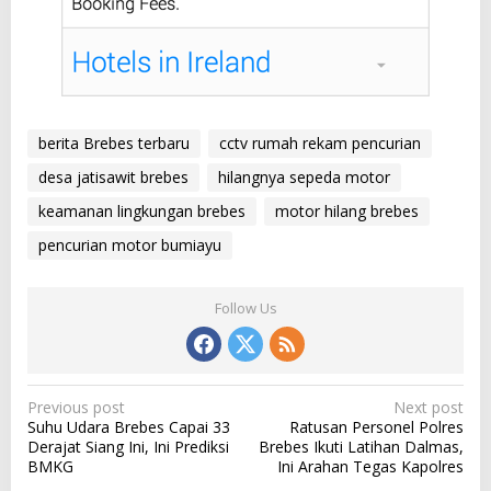
berita Brebes terbaru
cctv rumah rekam pencurian
desa jatisawit brebes
hilangnya sepeda motor
keamanan lingkungan brebes
motor hilang brebes
pencurian motor bumiayu
Follow Us
P
Previous post
Next post
Suhu Udara Brebes Capai 33
Ratusan Personel Polres
o
Derajat Siang Ini, Ini Prediksi
Brebes Ikuti Latihan Dalmas,
s
BMKG
Ini Arahan Tegas Kapolres