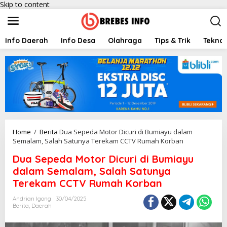
Skip to content
Info Daerah
Info Desa
Olahraga
Tips & Trik
Teknol
Home
/
Berita
Dua Sepeda Motor Dicuri di Bumiayu dalam
Semalam, Salah Satunya Terekam CCTV Rumah Korban
Dua Sepeda Motor Dicuri di Bumiayu
dalam Semalam, Salah Satunya
Terekam CCTV Rumah Korban
Andrian Igong
30/04/2025
Berita
,
Daerah