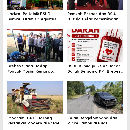
Jadwal Poliklinik RSUD
Pemkab Brebes dan RSIA
Bumiayu Kamis 6 Agustus
Nuzula Gelar Pemeriksaan
2026, Cek Jam Praktik
Gratis untuk 100 Ibu Hamil,
Dokter Sebelum Berkunjung
Perkuat Kesehatan Ibu dan
Bayi
Brebes Siaga Hadapi
RSUD Bumiayu Gelar Donor
Puncak Musim Kemarau
Darah Bersama PMI Brebes
2026, Kapolres Pimpin Apel
Sambut HUT Ke-81 Republik
Kesiapsiagaan Bencana dan
Indonesia
Karhutla
Program ICARE Dorong
Jalan Bergelombang dan
Pertanian Modern di Brebes,
Minim Lampu di Ruas
Produktivitas Padi Losari
Bumiayu–Bantarkawung