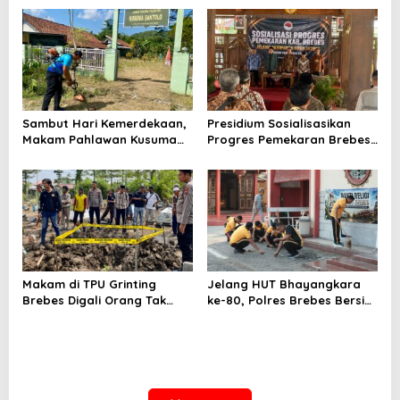
Tembus 10,2 Ton per Hektare
Telan Korban, Innova
Hantam Pohon di
Bantarkawung
Sambut Hari Kemerdekaan,
Presidium Sosialisasikan
Makam Pahlawan Kusuma
Progres Pemekaran Brebes
Bantolo di Bantarkawung
Selatan, Pembentukan
Dibersihkan
Pansus DPRD Jateng Jadi
Tahap Berikutnya
Makam di TPU Grinting
Jelang HUT Bhayangkara
Brebes Digali Orang Tak
ke-80, Polres Brebes Bersih-
Dikenal Dua Kali, Polisi
Bersih 5 Tempat Ibadah dan
Selidiki Motif Pelaku
Bagikan Bansos