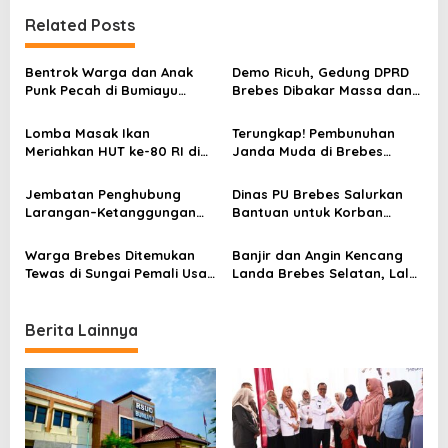
t
Related Posts
n
a
Bentrok Warga dan Anak
Demo Ricuh, Gedung DPRD
v
Punk Pecah di Bumiayu
Brebes Dibakar Massa dan
Brebes, Diduga Dipicu
Jalur Pantura Lumpuh
i
Penusukan Dua Orang
Beberapa Jam
Lomba Masak Ikan
Terungkap! Pembunuhan
g
Meriahkan HUT ke-80 RI di
Janda Muda di Brebes
a
Brebes, Wabup Ajak Cegah
Dilakukan Mantan Suami
Stunting dengan Gemar
Pakai Kampak
t
Jembatan Penghubung
Dinas PU Brebes Salurkan
Makan Ikan
Larangan–Ketanggungan
Bantuan untuk Korban
i
Ambruk, Warga Brebes
Tanah Bergerak di
Harus Putar Jauh
Sirampog
o
Warga Brebes Ditemukan
Banjir dan Angin Kencang
Tewas di Sungai Pemali Usai
Landa Brebes Selatan, Lalu
n
Tenggelam Saat Mabuk
Lintas Sempat Lumpuh
Berita Lainnya