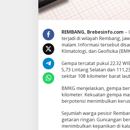
J
a
w
a
T
e
REMBANG, Brebesinfo.com
– 
n
terjadi di wilayah Rembang, Ja
g
malam. Informasi tersebut dis
a
Klimatologi, dan Geofisika (BM
h
,
P
Gempa tercatat pukul 22.32 WI
u
5,73 Lintang Selatan dan 111,2
s
sekitar 108 kilometer barat la
a
t
BMKG menjelaskan, gempa bera
d
i
kilometer. Kekuatan gempa mas
L
berpotensi menimbulkan kerus
a
u
Sejumlah warga pesisir Remb
t
getaran ringan. Guncangan ber
K
e
menimbulkan kepanikan di kal