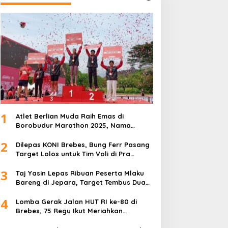
1
Atlet Berlian Muda Raih Emas di
Borobudur Marathon 2025, Nama
Khofifah Harumkan Brebes–Tegal!
2
Dilepas KONI Brebes, Bung Ferr Pasang
Target Lolos untuk Tim Voli di Pra
Kualifikasi Porprov Jateng 2026
3
Taj Yasin Lepas Ribuan Peserta Mlaku
Bareng di Jepara, Target Tembus Dua
Kali Lipat
4
Lomba Gerak Jalan HUT RI ke-80 di
Brebes, 75 Regu Ikut Meriahkan
Semangat Kemerdekaan