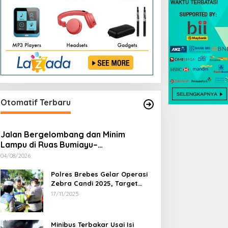
Otomatif Terbaru
Jalan Bergelombang dan Minim
Lampu di Ruas Bumiayu–
Bantarkawung Telan Korban, Innova
04/08/2026
Hantam Pohon di Bantarkawung
Polres Brebes Gelar Operasi
Zebra Candi 2025, Target
Turunkan Kecelakaan dan
17/11/2025
Pelanggaran Lalu Lintas
Minibus Terbakar Usai Isi