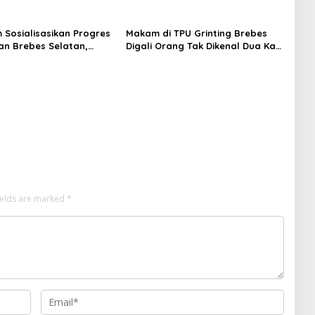
m Sosialisasikan Progres
Makam di TPU Grinting Brebes
n Brebes Selatan,
Digali Orang Tak Dikenal Dua Kali,
ukan Pansus DPRD
Polisi Selidiki Motif Pelaku
adi Tahap Berikutnya
ields are marked
*