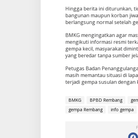
d
a
Hingga berita ini diturunkan, 
l
bangunan maupun korban jiwa. 
a
berlangsung normal setelah g
m
a
n
BMKG mengingatkan agar masya
2
mengikuti informasi resmi terk
8
gempa kecil, masyarakat dimin
K
yang beredar tanpa sumber jela
m
Petugas Badan Penanggulang
masih memantau situasi di lapa
terjadi gempa susulan dengan k
BMKG
BPBD Rembang
gem
gempa Rembang
info gempa