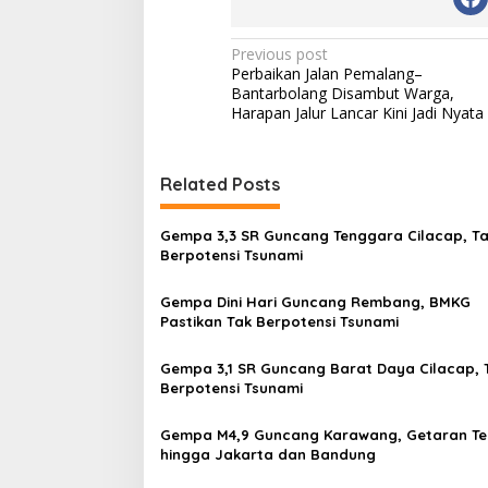
P
Previous post
Perbaikan Jalan Pemalang–
o
Bantarbolang Disambut Warga,
s
Harapan Jalur Lancar Kini Jadi Nyata
t
n
Related Posts
a
v
Gempa 3,3 SR Guncang Tenggara Cilacap, T
Berpotensi Tsunami
i
g
Gempa Dini Hari Guncang Rembang, BMKG
Pastikan Tak Berpotensi Tsunami
a
t
Gempa 3,1 SR Guncang Barat Daya Cilacap, 
i
Berpotensi Tsunami
o
Gempa M4,9 Guncang Karawang, Getaran Te
n
hingga Jakarta dan Bandung