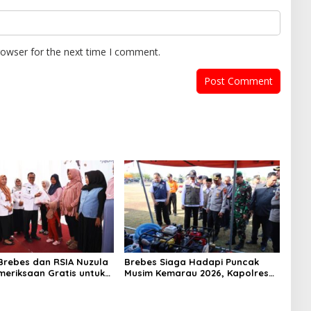
rowser for the next time I comment.
rebes dan RSIA Nuzula
Brebes Siaga Hadapi Puncak
meriksaan Gratis untuk
Musim Kemarau 2026, Kapolres
Hamil, Perkuat
Pimpin Apel Kesiapsiagaan
n Ibu dan Bayi
Bencana dan Karhutla