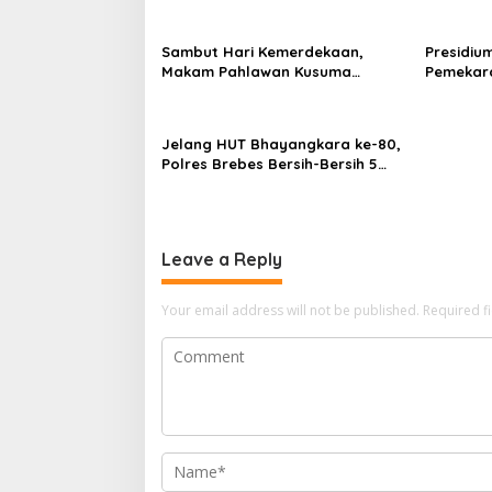
Indonesia
Sambut Hari Kemerdekaan,
Presidiu
Makam Pahlawan Kusuma
Pemekara
Bantolo di Bantarkawung
Pembent
Dibersihkan
Jateng J
Jelang HUT Bhayangkara ke-80,
Polres Brebes Bersih-Bersih 5
Tempat Ibadah dan Bagikan
Bansos
Leave a Reply
Your email address will not be published.
Required f