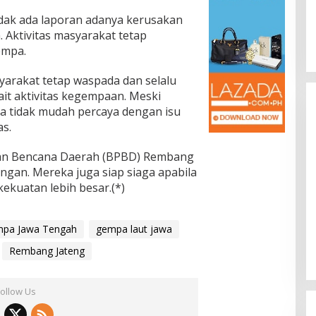
tidak ada laporan adanya kerusakan
Aktivitas masyarakat tetap
empa.
rakat tetap waspada dan selalu
ait aktivitas kegempaan. Meski
ta tidak mudah percaya dengan isu
s.
an Bencana Daerah (BPBD) Rembang
ngan. Mereka juga siap siaga apabila
ekuatan lebih besar.(*)
pa Jawa Tengah
gempa laut jawa
Rembang Jateng
Follow Us