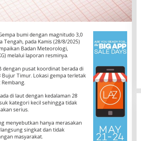
Gempa bumi dengan magnitudo 3,0
wa Tengah, pada Kamis (28/8/2025)
ampaikan Badan Meteorologi,
KG) melalui laporan resminya.
B dengan pusat koordinat berada di
3 Bujur Timur. Lokasi gempa terletak
Jalan Bergelombang dan Minim
ut Rembang.
Lampu di Ruas Bumiayu–
Bantarkawung Telan Korban,
da di laut dengan kedalaman 28
In Berita, Daerah, Ekonomi, Hukum & Kriminal, Info
Desa, Nasional, Otomatif, Politik,
Innova Hantam Pohon di
uk kategori kecil sehingga tidak
Sosial
|
04/08/2026
Bantarkawung
akan serius.
ang menyebutkan hanya merasakan
langsung singkat dan tidak
angan masyarakat.