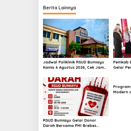
Berita Lainnya
Jadwal Poliklinik RSUD Bumiayu
Pemkab B
Kamis 6 Agustus 2026, Cek Jam
Gelar Pe
Praktik Dokter Sebelum
100 Ibu 
Berkunjung
Kesehata
Program 
Modern d
Padi Los
Hektare
RSUD Bumiayu Gelar Donor
Darah Bersama PMI Brebes
Sambut HUT Ke-81 Republik