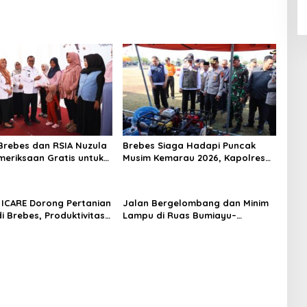
rebes dan RSIA Nuzula
Brebes Siaga Hadapi Puncak
meriksaan Gratis untuk
Musim Kemarau 2026, Kapolres
Hamil, Perkuat
Pimpin Apel Kesiapsiagaan
n Ibu dan Bayi
Bencana dan Karhutla
ICARE Dorong Pertanian
Jalan Bergelombang dan Minim
i Brebes, Produktivitas
Lampu di Ruas Bumiayu–
ari Tembus 10,2 Ton per
Bantarkawung Telan Korban,
Innova Hantam Pohon di
Bantarkawung