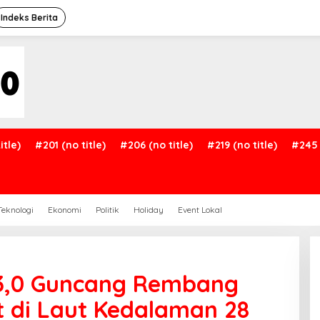
Indeks Berita
itle)
#201 (no title)
#206 (no title)
#219 (no title)
#245 
Teknologi
Ekonomi
Politik
Holiday
Event Lokal
3,0 Guncang Rembang
 di Laut Kedalaman 28