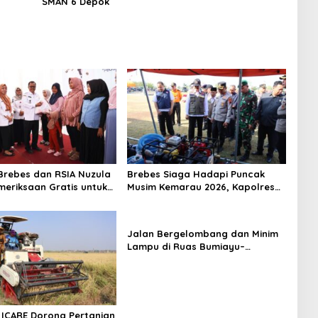
SMAN 6 Depok
rebes dan RSIA Nuzula
Brebes Siaga Hadapi Puncak
meriksaan Gratis untuk
Musim Kemarau 2026, Kapolres
Hamil, Perkuat
Pimpin Apel Kesiapsiagaan
n Ibu dan Bayi
Bencana dan Karhutla
Jalan Bergelombang dan Minim
Lampu di Ruas Bumiayu–
Bantarkawung Telan Korban,
Innova Hantam Pohon di
Bantarkawung
ICARE Dorong Pertanian