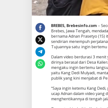
r
a
l
I
n
BREBES, Brebesinfo.com
– Seo
g
i
Brebes, Jawa Tengah, mendadak 
n
bernama Adnan Prasetyo (15) 
K
sendirian menempuh perjalanan 
e
Tujuannya satu: ingin bertemu 
t
e
m
Dalam video berdurasi 3 menit
u
dirinya berasal dari Desa Kali
D
mengaku ingin bertemu langsu
e
yaitu Kang Dedi Mulyadi, mant
d
publik yang kini menjabat di P
i
M
u
“Saya ingin ketemu Kang Dedi, 
l
ucap Adnan dalam video yang d
y
menghentikannya di tengah jal
a
d