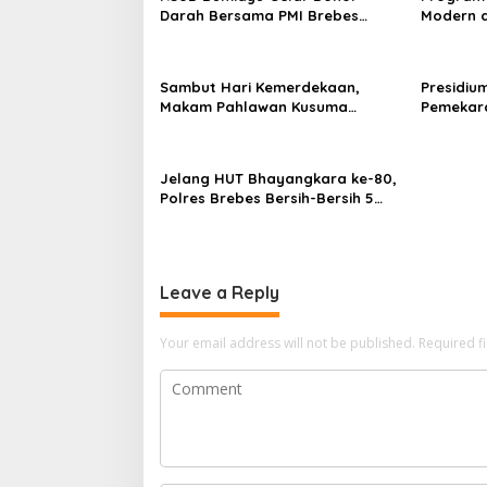
Darah Bersama PMI Brebes
Modern d
Sambut HUT Ke-81 Republik
Padi Los
Indonesia
Hektare
Sambut Hari Kemerdekaan,
Presidiu
Makam Pahlawan Kusuma
Pemekara
Bantolo di Bantarkawung
Pembent
Dibersihkan
Jateng J
Jelang HUT Bhayangkara ke-80,
Polres Brebes Bersih-Bersih 5
Tempat Ibadah dan Bagikan
Bansos
Leave a Reply
Your email address will not be published.
Required f