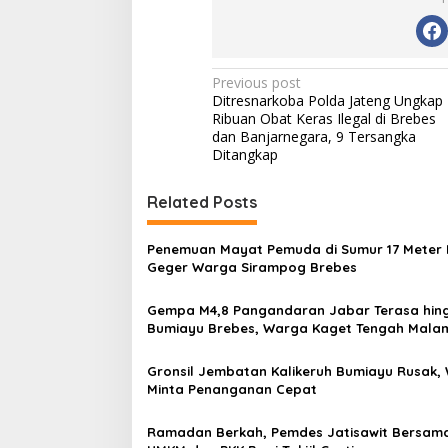
P
Previous post
Ditresnarkoba Polda Jateng Ungkap
o
Ribuan Obat Keras Ilegal di Brebes
s
dan Banjarnegara, 9 Tersangka
Ditangkap
t
n
Related Posts
a
v
Penemuan Mayat Pemuda di Sumur 17 Meter B
Geger Warga Sirampog Brebes
i
g
Gempa M4,8 Pangandaran Jabar Terasa hin
Bumiayu Brebes, Warga Kaget Tengah Mala
a
t
Gronsil Jembatan Kalikeruh Bumiayu Rusak,
i
Minta Penanganan Cepat
o
Ramadan Berkah, Pemdes Jatisawit Bersam