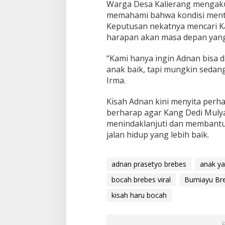
Warga Desa Kalierang mengaku
memahami bahwa kondisi menta
Keputusan nekatnya mencari Ka
harapan akan masa depan yang 
“Kami hanya ingin Adnan bisa d
anak baik, tapi mungkin sedan
Irma.
Kisah Adnan kini menyita perh
berharap agar Kang Dedi Mulyad
menindaklanjuti dan membantu
jalan hidup yang lebih baik.
adnan prasetyo brebes
anak ya
bocah brebes viral
Bumiayu Br
kisah haru bocah