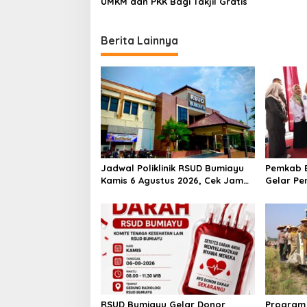
n
UMKM dan PKK Bagi Takjil Gratis
Berita Lainnya
Jadwal Poliklinik RSUD Bumiayu
Pemkab B
Kamis 6 Agustus 2026, Cek Jam
Gelar Pe
Praktik Dokter Sebelum
100 Ibu 
Berkunjung
Kesehata
RSUD Bumiayu Gelar Donor
Program 