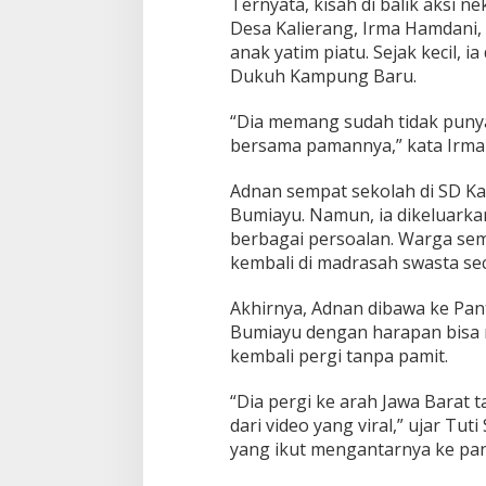
i
Ternyata, kisah di balik aksi 
,
Desa Kalierang, Irma Hamdani
I
anak yatim piatu. Sejak kecil, i
n
Dukuh Kampung Baru.
i
K
i
“Dia memang sudah tidak punya 
s
bersama pamannya,” kata Irma 
a
h
Adnan sempat sekolah di SD Ka
L
Bumiayu. Namun, ia dikeluarkan
e
n
berbagai persoalan. Warga s
g
kembali di madrasah swasta seca
k
a
Akhirnya, Adnan dibawa ke Pa
p
Bumiayu dengan harapan bisa 
n
y
kembali pergi tanpa pamit.
a
“Dia pergi ke arah Jawa Barat
dari video yang viral,” ujar Tu
yang ikut mengantarnya ke pan