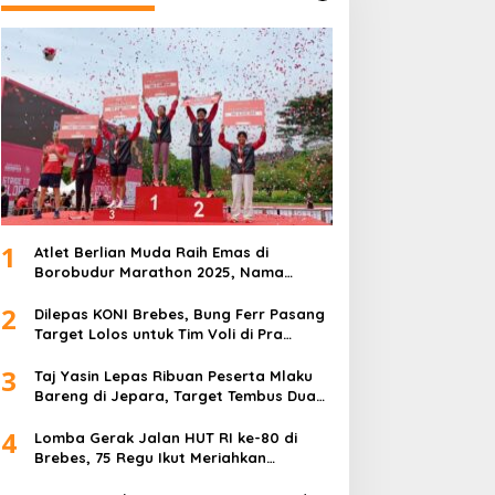
1
Atlet Berlian Muda Raih Emas di
Borobudur Marathon 2025, Nama
Khofifah Harumkan Brebes–Tegal!
2
Dilepas KONI Brebes, Bung Ferr Pasang
Target Lolos untuk Tim Voli di Pra
Kualifikasi Porprov Jateng 2026
3
Taj Yasin Lepas Ribuan Peserta Mlaku
Bareng di Jepara, Target Tembus Dua
Kali Lipat
4
Lomba Gerak Jalan HUT RI ke-80 di
Brebes, 75 Regu Ikut Meriahkan
Semangat Kemerdekaan