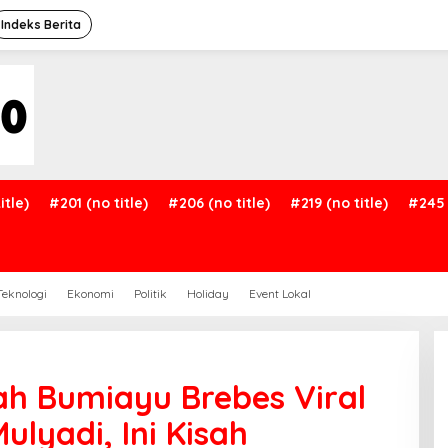
Indeks Berita
itle)
#201 (no title)
#206 (no title)
#219 (no title)
#245 
Teknologi
Ekonomi
Politik
Holiday
Event Lokal
h Bumiayu Brebes Viral
ulyadi, Ini Kisah