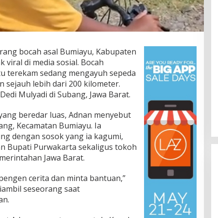
rang bocah asal Bumiayu, Kabupaten
viral di media sosial. Bocah
itu terekam sedang mengayuh sepeda
sejauh lebih dari 200 kilometer.
Dedi Mulyadi di Subang, Jawa Barat.
 yang beredar luas, Adnan menyebut
erang, Kecamatan Bumiayu. Ia
Jalan Bergelombang dan Minim
Lampu di Ruas Bumiayu–
ng dengan sosok yang ia kagumi,
Bantarkawung Telan Korban,
an Bupati Purwakarta sekaligus tokoh
In Berita, Daerah, Ekonomi, Hukum & Kriminal, Info
Desa, Nasional, Otomatif, Politik,
Innova Hantam Pohon di
emerintahan Jawa Barat.
Sosial
|
04/08/2026
Bantarkawung
pengen cerita dan minta bantuan,”
iambil seseorang saat
an.