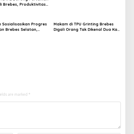
i Brebes, Produktivitas
ari Tembus 10,2 Ton per
m Sosialisasikan Progres
Makam di TPU Grinting Brebes
n Brebes Selatan,
Digali Orang Tak Dikenal Dua Kali,
ukan Pansus DPRD
Polisi Selidiki Motif Pelaku
adi Tahap Berikutnya
ields are marked
*