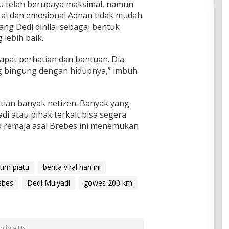
 telah berupaya maksimal, namun
l dan emosional Adnan tidak mudah.
ng Dedi dinilai sebagai bentuk
lebih baik.
apat perhatian dan bantuan. Dia
g bingung dengan hidupnya,” imbuh
atian banyak netizen. Banyak yang
i atau pihak terkait bisa segera
 remaja asal Brebes ini menemukan
tim piatu
berita viral hari ini
ebes
Dedi Mulyadi
gowes 200 km
Follow Us