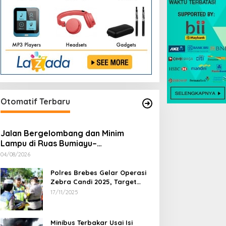
Otomatif Terbaru
Jalan Bergelombang dan Minim
Lampu di Ruas Bumiayu–
Bantarkawung Telan Korban, Innova
04/08/2026
Hantam Pohon di Bantarkawung
Polres Brebes Gelar Operasi
Zebra Candi 2025, Target
Turunkan Kecelakaan dan
17/11/2025
Pelanggaran Lalu Lintas
Minibus Terbakar Usai Isi