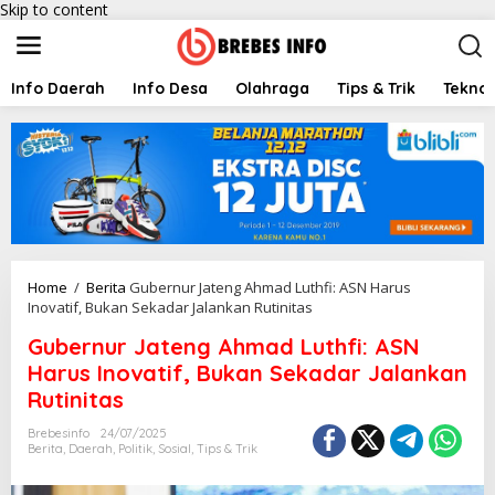
Skip to content
Info Daerah
Info Desa
Olahraga
Tips & Trik
Teknol
Home
/
Berita
Gubernur Jateng Ahmad Luthfi: ASN Harus
Inovatif, Bukan Sekadar Jalankan Rutinitas
Gubernur Jateng Ahmad Luthfi: ASN
Harus Inovatif, Bukan Sekadar Jalankan
Rutinitas
Brebesinfo
24/07/2025
Berita
,
Daerah
,
Politik
,
Sosial
,
Tips & Trik