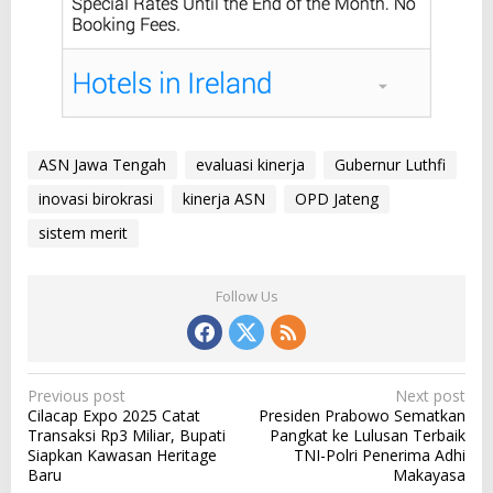
ASN Jawa Tengah
evaluasi kinerja
Gubernur Luthfi
inovasi birokrasi
kinerja ASN
OPD Jateng
sistem merit
Follow Us
P
Previous post
Next post
Cilacap Expo 2025 Catat
Presiden Prabowo Sematkan
o
Transaksi Rp3 Miliar, Bupati
Pangkat ke Lulusan Terbaik
s
Siapkan Kawasan Heritage
TNI-Polri Penerima Adhi
Baru
Makayasa
t