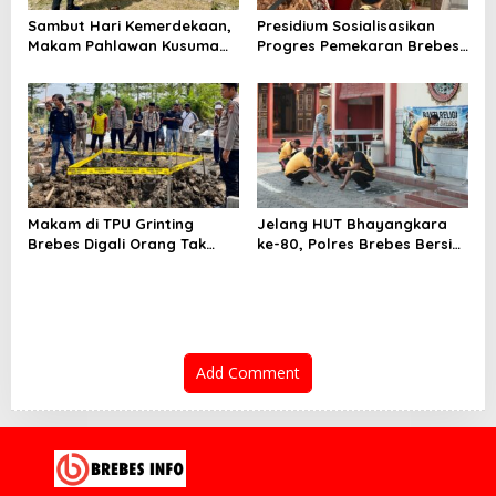
Sambut Hari Kemerdekaan,
Presidium Sosialisasikan
Makam Pahlawan Kusuma
Progres Pemekaran Brebes
Bantolo di Bantarkawung
Selatan, Pembentukan
Dibersihkan
Pansus DPRD Jateng Jadi
Tahap Berikutnya
Makam di TPU Grinting
Jelang HUT Bhayangkara
Brebes Digali Orang Tak
ke-80, Polres Brebes Bersih-
Dikenal Dua Kali, Polisi
Bersih 5 Tempat Ibadah dan
Selidiki Motif Pelaku
Bagikan Bansos
Add Comment