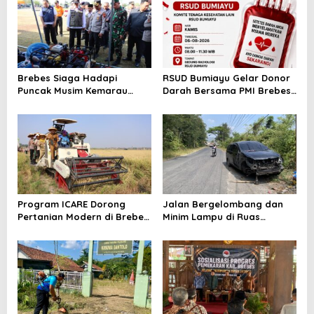
Bayi
Brebes Siaga Hadapi
RSUD Bumiayu Gelar Donor
Puncak Musim Kemarau
Darah Bersama PMI Brebes
2026, Kapolres Pimpin Apel
Sambut HUT Ke-81 Republik
Kesiapsiagaan Bencana dan
Indonesia
Karhutla
Program ICARE Dorong
Jalan Bergelombang dan
Pertanian Modern di Brebes,
Minim Lampu di Ruas
Produktivitas Padi Losari
Bumiayu–Bantarkawung
Tembus 10,2 Ton per Hektare
Telan Korban, Innova
Hantam Pohon di
Bantarkawung