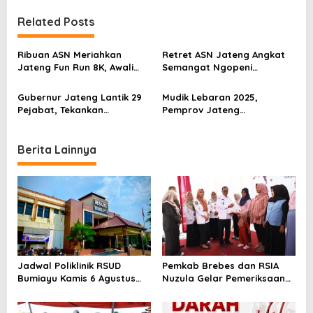
n
Related Posts
a
v
Ribuan ASN Meriahkan
Retret ASN Jateng Angkat
Jateng Fun Run 8K, Awali
Semangat Ngopeni
i
Rangkaian Hari Jadi ke-80
Ngelakoni, Ini Tujuan dan
g
Jawa Tengah
Pesan Gubernur
Gubernur Jateng Lantik 29
Mudik Lebaran 2025,
a
Pejabat, Tekankan
Pemprov Jateng
Profesionalisme dan Anti
Kandangkan Mobil Dinas
t
Titipan
dan Larang Gratifikasi ASN
i
Berita Lainnya
o
n
Jadwal Poliklinik RSUD
Pemkab Brebes dan RSIA
Bumiayu Kamis 6 Agustus
Nuzula Gelar Pemeriksaan
2026, Cek Jam Praktik
Gratis untuk 100 Ibu Hamil,
Dokter Sebelum Berkunjung
Perkuat Kesehatan Ibu dan