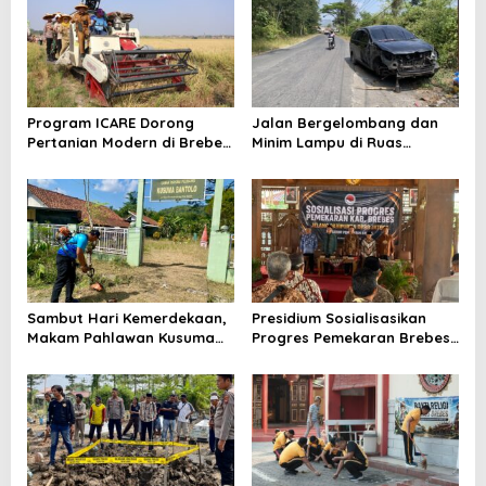
Karhutla
Program ICARE Dorong
Jalan Bergelombang dan
Pertanian Modern di Brebes,
Minim Lampu di Ruas
Produktivitas Padi Losari
Bumiayu–Bantarkawung
Tembus 10,2 Ton per Hektare
Telan Korban, Innova
Hantam Pohon di
Bantarkawung
Sambut Hari Kemerdekaan,
Presidium Sosialisasikan
Makam Pahlawan Kusuma
Progres Pemekaran Brebes
Bantolo di Bantarkawung
Selatan, Pembentukan
Dibersihkan
Pansus DPRD Jateng Jadi
Tahap Berikutnya