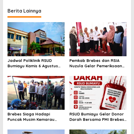
Lancar Kini Jadi Nyata
Berita Lainnya
Jadwal Poliklinik RSUD
Pemkab Brebes dan RSIA
Bumiayu Kamis 6 Agustus
Nuzula Gelar Pemeriksaan
2026, Cek Jam Praktik
Gratis untuk 100 Ibu Hamil,
Dokter Sebelum Berkunjung
Perkuat Kesehatan Ibu dan
Bayi
Brebes Siaga Hadapi
RSUD Bumiayu Gelar Donor
Puncak Musim Kemarau
Darah Bersama PMI Brebes
2026, Kapolres Pimpin Apel
Sambut HUT Ke-81 Republik
Kesiapsiagaan Bencana dan
Indonesia