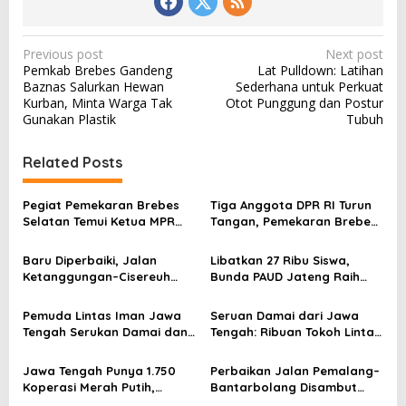
P
Previous post
Next post
Pemkab Brebes Gandeng
Lat Pulldown: Latihan
o
Baznas Salurkan Hewan
Sederhana untuk Perkuat
s
Kurban, Minta Warga Tak
Otot Punggung dan Postur
Gunakan Plastik
Tubuh
t
n
Related Posts
a
v
Pegiat Pemekaran Brebes
Tiga Anggota DPR RI Turun
Selatan Temui Ketua MPR
Tangan, Pemekaran Brebes
i
Ahmad Muzani, Minta
Selatan Tak Boleh Berlarut!
g
Dukungan Urus Berkas ke
Baru Diperbaiki, Jalan
Libatkan 27 Ribu Siswa,
Provinsi
a
Ketanggungan–Cisereuh
Bunda PAUD Jateng Raih
Brebes Kembali Retak
Rekor Muri Membatik
t
Parah! Warga Geram
Serentak
Pemuda Lintas Iman Jawa
Seruan Damai dari Jawa
i
Tengah Serukan Damai dan
Tengah: Ribuan Tokoh Lintas
Tolak Anarkisme
Agama Gelar Doa Bersama
o
Jawa Tengah Punya 1.750
Perbaikan Jalan Pemalang–
n
Koperasi Merah Putih,
Bantarbolang Disambut
Tertinggi se-Indonesia
Warga, Harapan Jalur