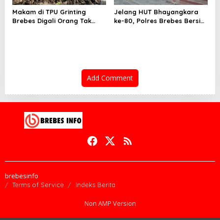
Makam di TPU Grinting
Jelang HUT Bhayangkara
Brebes Digali Orang Tak
ke-80, Polres Brebes Bersih-
Dikenal Dua Kali, Polisi
Bersih 5 Tempat Ibadah dan
Selidiki Motif Pelaku
Bagikan Bansos
Add Comment
brebesinfo
Terms of Service
Indeks Berita
Non AMP Version