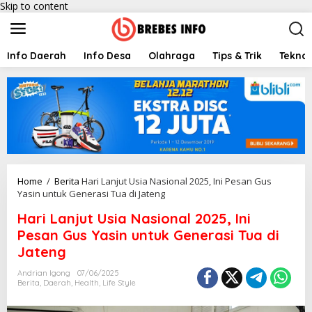
Skip to content
Info Daerah
Info Desa
Olahraga
Tips & Trik
Teknol
Home
/
Berita
Hari Lanjut Usia Nasional 2025, Ini Pesan Gus
Yasin untuk Generasi Tua di Jateng
Hari Lanjut Usia Nasional 2025, Ini
Pesan Gus Yasin untuk Generasi Tua di
Jateng
Andrian Igong
07/06/2025
Berita
,
Daerah
,
Health
,
Life Style