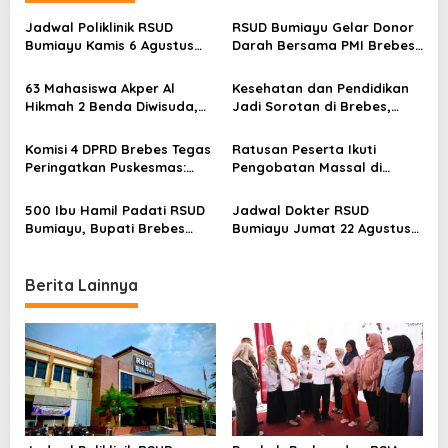
a
Jadwal Poliklinik RSUD
RSUD Bumiayu Gelar Donor
v
Bumiayu Kamis 6 Agustus
Darah Bersama PMI Brebes
2026, Cek Jam Praktik
Sambut HUT Ke-81 Republik
i
Dokter Sebelum Berkunjung
Indonesia
63 Mahasiswa Akper Al
Kesehatan dan Pendidikan
g
Hikmah 2 Benda Diwisuda,
Jadi Sorotan di Brebes,
a
dr. Ineke: Brebes Butuh
Ferri Anggrianto: Ini Harus
Perawat yang Berjiwa
Jadi Prioritas Daerah!
t
Komisi 4 DPRD Brebes Tegas
Ratusan Peserta Ikuti
Pengabdian
Peringatkan Puskesmas:
Pengobatan Massal di
i
Utamakan RSUD, Bukan
Brebes, RSUD Bumiayu
Rumah Sakit Swasta!
Turunkan Dokter Spesialis
o
500 Ibu Hamil Padati RSUD
Jadwal Dokter RSUD
Bumiayu, Bupati Brebes
Bumiayu Jumat 22 Agustus
n
Pastikan Layanan
2025, Lengkap Semua
Kesehatan Gratis
Poliklinik
Berita Lainnya