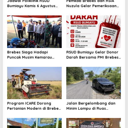
Jadwal Poliklinik RSUD
Pemkab Brebes dan RSIA
Bumiayu Kamis 6 Agustus
Nuzula Gelar Pemeriksaan
2026, Cek Jam Praktik
Gratis untuk 100 Ibu Hamil,
Dokter Sebelum Berkunjung
Perkuat Kesehatan Ibu dan
Bayi
Brebes Siaga Hadapi
RSUD Bumiayu Gelar Donor
Puncak Musim Kemarau
Darah Bersama PMI Brebes
2026, Kapolres Pimpin Apel
Sambut HUT Ke-81 Republik
Kesiapsiagaan Bencana dan
Indonesia
Karhutla
Program ICARE Dorong
Jalan Bergelombang dan
Pertanian Modern di Brebes,
Minim Lampu di Ruas
Produktivitas Padi Losari
Bumiayu–Bantarkawung
Tembus 10,2 Ton per Hektare
Telan Korban, Innova
Hantam Pohon di