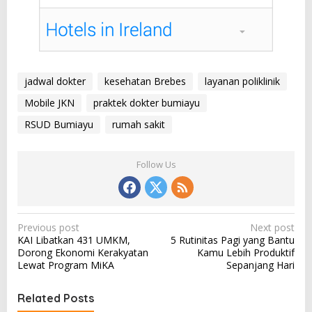
jadwal dokter
kesehatan Brebes
layanan poliklinik
Mobile JKN
praktek dokter bumiayu
RSUD Bumiayu
rumah sakit
Follow Us
P
Previous post
Next post
KAI Libatkan 431 UMKM,
5 Rutinitas Pagi yang Bantu
o
Dorong Ekonomi Kerakyatan
Kamu Lebih Produktif
s
Lewat Program MiKA
Sepanjang Hari
t
Related Posts
n