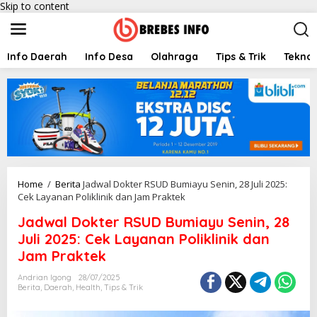
Skip to content
Info Daerah
Info Desa
Olahraga
Tips & Trik
Teknol
Home
/
Berita
Jadwal Dokter RSUD Bumiayu Senin, 28 Juli 2025:
Cek Layanan Poliklinik dan Jam Praktek
Jadwal Dokter RSUD Bumiayu Senin, 28
Juli 2025: Cek Layanan Poliklinik dan
Jam Praktek
Andrian Igong
28/07/2025
Berita
,
Daerah
,
Health
,
Tips & Trik