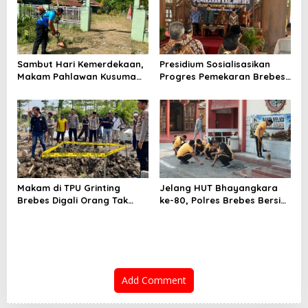
Bantarkawung
Sambut Hari Kemerdekaan,
Presidium Sosialisasikan
Makam Pahlawan Kusuma
Progres Pemekaran Brebes
Bantolo di Bantarkawung
Selatan, Pembentukan
Dibersihkan
Pansus DPRD Jateng Jadi
Tahap Berikutnya
Makam di TPU Grinting
Jelang HUT Bhayangkara
Brebes Digali Orang Tak
ke-80, Polres Brebes Bersih-
Dikenal Dua Kali, Polisi
Bersih 5 Tempat Ibadah dan
Selidiki Motif Pelaku
Bagikan Bansos
Add Comment