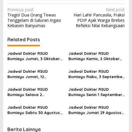
P
Previous post
Next post
Tragis! Dua Orang Tewas
Hari Lahir Pancasila, Fraksi
o
Tenggelam di Saluran Irigasi
PDIP Ajak Warga Brebes
s
Kebasen Banyumas
Refleksi Nilai Kebangsaan
t
Related Posts
n
a
Jadwal Dokter RSUD
Jadwal Dokter RSUD
v
Bumiayu Jumat, 3 Oktober
Bumiayu Kamis, 2 Oktober
2025: Layanan Poli Lengkap
2025: Layanan Lengkap
i
dengan Fasilitas Modern
Semua Poli
Jadwal Dokter RSUD
Jadwal Dokter RSUD
g
Bumiayu Jumat, 12
Bumiayu Rabu, 3 September
a
September 2025: Semua Poli
2025: Layanan Lengkap
Siap Layani Pasien
Semua Polie
t
Jadwal Dokter RSUD
Jadwal Dokter RSUD
Bumiayu Selasa 2
Bumiayu Senin 1 September
i
September 2025, Lengkap
2025, Lengkap Semua
Semua Poliklinik
Poliklinik
o
Jadwal Dokter RSUD
Jadwal Dokter RSUD
Bumiayu Sabtu 30 Agustus
Bumiayu Jumat 29 Agustus
n
2025, Lengkap Semua
2025, Lengkap Semua
Poliklinik
Poliklinik
Berita Lainnya