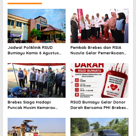
Jadwal Poliklinik RSUD
Pemkab Brebes dan RSIA
Bumiayu Kamis 6 Agustus
Nuzula Gelar Pemeriksaan
2026, Cek Jam Praktik
Gratis untuk 100 Ibu Hamil,
Dokter Sebelum Berkunjung
Perkuat Kesehatan Ibu dan
Bayi
Brebes Siaga Hadapi
RSUD Bumiayu Gelar Donor
Puncak Musim Kemarau
Darah Bersama PMI Brebes
2026, Kapolres Pimpin Apel
Sambut HUT Ke-81 Republik
Kesiapsiagaan Bencana dan
Indonesia
Karhutla