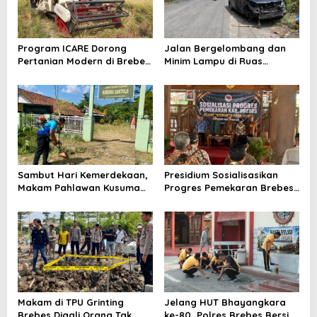
Program ICARE Dorong
Jalan Bergelombang dan
Pertanian Modern di Brebes,
Minim Lampu di Ruas
Produktivitas Padi Losari
Bumiayu–Bantarkawung
Tembus 10,2 Ton per Hektare
Telan Korban, Innova
Hantam Pohon di
Bantarkawung
Sambut Hari Kemerdekaan,
Presidium Sosialisasikan
Makam Pahlawan Kusuma
Progres Pemekaran Brebes
Bantolo di Bantarkawung
Selatan, Pembentukan
Dibersihkan
Pansus DPRD Jateng Jadi
Tahap Berikutnya
Makam di TPU Grinting
Jelang HUT Bhayangkara
Brebes Digali Orang Tak
ke-80, Polres Brebes Bersih-