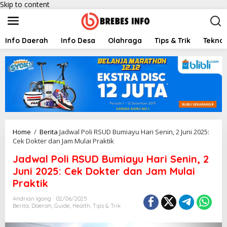
Skip to content
Info Daerah
Info Desa
Olahraga
Tips & Trik
Teknol
Home
/
Berita
Jadwal Poli RSUD Bumiayu Hari Senin, 2 Juni 2025:
Cek Dokter dan Jam Mulai Praktik
Jadwal Poli RSUD Bumiayu Hari Senin, 2
Juni 2025: Cek Dokter dan Jam Mulai
Praktik
Andrian Igong
02/06/2025
Berita
,
Daerah
,
Guide
,
Health
,
Tips & Trik