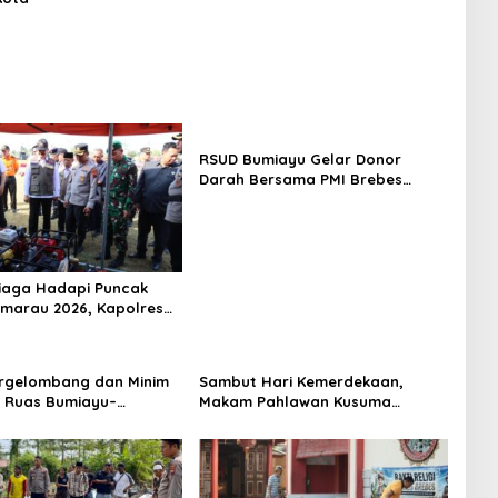
RSUD Bumiayu Gelar Donor
Darah Bersama PMI Brebes
Sambut HUT Ke-81 Republik
Indonesia
iaga Hadapi Puncak
marau 2026, Kapolres
pel Kesiapsiagaan
dan Karhutla
rgelombang dan Minim
Sambut Hari Kemerdekaan,
 Ruas Bumiayu–
Makam Pahlawan Kusuma
wung Telan Korban,
Bantolo di Bantarkawung
antam Pohon di
Dibersihkan
awung