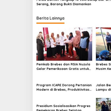
v
Serang, Barang Bukti Diamankan
i
g
Berita Lainnya
a
t
i
o
n
Pemkab Brebes dan RSIA Nuzula
Brebes S
Gelar Pemeriksaan Gratis untuk
Musim Ke
100 Ibu Hamil, Perkuat
Pimpin A
Kesehatan Ibu dan Bayi
Bencana 
Program ICARE Dorong Pertanian
Jalan Be
Modern di Brebes, Produktivitas
Lampu di
Padi Losari Tembus 10,2 Ton per
Bantarka
Hektare
Innova H
Bantark
Presidium Sosialisasikan Progres
Pemekaran Brebes Selatan,