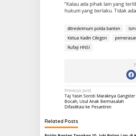
“Kalau ada pihak lain yang terli
hukum yang berlaku. Tidak ada 
ditreskrimum polda banten
Ism
Ketua Kadin Cilegon
pemerasan
Rufaji HNSI
P
Previous post
Taj Yasin Soroti Maraknya Gangster
o
Bocah, Usul Anak Bermasalah
s
Difasilitasi ke Pesantren
t
Related Posts
n
a
Polda Banten Tangkap 10 Joki Balap Liar di 