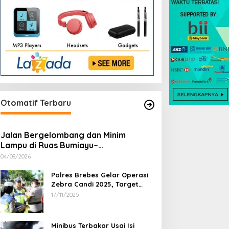
Otomatif Terbaru
Jalan Bergelombang dan Minim
Lampu di Ruas Bumiayu–
Bantarkawung Telan Korban, Innova
04/08/2026
Hantam Pohon di Bantarkawung
Polres Brebes Gelar Operasi
Zebra Candi 2025, Target
Turunkan Kecelakaan dan
17/11/2025
Pelanggaran Lalu Lintas
Minibus Terbakar Usai Isi