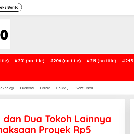
deks Berita
itle)
#201 (no title)
#206 (no title)
#219 (no title)
#245 
Teknologi
Ekonomi
Politik
Holiday
Event Lokal
n dan Dua Tokoh Lainnya
maksaan Proyek Rp5