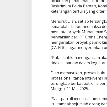
a
dilakukan penahanan di Rutan P
n
Reskrimum Polda Banten, Komb
P
keterangan tertulis yang diteri
r
o
Menurut Dian, setiap tersangk
y
e
Ismatulah disebut memaksa d
k
meminta proyek. Muhammad Sa
R
perwakilan dari PT China Chen
p
mengerjakan proyek pabrik kimia
5
(CA-EDC), agar menyerahkan pr
T
r
i
“Rufaji bahkan mengancam aka
l
tidak dilibatkan dalam kegiatan 
i
u
Dian memastikan, proses huku
n
T
profesional, tanpa intervensi p
a
terungkap berkat patroli siber
n
Minggu, 11 Mei 2025.
p
a
“Saat patroli medsos, kami tem
L
e
itu, tampak sejumlah orang da