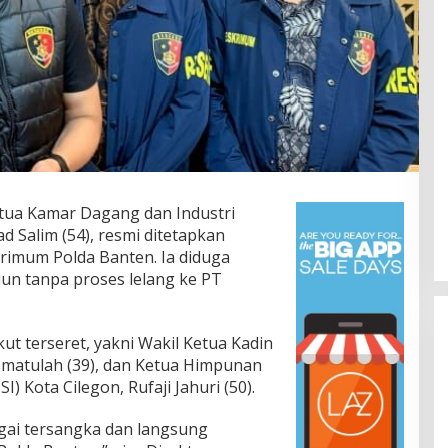
tua Kamar Dagang dan Industri
 Salim (54), resmi ditetapkan
krimum Polda Banten. Ia diduga
Jalan Bergelombang dan Minim
liun tanpa proses lelang ke PT
Lampu di Ruas Bumiayu–
Bantarkawung Telan Korban,
In Berita, Daerah, Ekonomi, Hukum & Kriminal, Info
Desa, Nasional, Otomatif, Politik,
Innova Hantam Pohon di
Sosial
|
04/08/2026
Bantarkawung
kut terseret, yakni Wakil Ketua Kadin
Ismatulah (39), dan Ketua Himpunan
) Kota Cilegon, Rufaji Jahuri (50).
gai tersangka dan langsung