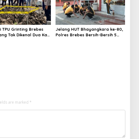
 TPU Grinting Brebes
Jelang HUT Bhayangkara ke-80,
ang Tak Dikenal Dua Kali,
Polres Brebes Bersih-Bersih 5
idiki Motif Pelaku
Tempat Ibadah dan Bagikan
Bansos
ields are marked
*