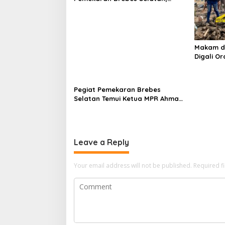
Pembentukan Pansus DPRD
Jateng Jadi Tahap Berikutnya
Makam di
Digali Or
Polisi Sel
Pegiat Pemekaran Brebes
Selatan Temui Ketua MPR Ahmad
Muzani, Minta Dukungan Urus
Berkas ke Provinsi
Leave a Reply
Your email address will not be published.
Required f