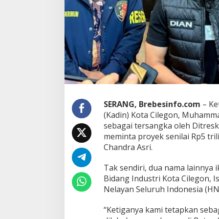
n
n
y
a
J
a
d
i
T
e
r
SERANG, Brebesinfo.com
– Ke
s
a
(Kadin) Kota Cilegon, Muhammad
n
sebagai tersangka oleh Ditres
g
meminta proyek senilai Rp5 tri
k
Chandra Asri.
a
P
e
Tak sendiri, dua nama lainnya i
m
Bidang Industri Kota Cilegon, 
a
Nelayan Seluruh Indonesia (HNSI
k
s
“Ketiganya kami tetapkan seba
a