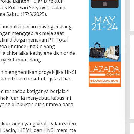
olda Banten,” ujar Direktur
es Pol. Dian Setyawan dalam
ma Sabtu (17/5/2025).
a memiliki peran masing-masing.
engan menggebrak meja saat
lim diduga menekan PT Total,
gda Engineering Co yang
 chlor alkali-ethylene dichloride
oyek tanpa lelang.
n menghentikan proyek jika HNSI
konstruksi tersebut,” jelas Dian.
m terhadap ketiganya berjalan
ihak luar. Ia menyebut, kasus ini
 yang dilakukan oleh timnya pada
ukan video yang viral. Dalam video
ri Kadin, HIPMI, dan HNSI meminta