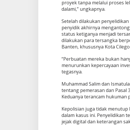
l
proyek tanpa melalui proses lel
a
dalami,” ungkapnya.
n
g
Setelah dilakukan penyelidikan
penyidik akhirnya mengantong
status ketiganya menjadi ters
dilakukan para tersangka berpo
Banten, khususnya Kota Cilego
“Perbuatan mereka bukan hany
menurunkan kepercayaan inves
tegasnya.
Muhammad Salim dan Ismatulah
tentang pemerasan dan Pasal 
Keduanya terancam hukuman pid
Kepolisian juga tidak menutu
dalam kasus ini. Penyelidikan 
jejak digital dan keterangan sak