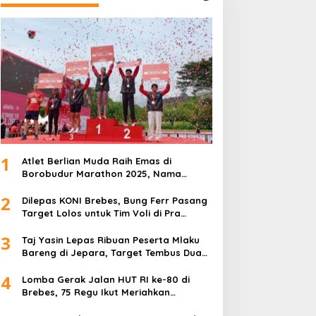
1
Atlet Berlian Muda Raih Emas di
Borobudur Marathon 2025, Nama
Khofifah Harumkan Brebes–Tegal!
2
Dilepas KONI Brebes, Bung Ferr Pasang
Target Lolos untuk Tim Voli di Pra
Kualifikasi Porprov Jateng 2026
3
Taj Yasin Lepas Ribuan Peserta Mlaku
Bareng di Jepara, Target Tembus Dua
Kali Lipat
4
Lomba Gerak Jalan HUT RI ke-80 di
Brebes, 75 Regu Ikut Meriahkan
Semangat Kemerdekaan