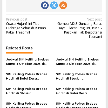
P
Previous post
Next post
Cuaca Hujan? Ini Tips
Gempa M2,8 Guncang Barat
o
Olahraga Sehat di Rumah
Daya Cilacap Pagi Ini, BMKG
s
Pakai Treadmill
Pastikan Tak Berpotensi
Tsunami
t
n
Related Posts
a
v
Jadwal SIM Keliling Brebes
Jadwal SIM Keliling Brebes
Kamis 3 Oktober 2025 di
Kamis 2 Oktober 2025 di
i
Balai Desa Wlahar
Balai Desa Kretek
g
Larangan
Paguyangan
SIM Keliling Polres Brebes
SIM Keliling Polres Brebes
a
Hadir di Balai Desa
Hadir di Stasiun
Banjarlor Banjarharjo
Ketanggungan Rabu 10
t
Jumat 12 September 2025
September 2025
SIM Keliling Polres Brebes
SIM Keliling Polres Brebes
i
Hadir di Stasiun
Hadir di Balai Desa
Ketanggungan, Rabu 3
Kalierang Bumiayu, Kamis 28
o
September 2025
Agustus 2025
SIM Keliling Polres Brebes
SIM Keliling Polres Brebes
n
Hadir di Stasiun
Hadir di Kantor Kecamatan