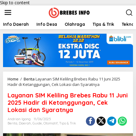
Skip to content
Info Daerah
Info Desa
Olahraga
Tips & Trik
Teknol
Home
/
Berita
Layanan SIM Keliling Brebes Rabu 11 Juni 2025
Hadir di Ketanggungan, Cek Lokasi dan Syaratnya
Layanan SIM Keliling Brebes Rabu 11 Juni
2025 Hadir di Ketanggungan, Cek
Lokasi dan Syaratnya
Andrian Igong
11/06/2025
Berita
,
Daerah
,
Guide
,
Otomatif
,
Tips & Trik