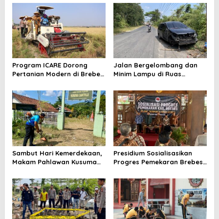
Kesiapsiagaan Bencana dan
Indonesia
Karhutla
Program ICARE Dorong
Jalan Bergelombang dan
Pertanian Modern di Brebes,
Minim Lampu di Ruas
Produktivitas Padi Losari
Bumiayu–Bantarkawung
Tembus 10,2 Ton per Hektare
Telan Korban, Innova
Hantam Pohon di
Bantarkawung
Sambut Hari Kemerdekaan,
Presidium Sosialisasikan
Makam Pahlawan Kusuma
Progres Pemekaran Brebes
Bantolo di Bantarkawung
Selatan, Pembentukan
Dibersihkan
Pansus DPRD Jateng Jadi
Tahap Berikutnya