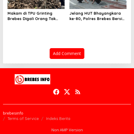
Makam di TPU Grinting
Jelang HUT Bhayangkara
Brebes Digali Orang Tak
ke-80, Polres Brebes Bersih-
Dikenal Dua Kali, Polisi
Bersih 5 Tempat Ibadah dan
Selidiki Motif Pelaku
Bagikan Bansos
Add Comment
brebesinfo
Terms of Service
Indeks Berita
Non AMP Version