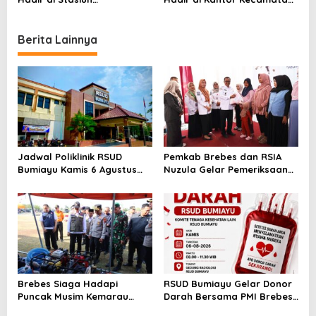
Ketanggungan, Rabu 27
Banjarharjo, Selasa 26
Agustus 2025
Agustus 2025
Berita Lainnya
Jadwal Poliklinik RSUD
Pemkab Brebes dan RSIA
Bumiayu Kamis 6 Agustus
Nuzula Gelar Pemeriksaan
2026, Cek Jam Praktik
Gratis untuk 100 Ibu Hamil,
Dokter Sebelum Berkunjung
Perkuat Kesehatan Ibu dan
Bayi
Brebes Siaga Hadapi
RSUD Bumiayu Gelar Donor
Puncak Musim Kemarau
Darah Bersama PMI Brebes
2026, Kapolres Pimpin Apel
Sambut HUT Ke-81 Republik