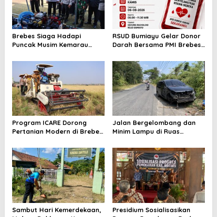
Brebes Siaga Hadapi
RSUD Bumiayu Gelar Donor
Puncak Musim Kemarau
Darah Bersama PMI Brebes
2026, Kapolres Pimpin Apel
Sambut HUT Ke-81 Republik
Kesiapsiagaan Bencana dan
Indonesia
Karhutla
Program ICARE Dorong
Jalan Bergelombang dan
Pertanian Modern di Brebes,
Minim Lampu di Ruas
Produktivitas Padi Losari
Bumiayu–Bantarkawung
Tembus 10,2 Ton per Hektare
Telan Korban, Innova
Hantam Pohon di
Bantarkawung
Sambut Hari Kemerdekaan,
Presidium Sosialisasikan