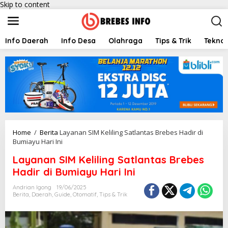
Skip to content
Info Daerah
Info Desa
Olahraga
Tips & Trik
Teknol
Home
/
Berita
Layanan SIM Keliling Satlantas Brebes Hadir di
Bumiayu Hari Ini
Layanan SIM Keliling Satlantas Brebes
Hadir di Bumiayu Hari Ini
Andrian Igong
19/06/2025
Berita
,
Daerah
,
Guide
,
Otomatif
,
Tips & Trik