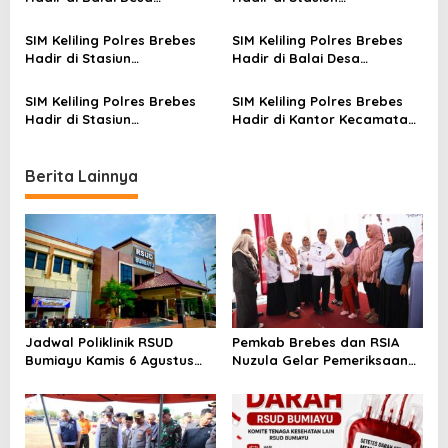
a
Banjarlor Banjarharjo
Ketanggungan Rabu 10
Jumat 12 September 2025
September 2025
t
SIM Keliling Polres Brebes
SIM Keliling Polres Brebes
Hadir di Stasiun
Hadir di Balai Desa
i
Ketanggungan, Rabu 3
Kalierang Bumiayu, Kamis 28
September 2025
Agustus 2025
o
SIM Keliling Polres Brebes
SIM Keliling Polres Brebes
Hadir di Stasiun
Hadir di Kantor Kecamatan
n
Ketanggungan, Rabu 27
Banjarharjo, Selasa 26
Agustus 2025
Agustus 2025
Berita Lainnya
Jadwal Poliklinik RSUD
Pemkab Brebes dan RSIA
Bumiayu Kamis 6 Agustus
Nuzula Gelar Pemeriksaan
2026, Cek Jam Praktik
Gratis untuk 100 Ibu Hamil,
Dokter Sebelum Berkunjung
Perkuat Kesehatan Ibu dan
Bayi