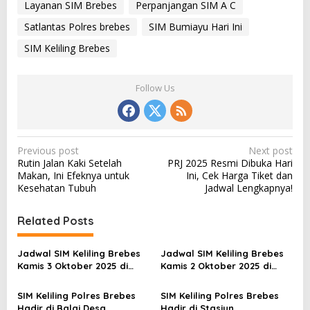
Layanan SIM Brebes
Perpanjangan SIM A C
Satlantas Polres brebes
SIM Bumiayu Hari Ini
SIM Keliling Brebes
Follow Us
P
Previous post
Next post
Rutin Jalan Kaki Setelah
PRJ 2025 Resmi Dibuka Hari
o
Makan, Ini Efeknya untuk
Ini, Cek Harga Tiket dan
s
Kesehatan Tubuh
Jadwal Lengkapnya!
t
Related Posts
n
a
Jadwal SIM Keliling Brebes
Jadwal SIM Keliling Brebes
v
Kamis 3 Oktober 2025 di
Kamis 2 Oktober 2025 di
Balai Desa Wlahar
Balai Desa Kretek
i
Larangan
Paguyangan
SIM Keliling Polres Brebes
SIM Keliling Polres Brebes
g
Hadir di Balai Desa
Hadir di Stasiun