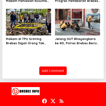
Makam Pahlawan Kusuma
Progres Pemekaran Brebes
Bantolo di Bantarkawung
Selatan, Pembentukan
Dibersihkan
Pansus DPRD Jateng Jadi
Tahap Berikutnya
Makam di TPU Grinting
Jelang HUT Bhayangkara
Brebes Digali Orang Tak
ke-80, Polres Brebes Bersih-
Dikenal Dua Kali, Polisi
Bersih 5 Tempat Ibadah dan
Selidiki Motif Pelaku
Bagikan Bansos
Add Comment