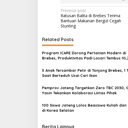
P
Previous post
Ratusan Balita di Brebes Terima
o
Bantuan Makanan Bergizi Cegah
s
Stunting
t
Related Posts
n
a
Program ICARE Dorong Pertanian Modern di
v
Brebes, Produktivitas Padi Losari Tembus 10,
per Hektare
i
5 Anak Tersambar Petir di Tonjong Brebes, 1
g
Saat Berteduh Usai Cari Ikan
a
Pemprov Jateng Targetkan Zero TBC 2030, 
t
Yasin Tekankan Kolaborasi Lintas Pihak
i
100 Siswa Jateng Lolos Beasiswa Kuliah dan 
o
di Korea Selatan
n
Berita Lainnya