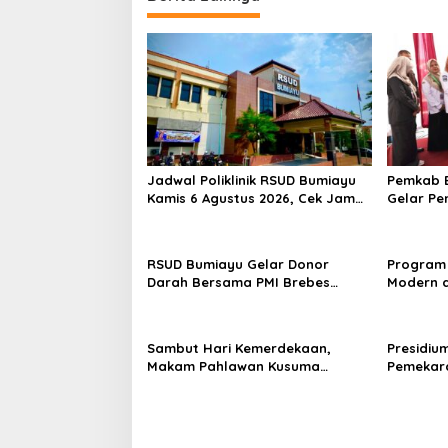
Jadwal Poliklinik RSUD Bumiayu
Pemkab B
Kamis 6 Agustus 2026, Cek Jam
Gelar Pe
Praktik Dokter Sebelum
100 Ibu 
Berkunjung
Kesehata
RSUD Bumiayu Gelar Donor
Program 
Darah Bersama PMI Brebes
Modern d
Sambut HUT Ke-81 Republik
Padi Los
Indonesia
Hektare
Sambut Hari Kemerdekaan,
Presidiu
Makam Pahlawan Kusuma
Pemekara
Bantolo di Bantarkawung
Pembent
Dibersihkan
Jateng J