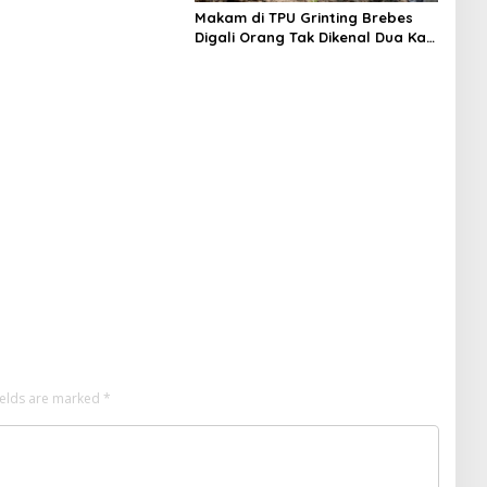
Makam di TPU Grinting Brebes
Digali Orang Tak Dikenal Dua Kali,
Polisi Selidiki Motif Pelaku
ields are marked
*