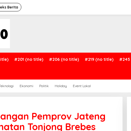
deks Berita
itle)
#201 (no title)
#206 (no title)
#219 (no title)
#245 
Teknologi
Ekonomi
Politik
Holiday
Event Lokal
Pangan Pemprov Jateng
atan Tonjong Brebes