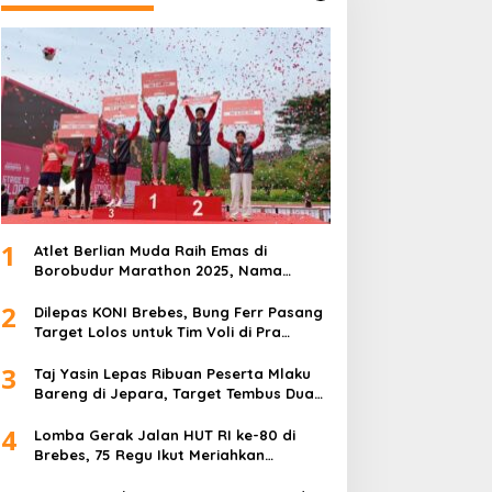
1
Atlet Berlian Muda Raih Emas di
Borobudur Marathon 2025, Nama
Khofifah Harumkan Brebes–Tegal!
2
Dilepas KONI Brebes, Bung Ferr Pasang
Target Lolos untuk Tim Voli di Pra
Kualifikasi Porprov Jateng 2026
3
Taj Yasin Lepas Ribuan Peserta Mlaku
Bareng di Jepara, Target Tembus Dua
Kali Lipat
4
Lomba Gerak Jalan HUT RI ke-80 di
Brebes, 75 Regu Ikut Meriahkan
Semangat Kemerdekaan