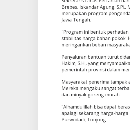
Sekretaris Dinas Pertanian d
j
o
Brebes, Iskandar Agung, S.Pi.,
n
merupakan program pengendalia
g
Jawa Tengah.
B
r
“Program ini bentuk perhatia
e
b
stabilitas harga bahan pokok. 
e
meringankan beban masyarakat,
s
Penyaluran bantuan turut did
Hakim, S.H., yang menyampaika
pemerintah provinsi dalam me
Masyarakat penerima tampak an
Mereka mengaku sangat terban
dan minyak goreng murah.
“Alhamdulillah bisa dapat bera
apalagi sekarang harga-harga n
Purwodadi, Tonjong.