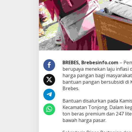
n
g
S
a
s
a
r
W
a
r
g
BREBES, Brebesinfo.com
– Pem
a
berupaya menekan laju inflasi
K
e
harga pangan bagi masyarakat
c
bantuan pangan bersubsidi di
a
Brebes.
m
a
Bantuan disalurkan pada Kamis,
t
a
Kecamatan Tonjong. Dalam keg
n
ton beras premium dan 247 lit
T
bawah harga pasar.
o
n