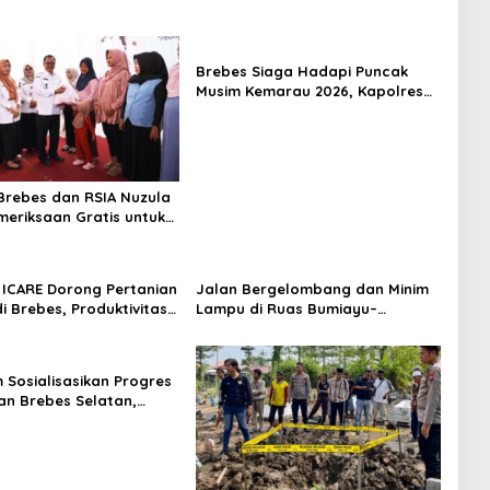
Brebes Siaga Hadapi Puncak
Musim Kemarau 2026, Kapolres
Pimpin Apel Kesiapsiagaan
Bencana dan Karhutla
rebes dan RSIA Nuzula
meriksaan Gratis untuk
Hamil, Perkuat
n Ibu dan Bayi
ICARE Dorong Pertanian
Jalan Bergelombang dan Minim
i Brebes, Produktivitas
Lampu di Ruas Bumiayu–
ari Tembus 10,2 Ton per
Bantarkawung Telan Korban,
Innova Hantam Pohon di
Bantarkawung
m Sosialisasikan Progres
n Brebes Selatan,
ukan Pansus DPRD
adi Tahap Berikutnya