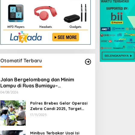
Otomatif Terbaru
Jalan Bergelombang dan Minim
Lampu di Ruas Bumiayu–
Bantarkawung Telan Korban, Innova
04/08/2026
Hantam Pohon di Bantarkawung
Polres Brebes Gelar Operasi
Zebra Candi 2025, Target
Turunkan Kecelakaan dan
17/11/2025
Pelanggaran Lalu Lintas
Minibus Terbakar Usai Isi