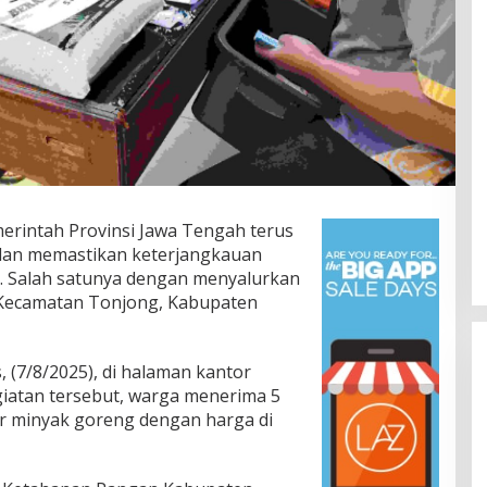
erintah Provinsi Jawa Tengah terus
 dan memastikan keterjangkauan
. Salah satunya dengan menyalurkan
Jalan Bergelombang dan Minim
 Kecamatan Tonjong, Kabupaten
Lampu di Ruas Bumiayu–
Bantarkawung Telan Korban,
In Berita, Daerah, Ekonomi, Hukum & Kriminal, Info
Desa, Nasional, Otomatif, Politik,
Innova Hantam Pohon di
Sosial
|
04/08/2026
Bantarkawung
 (7/8/2025), di halaman kantor
iatan tersebut, warga menerima 5
er minyak goreng dengan harga di