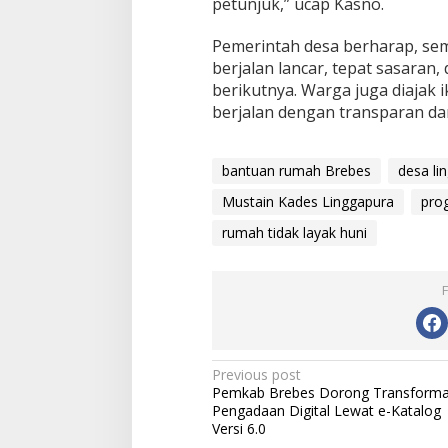
petunjuk,” ucap Kasno.
Pemerintah desa berharap, se
berjalan lancar, tepat sasaran,
berikutnya. Warga juga diajak
berjalan dengan transparan dan
bantuan rumah Brebes
desa li
Mustain Kades Linggapura
pro
rumah tidak layak huni
P
Previous post
Pemkab Brebes Dorong Transforma
o
Pengadaan Digital Lewat e-Katalog
s
Versi 6.0