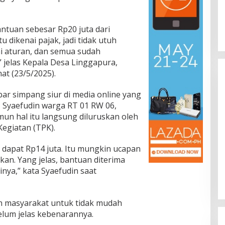
tuan sebesar Rp20 juta dari
u dikenai pajak, jadi tidak utuh
ai aturan, dan semua sudah
” jelas Kepala Desa Linggapura,
at (23/5/2025).
r simpang siur di media online yang
 Syaefudin warga RT 01 RW 06,
un hal itu langsung diluruskan oleh
egiatan (TPK).
 dapat Rp14 juta. Itu mungkin ucapan
skan. Yang jelas, bantuan diterima
inya,” kata Syaefudin saat
n masyarakat untuk tidak mudah
elum jelas kebenarannya.