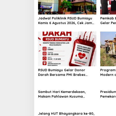
Jadwal Poliklinik RSUD Bumiayu
Pemkab B
Kamis 6 Agustus 2026, Cek Jam
Gelar Pe
Praktik Dokter Sebelum
100 Ibu 
Berkunjung
Kesehata
RSUD Bumiayu Gelar Donor
Program 
Darah Bersama PMI Brebes
Modern d
Sambut HUT Ke-81 Republik
Padi Los
Indonesia
Hektare
Sambut Hari Kemerdekaan,
Presidiu
Makam Pahlawan Kusuma
Pemekara
Bantolo di Bantarkawung
Pembent
Dibersihkan
Jateng J
Jelang HUT Bhayangkara ke-80,