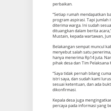
s
perbaikan.
T
e
g
“Setiap rumah mendapatkan ban
a
program aspirasi. Tapi jumlah it
s
diterima warga. Ini sudah sesu
k
dituangkan dalam berita acara,
a
Mustain, kepada wartawan, Jum
n
D
a
Belakangan sempat muncul kaba
n
menyebut salah satu penerima,
a
hanya menerima Rp14 juta. Nam
S
pihak desa dan Tim Pelaksana K
e
s
u
“Saya tidak pernah bilang cuma
a
istri saya, dan sudah kami luru
i
sesuai ketentuan, dan ada bukt
A
dikonfirmasi.
t
u
r
Kepala desa juga mengingatka
a
percaya pada informasi yang b
n