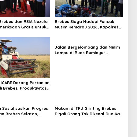
rebes dan RSIA Nuzula
Brebes Siaga Hadapi Puncak
meriksaan Gratis untuk
Musim Kemarau 2026, Kapolres
Hamil, Perkuat
Pimpin Apel Kesiapsiagaan
n Ibu dan Bayi
Bencana dan Karhutla
Jalan Bergelombang dan Minim
Lampu di Ruas Bumiayu–
Bantarkawung Telan Korban,
Innova Hantam Pohon di
Bantarkawung
ICARE Dorong Pertanian
i Brebes, Produktivitas
ari Tembus 10,2 Ton per
m Sosialisasikan Progres
Makam di TPU Grinting Brebes
n Brebes Selatan,
Digali Orang Tak Dikenal Dua Kali,
ukan Pansus DPRD
Polisi Selidiki Motif Pelaku
adi Tahap Berikutnya