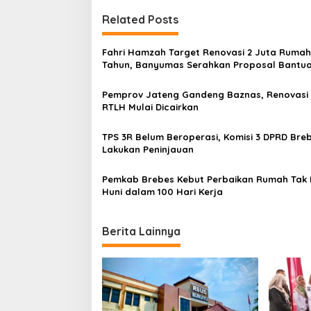
t
Related Posts
n
a
Fahri Hamzah Target Renovasi 2 Juta Rumah
v
Tahun, Banyumas Serahkan Proposal Bantu
RTLH
i
Pemprov Jateng Gandeng Baznas, Renovasi
g
RTLH Mulai Dicairkan
a
TPS 3R Belum Beroperasi, Komisi 3 DPRD Bre
t
Lakukan Peninjauan
i
Pemkab Brebes Kebut Perbaikan Rumah Tak
o
Huni dalam 100 Hari Kerja
n
Berita Lainnya