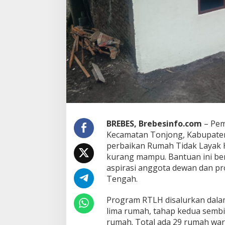
e
s
B
a
n
t
u
2
9
R
u
m
a
BREBES, Brebesinfo.com
– Pem
h
Kecamatan Tonjong, Kabupate
W
a
perbaikan Rumah Tidak Layak 
r
kurang mampu. Bantuan ini bera
g
aspirasi anggota dewan dan pr
a
Tengah.
,
K
a
Program RTLH disalurkan dala
d
lima rumah, tahap kedua sembi
e
rumah. Total ada 29 rumah wa