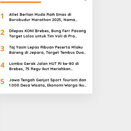
1
Atlet Berlian Muda Raih Emas di
Borobudur Marathon 2025, Nama
Khofifah Harumkan Brebes–Tegal!
2
Dilepas KONI Brebes, Bung Ferr Pasang
Target Lolos untuk Tim Voli di Pra
Kualifikasi Porprov Jateng 2026
3
Taj Yasin Lepas Ribuan Peserta Mlaku
Bareng di Jepara, Target Tembus Dua
Kali Lipat
4
Lomba Gerak Jalan HUT RI ke-80 di
Brebes, 75 Regu Ikut Meriahkan
Semangat Kemerdekaan
5
Jawa Tengah Genjot Sport Tourism dan
1.000 Desa Wisata, Ekonomi Warga Ikut
Terangkat