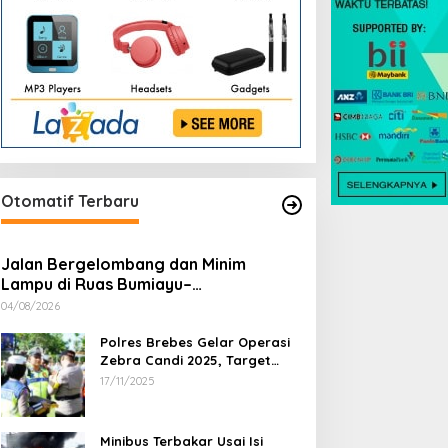
Otomatif Terbaru
Jalan Bergelombang dan Minim
Lampu di Ruas Bumiayu–
Bantarkawung Telan Korban, Innova
04/08/2026
Hantam Pohon di Bantarkawung
Polres Brebes Gelar Operasi
Zebra Candi 2025, Target
Turunkan Kecelakaan dan
17/11/2025
Pelanggaran Lalu Lintas
Minibus Terbakar Usai Isi