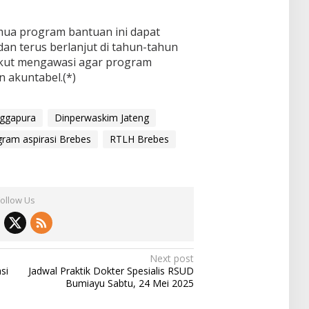
mua program bantuan ini dapat
 dan terus berlanjut di tahun-tahun
 ikut mengawasi agar program
 akuntabel.(*)
nggapura
Dinperwaskim Jateng
gram aspirasi Brebes
RTLH Brebes
Follow Us
Next post
si
Jadwal Praktik Dokter Spesialis RSUD
Bumiayu Sabtu, 24 Mei 2025