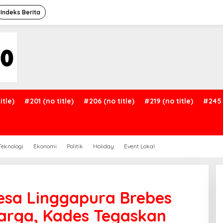
Indeks Berita
itle)
#201 (no title)
#206 (no title)
#219 (no title)
#245 
Teknologi
Ekonomi
Politik
Holiday
Event Lokal
esa Linggapura Brebes
rga, Kades Tegaskan