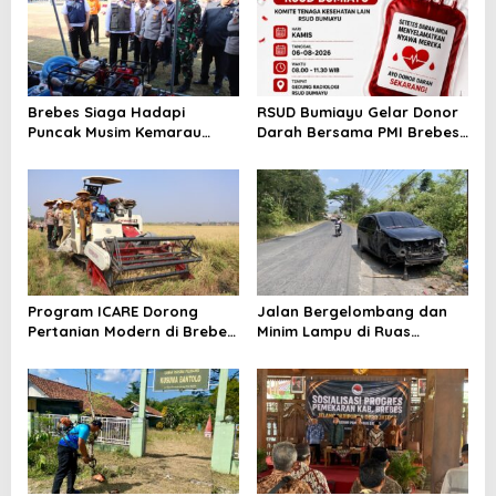
Brebes Siaga Hadapi
RSUD Bumiayu Gelar Donor
Puncak Musim Kemarau
Darah Bersama PMI Brebes
2026, Kapolres Pimpin Apel
Sambut HUT Ke-81 Republik
Kesiapsiagaan Bencana dan
Indonesia
Karhutla
Program ICARE Dorong
Jalan Bergelombang dan
Pertanian Modern di Brebes,
Minim Lampu di Ruas
Produktivitas Padi Losari
Bumiayu–Bantarkawung
Tembus 10,2 Ton per Hektare
Telan Korban, Innova
Hantam Pohon di
Bantarkawung