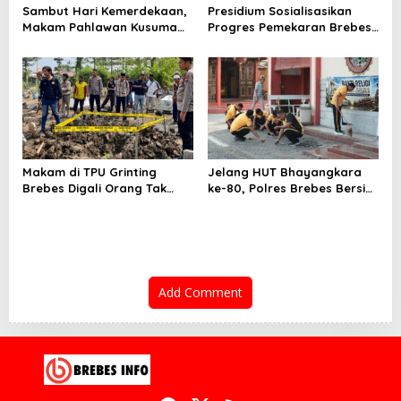
Sambut Hari Kemerdekaan,
Presidium Sosialisasikan
Makam Pahlawan Kusuma
Progres Pemekaran Brebes
Bantolo di Bantarkawung
Selatan, Pembentukan
Dibersihkan
Pansus DPRD Jateng Jadi
Tahap Berikutnya
Makam di TPU Grinting
Jelang HUT Bhayangkara
Brebes Digali Orang Tak
ke-80, Polres Brebes Bersih-
Dikenal Dua Kali, Polisi
Bersih 5 Tempat Ibadah dan
Selidiki Motif Pelaku
Bagikan Bansos
Add Comment