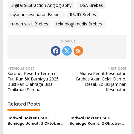
Digital Subtraction Angiography
DSA Brebes
layanan kesehatan Brebes
RSUD Brebes
rumah sakit Brebes
teknologi medis Brebes
Follow Us
P
Previous post
Next post
Surono, Peserta Tertua di
Aliansi Peduli Kesehatan
o
Fun Run 5K Bumiayu 2025,
Brebes Akan Gelar Demo,
s
Buktikan Olahraga Bisa
Desak Solusi Jaminan
Dinikmati Semua
Kesehatan
t
n
Related Posts
a
v
Jadwal Dokter RSUD
Jadwal Dokter RSUD
Bumiayu Jumat, 3 Oktober
Bumiayu Kamis, 2 Oktober
i
2025: Layanan Poli Lengkap
2025: Layanan Lengkap
dengan Fasilitas Modern
Semua Poli