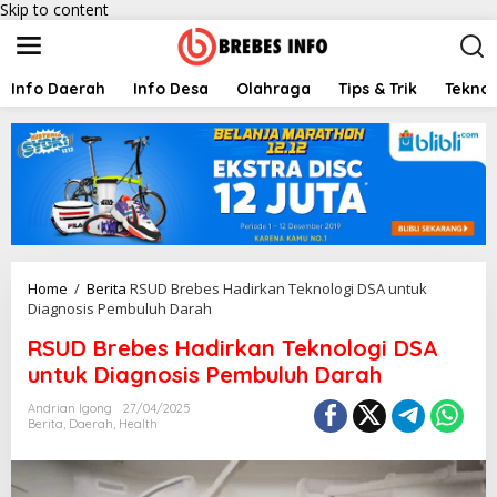
Skip to content
Info Daerah
Info Desa
Olahraga
Tips & Trik
Teknol
Home
/
Berita
RSUD Brebes Hadirkan Teknologi DSA untuk
Diagnosis Pembuluh Darah
RSUD Brebes Hadirkan Teknologi DSA
untuk Diagnosis Pembuluh Darah
Andrian Igong
27/04/2025
Berita
,
Daerah
,
Health