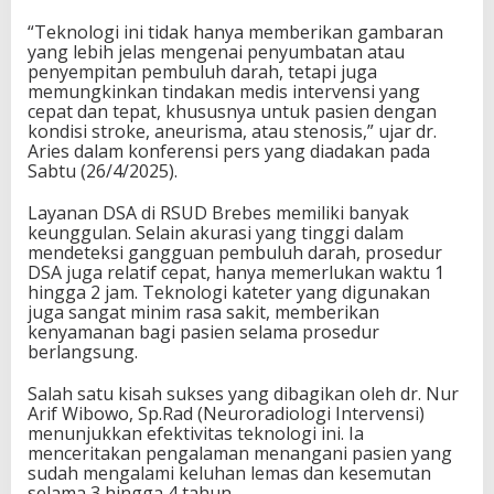
“Teknologi ini tidak hanya memberikan gambaran
yang lebih jelas mengenai penyumbatan atau
penyempitan pembuluh darah, tetapi juga
memungkinkan tindakan medis intervensi yang
cepat dan tepat, khususnya untuk pasien dengan
kondisi stroke, aneurisma, atau stenosis,” ujar dr.
Aries dalam konferensi pers yang diadakan pada
Sabtu (26/4/2025).
Layanan DSA di RSUD Brebes memiliki banyak
keunggulan. Selain akurasi yang tinggi dalam
mendeteksi gangguan pembuluh darah, prosedur
DSA juga relatif cepat, hanya memerlukan waktu 1
hingga 2 jam. Teknologi kateter yang digunakan
juga sangat minim rasa sakit, memberikan
kenyamanan bagi pasien selama prosedur
berlangsung.
Salah satu kisah sukses yang dibagikan oleh dr. Nur
Arif Wibowo, Sp.Rad (Neuroradiologi Intervensi)
menunjukkan efektivitas teknologi ini. Ia
menceritakan pengalaman menangani pasien yang
sudah mengalami keluhan lemas dan kesemutan
selama 3 hingga 4 tahun.