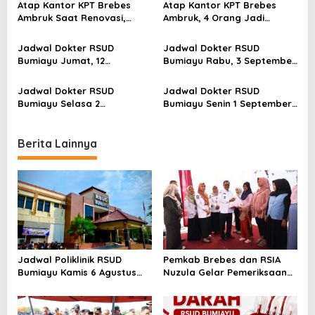
g
Atap Kantor KPT Brebes
Atap Kantor KPT Brebes
a
Ambruk Saat Renovasi,
Ambruk, 4 Orang Jadi
Polisi Lakukan Investigasi
Korban Termasuk Anak Kecil
t
Jadwal Dokter RSUD
Jadwal Dokter RSUD
i
Bumiayu Jumat, 12
Bumiayu Rabu, 3 September
September 2025: Semua Poli
2025: Layanan Lengkap
o
Siap Layani Pasien
Semua Polie
Jadwal Dokter RSUD
Jadwal Dokter RSUD
n
Bumiayu Selasa 2
Bumiayu Senin 1 September
September 2025, Lengkap
2025, Lengkap Semua
Semua Poliklinik
Poliklinik
Berita Lainnya
Jadwal Poliklinik RSUD
Pemkab Brebes dan RSIA
Bumiayu Kamis 6 Agustus
Nuzula Gelar Pemeriksaan
2026, Cek Jam Praktik
Gratis untuk 100 Ibu Hamil,
Dokter Sebelum Berkunjung
Perkuat Kesehatan Ibu dan
Bayi