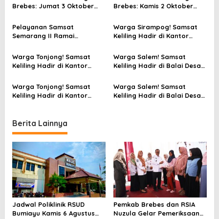
Brebes: Jumat 3 Oktober
Brebes: Kamis 2 Oktober
i
2025 Hadir di Polsek
2025 Hadir di Kantor
g
Sirampog
Kecamatan Tonjong
Pelayanan Samsat
Warga Sirampog! Samsat
a
Semarang II Ramai
Keliling Hadir di Kantor
Didatangi Warga, Pajak
Polsek, Jumat 22 Agustus
t
Kendaraan Lancar Tanpa
2025
Warga Tonjong! Samsat
Warga Salem! Samsat
i
Kendala
Keliling Hadir di Kantor
Keliling Hadir di Balai Desa
Kecamatan, Kamis 21
Pabuaran, Rabu 20 Agustus
o
Agustus 2025
2025
Warga Tonjong! Samsat
Warga Salem! Samsat
n
Keliling Hadir di Kantor
Keliling Hadir di Balai Desa
Kecamatan, Kamis 14
Pabuaran, Rabu 13 Agustus
Agustus 2025
2025
Berita Lainnya
Jadwal Poliklinik RSUD
Pemkab Brebes dan RSIA
Bumiayu Kamis 6 Agustus
Nuzula Gelar Pemeriksaan