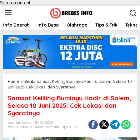
Skip to content
Info Daerah
Info Desa
Olahraga
Tips & Trik
Teknol
Home
/
Berita
Samsat Keliling Bumiayu Hadir di Salem, Selasa 10
Juni 2025: Cek Lokasi dan Syaratnya
Samsat Keliling Bumiayu Hadir di Salem,
Selasa 10 Juni 2025: Cek Lokasi dan
Syaratnya
Andrian Igong
10/06/2025
Berita
,
Daerah
,
Guide
,
Otomatif
,
Tips & Trik