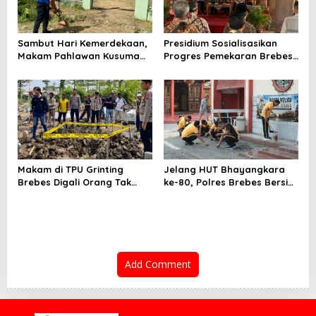
Sambut Hari Kemerdekaan,
Presidium Sosialisasikan
Makam Pahlawan Kusuma
Progres Pemekaran Brebes
Bantolo di Bantarkawung
Selatan, Pembentukan
Dibersihkan
Pansus DPRD Jateng Jadi
Tahap Berikutnya
Makam di TPU Grinting
Jelang HUT Bhayangkara
Brebes Digali Orang Tak
ke-80, Polres Brebes Bersih-
Dikenal Dua Kali, Polisi
Bersih 5 Tempat Ibadah dan
Selidiki Motif Pelaku
Bagikan Bansos
Add Comment