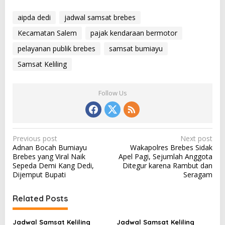
aipda dedi
jadwal samsat brebes
Kecamatan Salem
pajak kendaraan bermotor
pelayanan publik brebes
samsat bumiayu
Samsat Keliling
Follow Us
P
Previous post
Next post
Adnan Bocah Bumiayu
Wakapolres Brebes Sidak
o
Brebes yang Viral Naik
Apel Pagi, Sejumlah Anggota
s
Sepeda Demi Kang Dedi,
Ditegur karena Rambut dan
Dijemput Bupati
Seragam
t
n
Related Posts
a
v
Jadwal Samsat Keliling
Jadwal Samsat Keliling