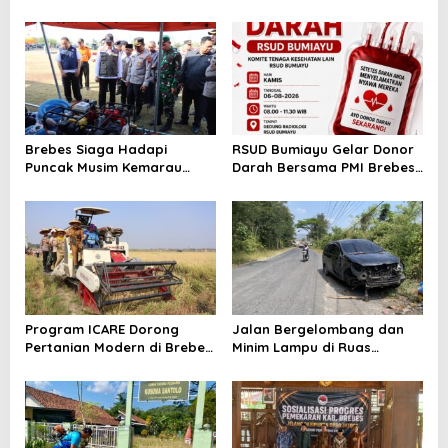
2026, Cek Jam Praktik
Gratis untuk 100 Ibu Hamil,
Dokter Sebelum Berkunjung
Perkuat Kesehatan Ibu dan
Bayi
Brebes Siaga Hadapi
RSUD Bumiayu Gelar Donor
Puncak Musim Kemarau
Darah Bersama PMI Brebes
2026, Kapolres Pimpin Apel
Sambut HUT Ke-81 Republik
Kesiapsiagaan Bencana dan
Indonesia
Karhutla
Program ICARE Dorong
Jalan Bergelombang dan
Pertanian Modern di Brebes,
Minim Lampu di Ruas
Produktivitas Padi Losari
Bumiayu–Bantarkawung
Tembus 10,2 Ton per Hektare
Telan Korban, Innova
Hantam Pohon di
Bantarkawung