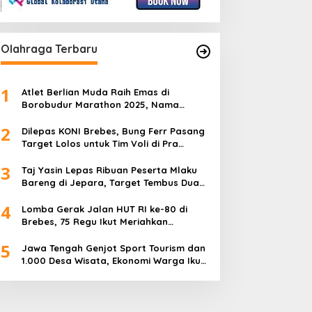
Olahraga Terbaru
1
Atlet Berlian Muda Raih Emas di
Borobudur Marathon 2025, Nama
Khofifah Harumkan Brebes–Tegal!
2
Dilepas KONI Brebes, Bung Ferr Pasang
Target Lolos untuk Tim Voli di Pra
Kualifikasi Porprov Jateng 2026
3
Taj Yasin Lepas Ribuan Peserta Mlaku
Bareng di Jepara, Target Tembus Dua
Kali Lipat
4
Lomba Gerak Jalan HUT RI ke-80 di
Brebes, 75 Regu Ikut Meriahkan
Semangat Kemerdekaan
5
Jawa Tengah Genjot Sport Tourism dan
1.000 Desa Wisata, Ekonomi Warga Ikut
Terangkat