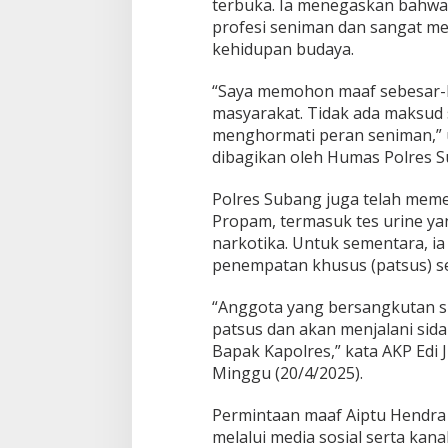
g
terbuka. Ia menegaskan bahwa
A
profesi seniman dan sangat m
m
kehidupan budaya.
b
i
“Saya memohon maaf sebesar-
l
T
masyarakat. Tidak ada maksud 
i
menghormati peran seniman,” 
n
dibagikan oleh Humas Polres S
d
a
Polres Subang juga telah memer
k
a
Propam, termasuk tes urine yan
n
narkotika. Untuk sementara, i
penempatan khusus (patsus) seb
“Anggota yang bersangkutan s
patsus dan akan menjalani sidan
Bapak Kapolres,” kata AKP Edi 
Minggu (20/4/2025).
Permintaan maaf Aiptu Hendra 
melalui media sosial serta kan