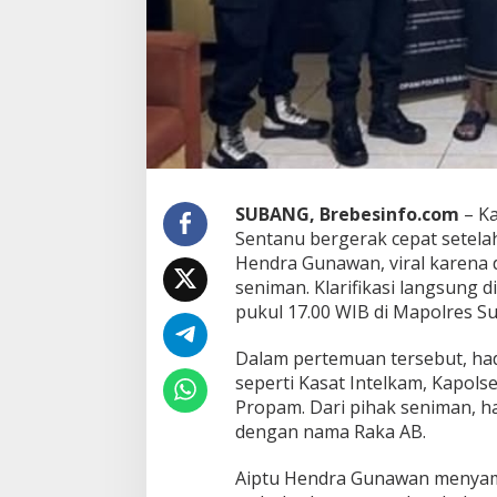
a
n
,
K
a
p
o
l
r
e
SUBANG, Brebesinfo.com
– Ka
s
Sentanu bergerak cepat setelah
S
u
Hendra Gunawan, viral karena
b
seniman. Klarifikasi langsung d
a
pukul 17.00 WIB di Mapolres S
n
g
Dalam pertemuan tersebut, had
L
a
seperti Kasat Intelkam, Kapolse
n
Propam. Dari pihak seniman, ha
g
dengan nama Raka AB.
s
u
Aiptu Hendra Gunawan menyam
n