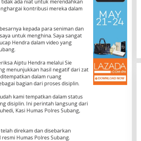
 tidak ada niat untuk merendahkan
enghargai kontribusi mereka dalam
Jalan Bergelombang dan Minim
besarnya kepada para seniman dan
Lampu di Ruas Bumiayu–
Bantarkawung Telan Korban,
saya untuk menghina. Saya sangat
In Berita, Daerah, Ekonomi, Hukum & Kriminal, Info
Desa, Nasional, Otomatif, Politik,
Innova Hantam Pohon di
ucap Hendra dalam video yang
Sosial
|
04/08/2026
Bantarkawung
ubang.
iksa Aiptu Hendra melalui Sie
g menunjukkan hasil negatif dari zat
a ditempatkan dalam ruang
agai bagian dari proses disiplin.
udah kami tempatkan dalam status
g disiplin. Ini perintah langsung dari
Juhedi, Kasi Humas Polres Subang,
telah direkam dan disebarkan
al resmi Humas Polres Subang.