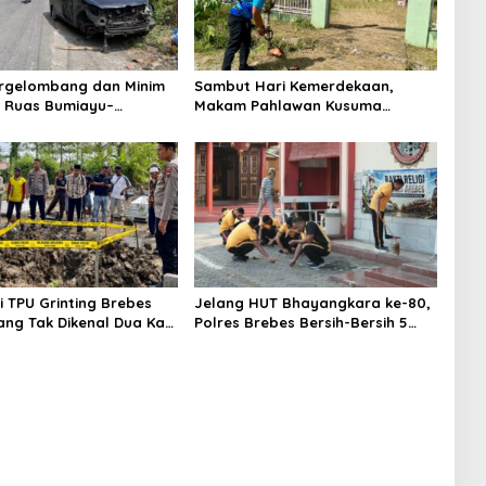
rgelombang dan Minim
Sambut Hari Kemerdekaan,
 Ruas Bumiayu–
Makam Pahlawan Kusuma
wung Telan Korban,
Bantolo di Bantarkawung
antam Pohon di
Dibersihkan
awung
 TPU Grinting Brebes
Jelang HUT Bhayangkara ke-80,
ang Tak Dikenal Dua Kali,
Polres Brebes Bersih-Bersih 5
idiki Motif Pelaku
Tempat Ibadah dan Bagikan
Bansos