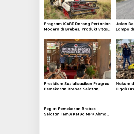
Program ICARE Dorong Pertanian
Jalan Be
Modern di Brebes, Produktivitas
Lampu di
Padi Losari Tembus 10,2 Ton per
Bantarka
Hektare
Innova H
Bantark
Presidium Sosialisasikan Progres
Makam di
Pemekaran Brebes Selatan,
Digali Or
Pembentukan Pansus DPRD
Polisi Sel
Jateng Jadi Tahap Berikutnya
Pegiat Pemekaran Brebes
Selatan Temui Ketua MPR Ahmad
Muzani, Minta Dukungan Urus
Berkas ke Provinsi