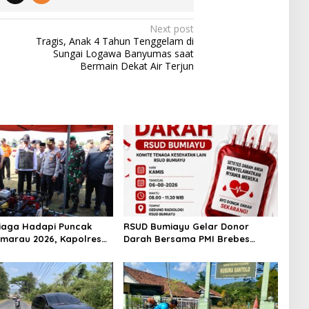
Next post
Tragis, Anak 4 Tahun Tenggelam di
Sungai Logawa Banyumas saat
Bermain Dekat Air Terjun
iaga Hadapi Puncak
RSUD Bumiayu Gelar Donor
marau 2026, Kapolres
Darah Bersama PMI Brebes
pel Kesiapsiagaan
Sambut HUT Ke-81 Republik
dan Karhutla
Indonesia