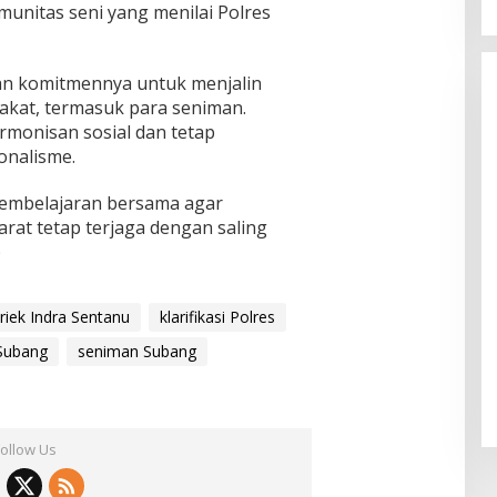
munitas seni yang menilai Polres
n komitmennya untuk menjalin
kat, termasuk para seniman.
armonisan sosial dan tetap
onalisme.
pembelajaran bersama agar
rat tetap terjaga dengan saling
)
iek Indra Sentanu
klarifikasi Polres
Subang
seniman Subang
Follow Us