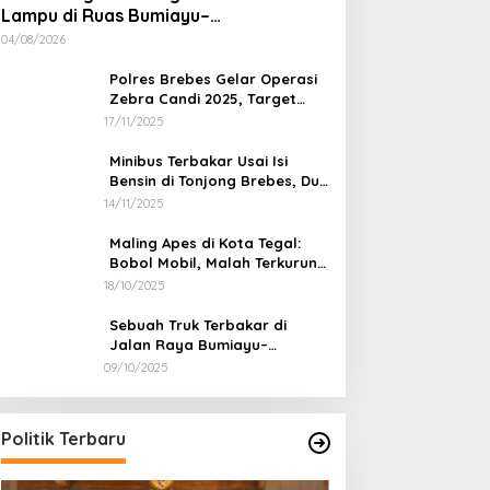
Lampu di Ruas Bumiayu–
Bantarkawung Telan Korban, Innova
04/08/2026
Hantam Pohon di Bantarkawung
Polres Brebes Gelar Operasi
Zebra Candi 2025, Target
Turunkan Kecelakaan dan
17/11/2025
Pelanggaran Lalu Lintas
Minibus Terbakar Usai Isi
Bensin di Tonjong Brebes, Dua
Penumpang Luka Bakar
14/11/2025
Maling Apes di Kota Tegal:
Bobol Mobil, Malah Terkurung
Sendiri di Dalamnya
18/10/2025
Sebuah Truk Terbakar di
Jalan Raya Bumiayu–
Bantarkawung, Diduga Akibat
09/10/2025
Pegiat Pemekara
Gangguan Kelistrikan
Temui Ketua MPR
Minta Dukungan 
In Berita, Nasional, Pendid
Trending
|
21/01/2026
Politik Terbaru
Provinsi