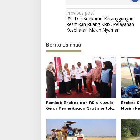
P
Previous post
RSUD Ir Soekarno Ketanggungan
o
Resmikan Ruang KRIS, Pelayanan
s
Kesehatan Makin Nyaman
t
Berita Lainnya
n
a
v
i
g
a
t
Pemkab Brebes dan RSIA Nuzula
Brebes S
i
Gelar Pemeriksaan Gratis untuk
Musim Ke
100 Ibu Hamil, Perkuat
Pimpin A
o
Kesehatan Ibu dan Bayi
Bencana 
n