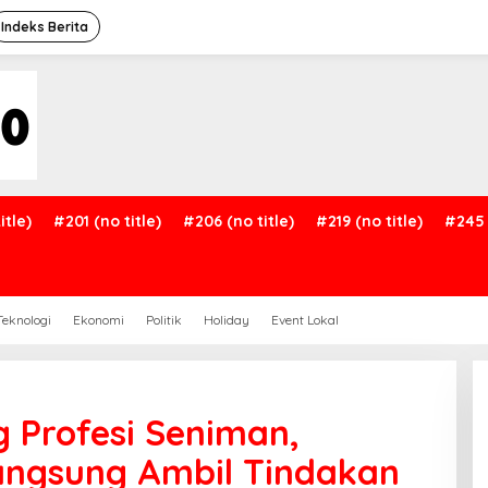
Indeks Berita
itle)
#201 (no title)
#206 (no title)
#219 (no title)
#245 
Teknologi
Ekonomi
Politik
Holiday
Event Lokal
ng Profesi Seniman,
angsung Ambil Tindakan