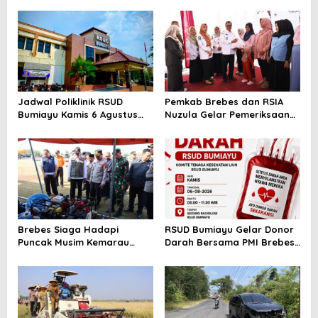
Jadwal Poliklinik RSUD
Pemkab Brebes dan RSIA
Bumiayu Kamis 6 Agustus
Nuzula Gelar Pemeriksaan
2026, Cek Jam Praktik
Gratis untuk 100 Ibu Hamil,
Dokter Sebelum Berkunjung
Perkuat Kesehatan Ibu dan
Bayi
Brebes Siaga Hadapi
RSUD Bumiayu Gelar Donor
Puncak Musim Kemarau
Darah Bersama PMI Brebes
2026, Kapolres Pimpin Apel
Sambut HUT Ke-81 Republik
Kesiapsiagaan Bencana dan
Indonesia
Karhutla