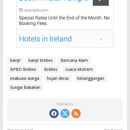
banjir
banjir brebes
Bencana Alam
BPBD Brebes
Brebes
cuaca ekstrem
evakuasi warga
hujan deras
Ketanggungan
Sungai Babakan
Follow Us
P