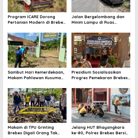
Program ICARE Dorong
Jalan Bergelombang dan
Pertanian Modern di Brebes,
Minim Lampu di Ruas
Produktivitas Padi Losari
Bumiayu–Bantarkawung
Tembus 10,2 Ton per Hektare
Telan Korban, Innova
Hantam Pohon di
Bantarkawung
Sambut Hari Kemerdekaan,
Presidium Sosialisasikan
Makam Pahlawan Kusuma
Progres Pemekaran Brebes
Bantolo di Bantarkawung
Selatan, Pembentukan
Dibersihkan
Pansus DPRD Jateng Jadi
Tahap Berikutnya
Makam di TPU Grinting
Jelang HUT Bhayangkara
Brebes Digali Orang Tak
ke-80, Polres Brebes Bersih-