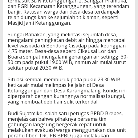
termasuk SDN Ketanggungan 2, Sanggar Pramuka,
dan PGRI Kecamatan Ketanggungan, yang terendam
banjir. Ratusan warga dari desa-desa terdampak
telah diungsikan ke sejumlah titik aman, seperti
Masjid Jami Ketanggungan.
Sungai Babakan, yang melintasi sejumlah desa,
mengalami peningkatan debit air hingga mencapai
level waspada di Bendung Cisadap pada ketinggian
4,75 meter. Desa-desa seperti Cikeusal Lor dan
Buara sempat mengalami genangan air setinggi 30-
50 cm pada pukul 19.00 WIB, namun air mulai surut
sekitar pukul 20.30 WIB.
Situasi kembali memburuk pada pukul 23.30 WIB,
ketika air mulai melimpas ke jalan di Desa
Ketanggungan dan Desa Karangmalang. Kondisi ini
diperparah dengan kurangnya normalisasi sungai,
yang membuat debit air sulit terkendali.
Budi Sujatmiko, salah satu petugas BPBD Brebes,
menjelaskan bahwa pihaknya bersama tim
gabungan langsung bergerak cepat untuk
melakukan evakuasi warga menggunakan dua unit
perahu fiber. TRC PB BPBD juga melakukan