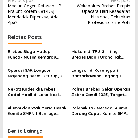
Previous post
Next post
Madiun Geger! Ratusan HP
Wakapolres Brebes Pimpin
o
Prajurit Korem 081/DSJ
Upacara Hari Kesadaran
s
Mendadak Diperiksa, Ada
Nasional, Tekankan
Apa?
Profesionalisme Polri
t
n
Related Posts
a
v
Brebes Siaga Hadapi
Makam di TPU Grinting
Puncak Musim Kemarau
Brebes Digali Orang Tak
i
2026, Kapolres Pimpin Apel
Dikenal Dua Kali, Polisi
g
Kesiapsiagaan Bencana dan
Selidiki Motif Pelaku
Operasi SAR Longsor
Longsor di Karangpari
Karhutla
a
Majenang Resmi Ditutup, 2
Bantarkawung Terjang 11
Korban Belum Ditemukan
Rumah, BPBD Minta Warga
t
hingga Hari ke-10
Mengungsi
Nekat! Kades di Brebes
Polres Brebes Gelar Operasi
i
Gadai Mobil di Lokalisasi
Zebra Candi 2025, Target
untuk Pesugihan
Turunkan Kecelakaan dan
o
Pelanggaran Lalu Lintas
Alumni dan Wali Murid Desak
Polemik Tak Mereda, Alumni
n
Komite SMPN 1 Bumiayu
Dorong Copot Komite SMPN
Mundur, DPRD Brebes Turun
1 Bumiayu Lewat Spanduk
Tangan
Protes
Berita Lainnya