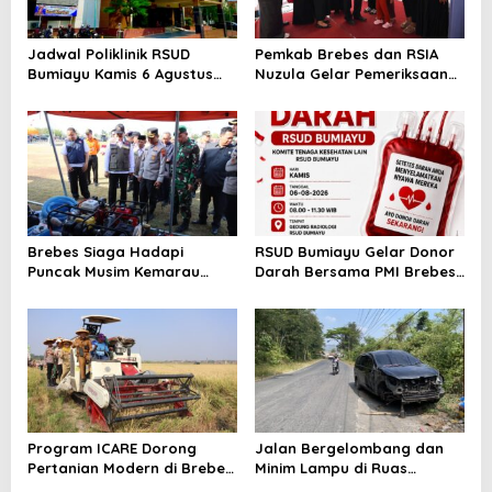
Jadwal Poliklinik RSUD
Pemkab Brebes dan RSIA
Bumiayu Kamis 6 Agustus
Nuzula Gelar Pemeriksaan
2026, Cek Jam Praktik
Gratis untuk 100 Ibu Hamil,
Dokter Sebelum Berkunjung
Perkuat Kesehatan Ibu dan
Bayi
Brebes Siaga Hadapi
RSUD Bumiayu Gelar Donor
Puncak Musim Kemarau
Darah Bersama PMI Brebes
2026, Kapolres Pimpin Apel
Sambut HUT Ke-81 Republik
Kesiapsiagaan Bencana dan
Indonesia
Karhutla
Program ICARE Dorong
Jalan Bergelombang dan
Pertanian Modern di Brebes,
Minim Lampu di Ruas
Produktivitas Padi Losari
Bumiayu–Bantarkawung