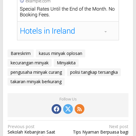
Bareskrim
kasus minyak oplosan
kecurangan minyak
Minyakita
pengusaha minyak curang
polisi tangkap tersangka
takaran minyak berkurang
Follow Us
P
Previous post
Next post
Sekolah Kebanjiran Saat
Tips Nyaman Berpuasa bagi
o