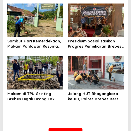
Tembus 10,2 Ton per Hektare
Telan Korban, Innova
Hantam Pohon di
Bantarkawung
Sambut Hari Kemerdekaan,
Presidium Sosialisasikan
Makam Pahlawan Kusuma
Progres Pemekaran Brebes
Bantolo di Bantarkawung
Selatan, Pembentukan
Dibersihkan
Pansus DPRD Jateng Jadi
Tahap Berikutnya
Makam di TPU Grinting
Jelang HUT Bhayangkara
Brebes Digali Orang Tak
ke-80, Polres Brebes Bersih-
Dikenal Dua Kali, Polisi
Bersih 5 Tempat Ibadah dan
Selidiki Motif Pelaku
Bagikan Bansos