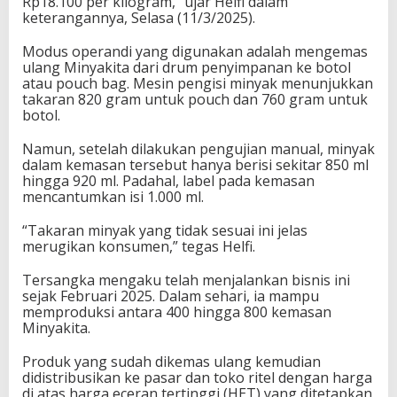
Rp18.100 per kilogram,” ujar Helfi dalam
keterangannya, Selasa (11/3/2025).
Modus operandi yang digunakan adalah mengemas
ulang Minyakita dari drum penyimpanan ke botol
atau pouch bag. Mesin pengisi minyak menunjukkan
takaran 820 gram untuk pouch dan 760 gram untuk
botol.
Namun, setelah dilakukan pengujian manual, minyak
dalam kemasan tersebut hanya berisi sekitar 850 ml
hingga 920 ml. Padahal, label pada kemasan
mencantumkan isi 1.000 ml.
“Takaran minyak yang tidak sesuai ini jelas
merugikan konsumen,” tegas Helfi.
Tersangka mengaku telah menjalankan bisnis ini
sejak Februari 2025. Dalam sehari, ia mampu
memproduksi antara 400 hingga 800 kemasan
Minyakita.
Produk yang sudah dikemas ulang kemudian
didistribusikan ke pasar dan toko ritel dengan harga
di atas harga eceran tertinggi (HET) yang ditetapkan