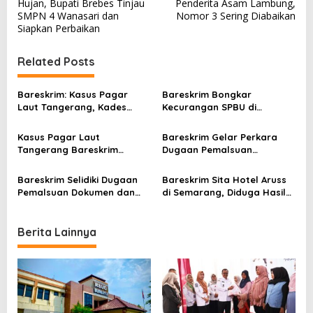
Hujan, Bupati Brebes Tinjau
Penderita Asam Lambung,
s
SMPN 4 Wanasari dan
Nomor 3 Sering Diabaikan
Siapkan Perbaikan
t
n
Related Posts
a
v
Bareskrim: Kasus Pagar
Bareskrim Bongkar
Laut Tangerang, Kades
Kecurangan SPBU di
i
Kohod Tetap Diproses Meski
Sukabumi, Pemilik Jadi
g
Bayar Denda
Tersangka
Kasus Pagar Laut
Bareskrim Gelar Perkara
a
Tangerang Bareskrim
Dugaan Pemalsuan
Naikkan Status ke
Dokumen Pagar Laut
t
Penyidikan
Tangerang Hari Ini
Bareskrim Selidiki Dugaan
Bareskrim Sita Hotel Aruss
i
Pemalsuan Dokumen dan
di Semarang, Diduga Hasil
Pencucian Uang Pagar Laut
Pencucian Uang Perjudian
o
Tangerang
Online
n
Berita Lainnya