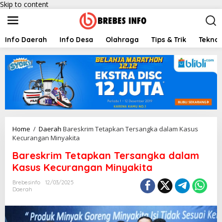
Skip to content
Info Daerah
Info Desa
Olahraga
Tips & Trik
Teknol
Home
/
Daerah
Bareskrim Tetapkan Tersangka dalam Kasus
Kecurangan Minyakita
Bareskrim Tetapkan Tersangka dalam
Kasus Kecurangan Minyakita
Brebesinfo
12/03/2025
Daerah