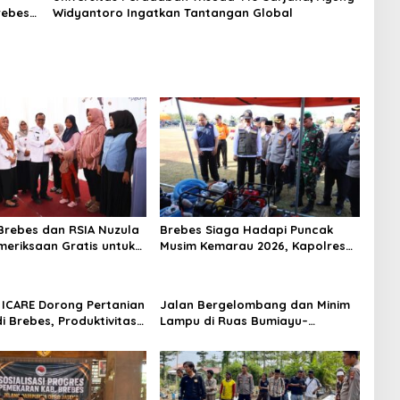
rebes–
Widyantoro Ingatkan Tantangan Global
rebes dan RSIA Nuzula
Brebes Siaga Hadapi Puncak
meriksaan Gratis untuk
Musim Kemarau 2026, Kapolres
Hamil, Perkuat
Pimpin Apel Kesiapsiagaan
n Ibu dan Bayi
Bencana dan Karhutla
ICARE Dorong Pertanian
Jalan Bergelombang dan Minim
i Brebes, Produktivitas
Lampu di Ruas Bumiayu–
ari Tembus 10,2 Ton per
Bantarkawung Telan Korban,
Innova Hantam Pohon di
Bantarkawung