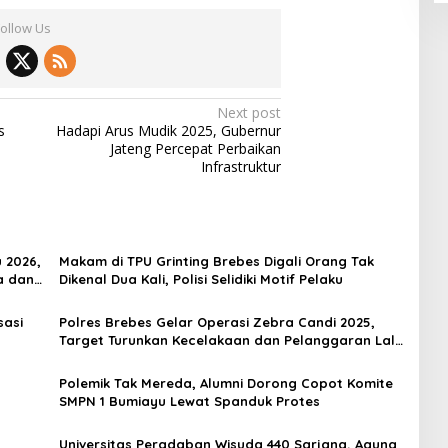
Follow Us
Next post
s
Hadapi Arus Mudik 2025, Gubernur
Jateng Percepat Perbaikan
Infrastruktur
 2026,
Makam di TPU Grinting Brebes Digali Orang Tak
a dan
Dikenal Dua Kali, Polisi Selidiki Motif Pelaku
sasi
Polres Brebes Gelar Operasi Zebra Candi 2025,
Target Turunkan Kecelakaan dan Pelanggaran Lalu
Lintas
Polemik Tak Mereda, Alumni Dorong Copot Komite
SMPN 1 Bumiayu Lewat Spanduk Protes
Universitas Peradaban Wisuda 440 Sarjana, Agung