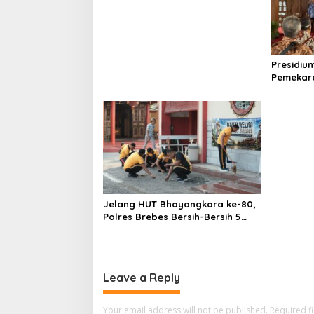
Bantolo di Bantarkawung
Dibersihkan
Presidiu
Pemekara
Pembent
Jateng J
Jelang HUT Bhayangkara ke-80,
Polres Brebes Bersih-Bersih 5
Tempat Ibadah dan Bagikan
Bansos
Leave a Reply
Your email address will not be published.
Required f