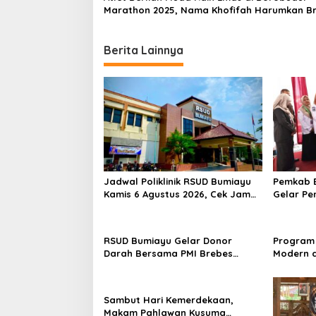
o
Marathon 2025, Nama Khofifah Harumkan B
n
Tegal!
Berita Lainnya
Jadwal Poliklinik RSUD Bumiayu
Pemkab B
Kamis 6 Agustus 2026, Cek Jam
Gelar Pe
Praktik Dokter Sebelum
100 Ibu 
Berkunjung
Kesehata
RSUD Bumiayu Gelar Donor
Program 
Darah Bersama PMI Brebes
Modern d
Sambut HUT Ke-81 Republik
Padi Los
Indonesia
Hektare
Sambut Hari Kemerdekaan,
Makam Pahlawan Kusuma