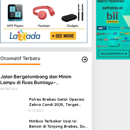
Otomatif Terbaru
Jalan Bergelombang dan Minim
Lampu di Ruas Bumiayu–
Bantarkawung Telan Korban, Innova
04/08/2026
Hantam Pohon di Bantarkawung
Polres Brebes Gelar Operasi
Zebra Candi 2025, Target
Turunkan Kecelakaan dan
17/11/2025
Pelanggaran Lalu Lintas
Minibus Terbakar Usai Isi
Bensin di Tonjong Brebes, Dua