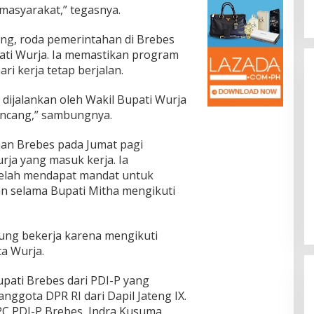
p Berikutnya
Provinsi
masyarakat,” tegasnya.
ng, roda pemerintahan di Brebes
pati Wurja. Ia memastikan program
ri kerja tetap berjalan.
dijalankan oleh Wakil Bupati Wurja
ancang,” sambungnya.
han Brebes pada Jumat pagi
a yang masuk kerja. Ia
telah mendapat mandat untuk
n selama Bupati Mitha mengikuti
gsung bekerja karena mengikuti
ta Wurja.
pati Brebes dari PDI-P yang
ggota DPR RI dari Dapil Jateng IX.
PC PDI-P Brebes, Indra Kusuma.