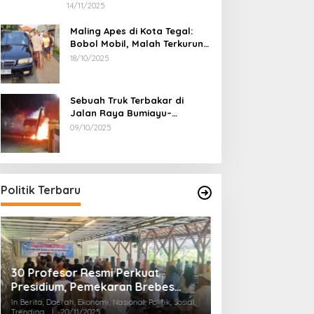
Penumpang Luka Bakar
14/11/2025
Maling Apes di Kota Tegal:
Bobol Mobil, Malah Terkurung
Sendiri di Dalamnya
18/10/2025
Sebuah Truk Terbakar di
Jalan Raya Bumiayu–
Bantarkawung, Diduga Akibat
09/10/2025
Gangguan Kelistrikan
Politik Terbaru
30 Profesor Resmi Perkuat
Waspada! Ada O
Presidium, Pemekaran Brebes
Sumbangan Ata
Selatan Semakin Tak Terbendung
Pemekaran Breb
In Berita, Daerah, Ekonomi, Nasional, Politik, Sosial,
In Berita, Daerah, Info Des
Trending
|
20/11/2025
Trending
|
18/11/2025