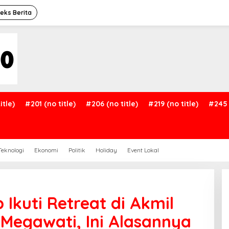
deks Berita
itle)
#201 (no title)
#206 (no title)
#219 (no title)
#245 
Teknologi
Ekonomi
Politik
Holiday
Event Lokal
 Ikuti Retreat di Akmil
 Megawati, Ini Alasannya