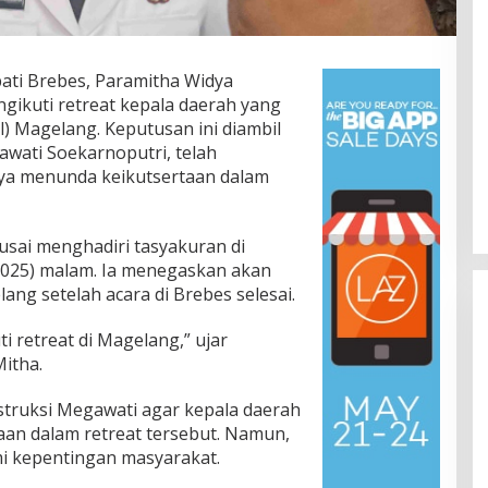
ati Brebes, Paramitha Widya
ikuti retreat kepala daerah yang
il) Magelang. Keputusan ini diambil
wati Soekarnoputri, telah
ya menunda keikutsertaan dalam
usai menghadiri tasyakuran di
2025) malam. Ia menegaskan akan
ang setelah acara di Brebes selesai.
ti retreat di Magelang,” ujar
itha.
truksi Megawati agar kepala daerah
sasikan Progres
Pegiat Pemekaran Brebes Selatan
aan dalam retreat tersebut. Namun,
s Selatan,
Temui Ketua MPR Ahmad Muzani,
mi kepentingan masyarakat.
nsus DPRD
Minta Dukungan Urus Berkas ke
, Info Desa, Nasional,
In Berita, Nasional, Pendidikan, Politik, Sosial,
04/07/2026
Trending
|
21/01/2026