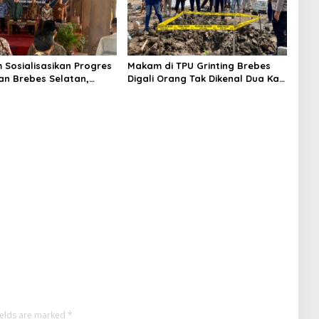
m Sosialisasikan Progres
Makam di TPU Grinting Brebes
n Brebes Selatan,
Digali Orang Tak Dikenal Dua Kali,
ukan Pansus DPRD
Polisi Selidiki Motif Pelaku
adi Tahap Berikutnya
ields are marked
*