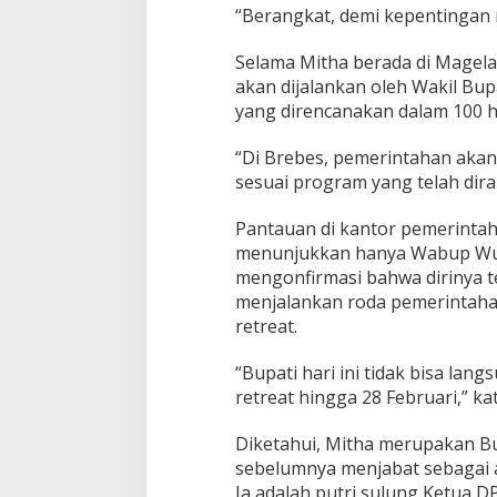
Jateng Jadi Taha
g
“Berangkat, demi kepentingan 
a
w
Selama Mitha berada di Magela
a
t
akan dijalankan oleh Wakil Bu
i
yang direncanakan dalam 100 ha
,
I
“Di Brebes, pemerintahan akan 
n
sesuai program yang telah dir
i
A
l
Pantauan di kantor pemerinta
a
menunjukkan hanya Wabup Wurj
s
mengonfirmasi bahwa dirinya 
a
menjalankan roda pemerintaha
n
n
retreat.
y
a
“Bupati hari ini tidak bisa lan
retreat hingga 28 Februari,” ka
Diketahui, Mitha merupakan Bu
sebelumnya menjabat sebagai an
Ia adalah putri sulung Ketua D