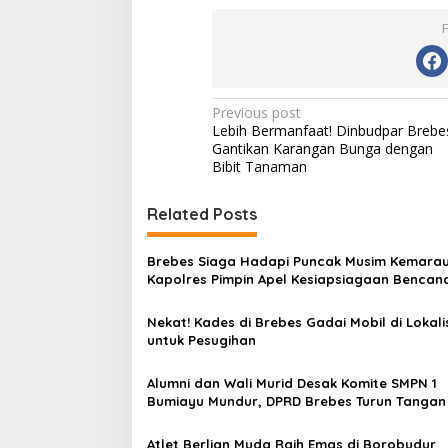
P
Previous post
Lebih Bermanfaat! Dinbudpar Brebe
o
Gantikan Karangan Bunga dengan
s
Bibit Tanaman
t
Related Posts
n
a
Brebes Siaga Hadapi Puncak Musim Kemarau
v
Kapolres Pimpin Apel Kesiapsiagaan Bencan
Karhutla
i
Nekat! Kades di Brebes Gadai Mobil di Lokali
g
untuk Pesugihan
a
Alumni dan Wali Murid Desak Komite SMPN 1
t
Bumiayu Mundur, DPRD Brebes Turun Tangan
i
Atlet Berlian Muda Raih Emas di Borobudur