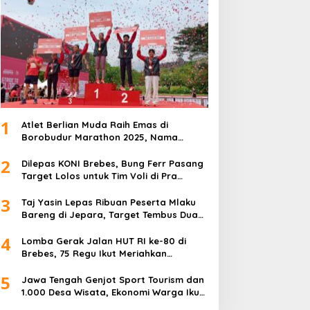
1
Atlet Berlian Muda Raih Emas di
Borobudur Marathon 2025, Nama
Khofifah Harumkan Brebes–Tegal!
2
Dilepas KONI Brebes, Bung Ferr Pasang
Target Lolos untuk Tim Voli di Pra
Kualifikasi Porprov Jateng 2026
3
Taj Yasin Lepas Ribuan Peserta Mlaku
Bareng di Jepara, Target Tembus Dua
Kali Lipat
4
Lomba Gerak Jalan HUT RI ke-80 di
Brebes, 75 Regu Ikut Meriahkan
Semangat Kemerdekaan
5
Jawa Tengah Genjot Sport Tourism dan
1.000 Desa Wisata, Ekonomi Warga Ikut
Terangkat