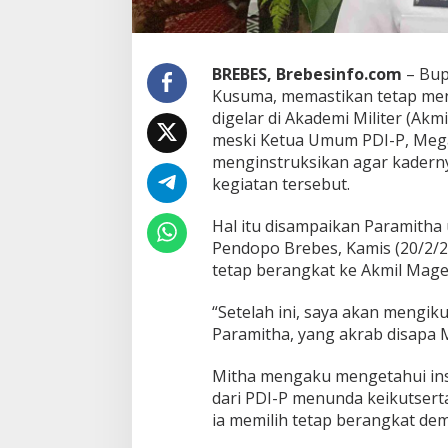
A
k
m
i
BREBES, Brebesinfo.com
– Bup
l
Kusuma, memastikan tetap meng
M
digelar di Akademi Militer (Akm
e
meski Ketua Umum PDI-P, Mega
s
menginstruksikan agar kadern
k
i
kegiatan tersebut.
A
Jalan Bergelombang dan Minim
d
Hal itu disampaikan Paramitha 
Lampu di Ruas Bumiayu–
a
Pendopo Brebes, Kamis (20/2/
Bantarkawung Telan Korban,
I
In Berita, Daerah, Ekonomi, Hukum & Kriminal, Info
tetap berangkat ke Akmil Magel
Desa, Nasional, Otomatif, Politik,
n
Innova Hantam Pohon di
Sosial
|
04/08/2026
s
Bantarkawung
t
“Setelah ini, saya akan mengiku
r
Paramitha, yang akrab disapa M
u
k
Mitha mengaku mengetahui ins
s
Presidium Sosiali
i
dari PDI-P menunda keikutsert
Pemekaran Brebe
M
ia memilih tetap berangkat de
Pembentukan Pa
e
In Berita, Daerah, Ekonomi
Politik, Sosial, Trending
|