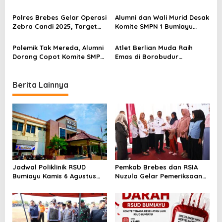
a
Dikenal Dua Kali, Polisi
untuk Pesugihan
Selidiki Motif Pelaku
t
Polres Brebes Gelar Operasi
Alumni dan Wali Murid Desak
Zebra Candi 2025, Target
Komite SMPN 1 Bumiayu
i
Turunkan Kecelakaan dan
Mundur, DPRD Brebes Turun
Pelanggaran Lalu Lintas
Tangan
o
Polemik Tak Mereda, Alumni
Atlet Berlian Muda Raih
Dorong Copot Komite SMPN
Emas di Borobudur
n
1 Bumiayu Lewat Spanduk
Marathon 2025, Nama
Protes
Khofifah Harumkan Brebes–
Tegal!
Berita Lainnya
Jadwal Poliklinik RSUD
Pemkab Brebes dan RSIA
Bumiayu Kamis 6 Agustus
Nuzula Gelar Pemeriksaan
2026, Cek Jam Praktik
Gratis untuk 100 Ibu Hamil,
Dokter Sebelum Berkunjung
Perkuat Kesehatan Ibu dan
Bayi