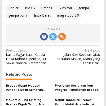
Banjar
BMKG
Brebes
Bumiayu
gempa
gempa bumi
Jawa Barat
magnitudo 3.9
Follow Us
P
Previous post
Next post
Kasus Pagar Laut: Kepala
Jalan Kaki Sebelum atau
o
Desa Kohod Diperiksa, 44
Sesudah Makan, Mana yang
s
Saksi Dimintai Keterangan
Lebih Baik?
t
Related Posts
n
a
Brebes Siaga Hadapi
Presidium Sosialisasikan
v
Puncak Musim Kemarau
Progres Pemekaran Brebes
2026, Kapolres Pimpin Apel
Selatan, Pembentukan
i
Kesiapsiagaan Bencana dan
Pansus DPRD Jateng Jadi
Makam di TPU Grinting
Nekat! Kades di Brebes
g
Karhutla
Tahap Berikutnya
Brebes Digali Orang Tak
Gadai Mobil di Lokalisasi