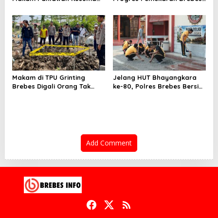
Bantolo di Bantarkawung
Selatan, Pembentukan
Dibersihkan
Pansus DPRD Jateng Jadi
Tahap Berikutnya
Makam di TPU Grinting
Jelang HUT Bhayangkara
Brebes Digali Orang Tak
ke-80, Polres Brebes Bersih-
Dikenal Dua Kali, Polisi
Bersih 5 Tempat Ibadah dan
Selidiki Motif Pelaku
Bagikan Bansos
Add Comment