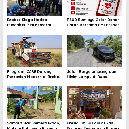
Brebes Siaga Hadapi
RSUD Bumiayu Gelar Donor
Puncak Musim Kemarau
Darah Bersama PMI Brebes
2026, Kapolres Pimpin Apel
Sambut HUT Ke-81 Republik
Kesiapsiagaan Bencana dan
Indonesia
Karhutla
Program ICARE Dorong
Jalan Bergelombang dan
Pertanian Modern di Brebes,
Minim Lampu di Ruas
Produktivitas Padi Losari
Bumiayu–Bantarkawung
Tembus 10,2 Ton per Hektare
Telan Korban, Innova
Hantam Pohon di
Bantarkawung
Sambut Hari Kemerdekaan,
Presidium Sosialisasikan
Makam Pahlawan Kusuma
Progres Pemekaran Brebes