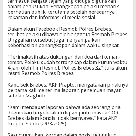
termasuk senjata tajam yang diduga digunakan
dalam penusukan. Penangkapan pelaku menarik
perhatian publik, terutama setelah beredarnya
rekaman dan informasi di media sosial.
Dalam akun Facebook Resmob Polres Brebes,
terlihat pelaku dibawa oleh anggota Resmob Brebes.
Unggahan tersebut juga menyampaikan
keberhasilan penangkapan dalam waktu singkat.
“Terimakasih atas dukungan dan doa dari teman-
teman. Pelaku sudah tertangkap dalam kurun waktu
4 jam oleh Tim Resmob Polres Brebes 🙏,” tulis akun
resmi Resmob Polres Brebes.
Kapolsek Brebes, AKP Prapto, mengatakan pihaknya
pertama kali menerima laporan penemuan mayat
setelah Maghrib.
“Kami mendapat laporan bahwa ada seorang pria
ditemukan tergeletak di depan pintu masuk GOR
Brebes dalam kondisi tidak bernyawa,” kata AKP
Prapto, Sabtu (29/3/2025).
Saat ditemukan, korban dalam posisi telungkup