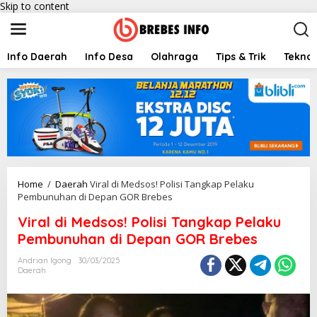
Skip to content
Info Daerah
Info Desa
Olahraga
Tips & Trik
Teknol
Home
/
Daerah
Viral di Medsos! Polisi Tangkap Pelaku
Pembunuhan di Depan GOR Brebes
Viral di Medsos! Polisi Tangkap Pelaku
Pembunuhan di Depan GOR Brebes
Andrian Igong
30/03/2025
Daerah