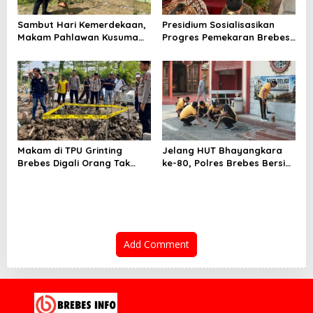
Sambut Hari Kemerdekaan,
Presidium Sosialisasikan
Makam Pahlawan Kusuma
Progres Pemekaran Brebes
Bantolo di Bantarkawung
Selatan, Pembentukan
Dibersihkan
Pansus DPRD Jateng Jadi
Tahap Berikutnya
Makam di TPU Grinting
Jelang HUT Bhayangkara
Brebes Digali Orang Tak
ke-80, Polres Brebes Bersih-
Dikenal Dua Kali, Polisi
Bersih 5 Tempat Ibadah dan
Selidiki Motif Pelaku
Bagikan Bansos
Add Comment