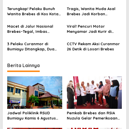
Bersih 5 Tempat Ibadah dan
Ditetapkan Jadi Tersangka
i
Bagikan Bansos
Polisi
Terungkap! Pelaku Bunuh
Tragis, Wanita Muda Asal
g
Wanita Brebes di Kos Kota
Brebes Jadi Korban
a
Tegal Gegara Sakit Hati
Pembunuhan di Kos Kota
Tegal
t
Macet di Jalur Nasional
Viral! Pencuri Motor
Brebes–Tegal, Imbas
Menyamar Jadi Kurir di
i
Karnaval HUT RI ke-80 di
Brebes, Ditangkap Warga
Tonjong
Usai Dikejar
o
3 Pelaku Curanmor di
CCTV Rekam Aksi Curanmor
Bumiayu Ditangkap, Dua
26 Detik di Losari Brebes
n
Ternyata Mahasiswa di
Brebes
Berita Lainnya
Jadwal Poliklinik RSUD
Pemkab Brebes dan RSIA
Bumiayu Kamis 6 Agustus
Nuzula Gelar Pemeriksaan
2026, Cek Jam Praktik
Gratis untuk 100 Ibu Hamil,
Dokter Sebelum Berkunjung
Perkuat Kesehatan Ibu dan