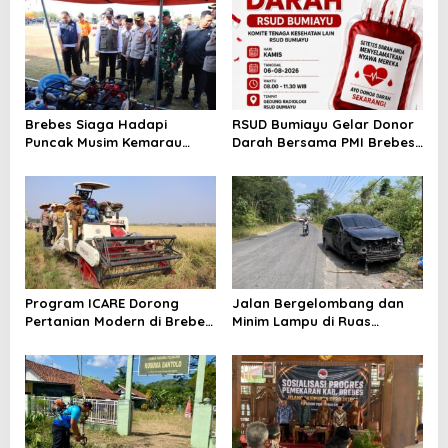
Bayi
Brebes Siaga Hadapi
RSUD Bumiayu Gelar Donor
Puncak Musim Kemarau
Darah Bersama PMI Brebes
2026, Kapolres Pimpin Apel
Sambut HUT Ke-81 Republik
Kesiapsiagaan Bencana dan
Indonesia
Karhutla
Program ICARE Dorong
Jalan Bergelombang dan
Pertanian Modern di Brebes,
Minim Lampu di Ruas
Produktivitas Padi Losari
Bumiayu–Bantarkawung
Tembus 10,2 Ton per Hektare
Telan Korban, Innova
Hantam Pohon di
Bantarkawung