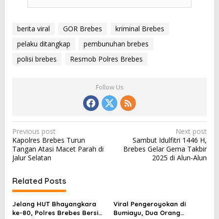
berita viral
GOR Brebes
kriminal Brebes
pelaku ditangkap
pembunuhan brebes
polisi brebes
Resmob Polres Brebes
Follow Us
P
Previous post
Next post
Kapolres Brebes Turun
Sambut Idulfitri 1446 H,
o
Tangan Atasi Macet Parah di
Brebes Gelar Gema Takbir
s
Jalur Selatan
2025 di Alun-Alun
t
Related Posts
n
a
Jelang HUT Bhayangkara
Viral Pengeroyokan di
v
ke-80, Polres Brebes Bersih-
Bumiayu, Dua Orang