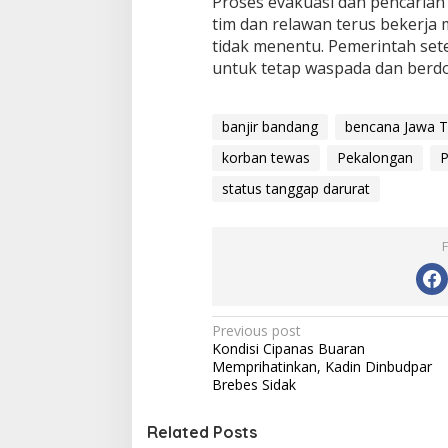
Proses evakuasi dan pencaria
tim dan relawan terus bekerja
tidak menentu. Pemerintah se
untuk tetap waspada dan berdo
banjir bandang
bencana Jawa 
korban tewas
Pekalongan
P
status tanggap darurat
P
Previous post
Kondisi Cipanas Buaran
o
Memprihatinkan, Kadin Dinbudpar
s
Brebes Sidak
t
Related Posts
n