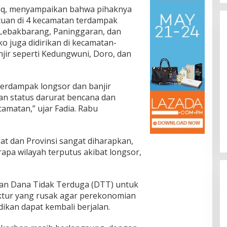
fiq, menyampaikan bahwa pihaknya
tuan di 4 kecamatan terdampak
 Lebakbarang, Paninggaran, dan
ko juga didirikan di kecamatan-
ir seperti Kedungwuni, Doro, dan
terdampak longsor dan banjir
n status darurat bencana dan
amatan,” ujar Fadia. Rabu
t dan Provinsi sangat diharapkan,
pa wilayah terputus akibat longsor,
n Dana Tidak Terduga (DTT) untuk
tur yang rusak agar perekonomian
dikan dapat kembali berjalan.