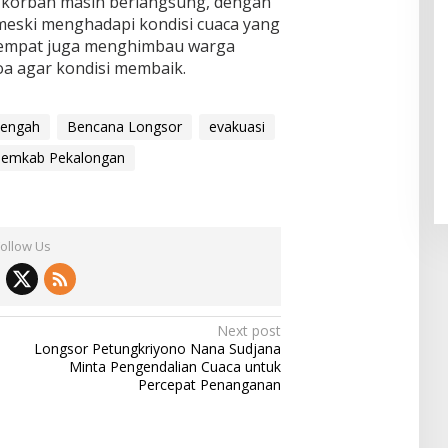
n korban masih berlangsung, dengan
 meski menghadapi kondisi cuaca yang
tempat juga menghimbau warga
a agar kondisi membaik.
Tengah
Bencana Longsor
evakuasi
emkab Pekalongan
Follow Us
Next post
Longsor Petungkriyono Nana Sudjana
Minta Pengendalian Cuaca untuk
Percepat Penanganan