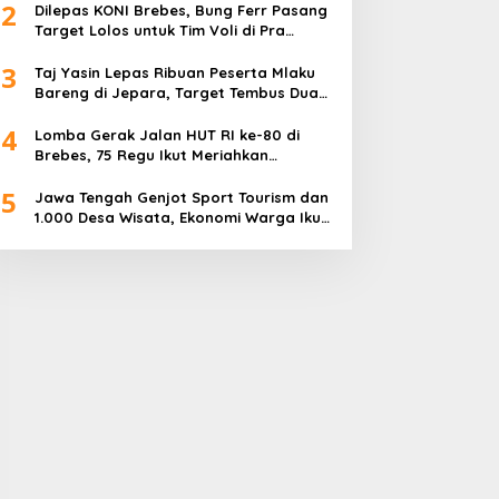
2
Dilepas KONI Brebes, Bung Ferr Pasang
Target Lolos untuk Tim Voli di Pra
Kualifikasi Porprov Jateng 2026
3
Taj Yasin Lepas Ribuan Peserta Mlaku
Bareng di Jepara, Target Tembus Dua
Kali Lipat
4
Lomba Gerak Jalan HUT RI ke-80 di
Brebes, 75 Regu Ikut Meriahkan
Semangat Kemerdekaan
5
Jawa Tengah Genjot Sport Tourism dan
1.000 Desa Wisata, Ekonomi Warga Ikut
Terangkat