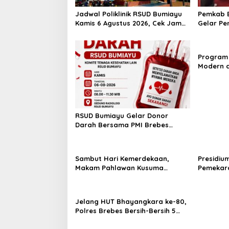
Jadwal Poliklinik RSUD Bumiayu
Pemkab B
Kamis 6 Agustus 2026, Cek Jam
Gelar Pe
Praktik Dokter Sebelum
100 Ibu 
Berkunjung
Kesehata
Program 
Modern d
Padi Los
Hektare
RSUD Bumiayu Gelar Donor
Darah Bersama PMI Brebes
Sambut HUT Ke-81 Republik
Indonesia
Sambut Hari Kemerdekaan,
Presidiu
Makam Pahlawan Kusuma
Pemekara
Bantolo di Bantarkawung
Pembent
Dibersihkan
Jateng J
Jelang HUT Bhayangkara ke-80,
Polres Brebes Bersih-Bersih 5
Tempat Ibadah dan Bagikan
Bansos