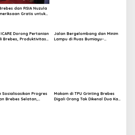
rebes dan RSIA Nuzula
meriksaan Gratis untuk
Hamil, Perkuat
n Ibu dan Bayi
ICARE Dorong Pertanian
Jalan Bergelombang dan Minim
i Brebes, Produktivitas
Lampu di Ruas Bumiayu–
ari Tembus 10,2 Ton per
Bantarkawung Telan Korban,
Innova Hantam Pohon di
Bantarkawung
m Sosialisasikan Progres
Makam di TPU Grinting Brebes
n Brebes Selatan,
Digali Orang Tak Dikenal Dua Kali,
ukan Pansus DPRD
Polisi Selidiki Motif Pelaku
adi Tahap Berikutnya