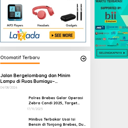
Otomatif Terbaru
Jalan Bergelombang dan Minim
Lampu di Ruas Bumiayu–
Bantarkawung Telan Korban, Innova
04/08/2026
Hantam Pohon di Bantarkawung
Polres Brebes Gelar Operasi
Zebra Candi 2025, Target
Turunkan Kecelakaan dan
17/11/2025
Pelanggaran Lalu Lintas
Minibus Terbakar Usai Isi
Bensin di Tonjong Brebes, Dua