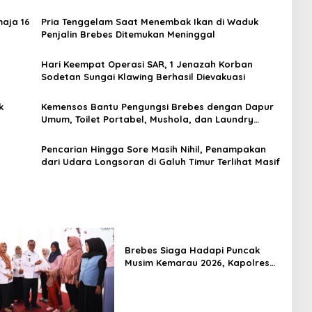
aja 16
Pria Tenggelam Saat Menembak Ikan di Waduk
Penjalin Brebes Ditemukan Meninggal
Hari Keempat Operasi SAR, 1 Jenazah Korban
Sodetan Sungai Klawing Berhasil Dievakuasi
k
Kemensos Bantu Pengungsi Brebes dengan Dapur
Umum, Toilet Portabel, Mushola, dan Laundry
Gratis
Pencarian Hingga Sore Masih Nihil, Penampakan
dari Udara Longsoran di Galuh Timur Terlihat Masif
Brebes Siaga Hadapi Puncak
Musim Kemarau 2026, Kapolres
Pimpin Apel Kesiapsiagaan
Bencana dan Karhutla