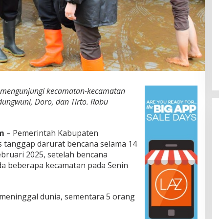
Jalan Bergelombang dan Minim
Presidium Sosia
Lampu di Ruas Bumiayu–
Pemekaran Breb
iq mengunjungi kecamatan-kecamatan
Bantarkawung Telan Korban,
Pembentukan P
dungwuni, Doro, dan Tirto. Rabu
In Berita, Daerah, Ekonomi, Hukum & Kriminal, Info
In Berita, Daerah, Ekono
Desa, Nasional, Otomatif, Politik,
Politik, Sosial, Trending
Innova Hantam Pohon di
Jateng Jadi Tah
Sosial
|
04/08/2026
Bantarkawung
m
– Pemerintah Kabupaten
 tanggap darurat bencana selama 14
Februari 2025, setelah bencana
nda beberapa kecamatan pada Senin
meninggal dunia, sementara 5 orang