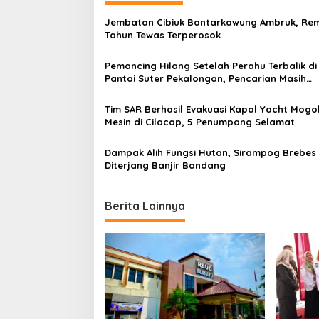
a
Jembatan Cibiuk Bantarkawung Ambruk, Rem
v
Tahun Tewas Terperosok
i
Pemancing Hilang Setelah Perahu Terbalik di
g
Pantai Suter Pekalongan, Pencarian Masih
Berlanjut
a
Tim SAR Berhasil Evakuasi Kapal Yacht Mogo
t
Mesin di Cilacap, 5 Penumpang Selamat
i
Dampak Alih Fungsi Hutan, Sirampog Brebes
o
Diterjang Banjir Bandang
n
Berita Lainnya