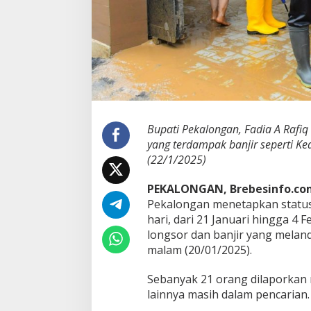
a
n
g
g
a
p
D
a
r
u
Bupati Pekalongan, Fadia A Raf
r
yang terdampak banjir seperti Ke
a
(22/1/2025)
t
B
e
PEKALONGAN, Brebesinfo.co
n
Pekalongan menetapkan status
c
hari, dari 21 Januari hingga 4 
a
longsor dan banjir yang mela
n
malam (20/01/2025).
a
,
2
Sebanyak 21 orang dilaporkan 
1
lainnya masih dalam pencarian.
T