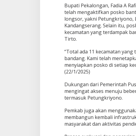
e
Bupati Pekalongan, Fadia A Ra
w
a
telah mengaktifkan posko ban
s
longsor, yakni Petungkriyono,
d
Kandangserang. Selain itu, pos
a
kecamatan yang terdampak banj
n
Tirto.
5
M
a
“Total ada 11 kecamatan yang 
s
bandang. Kami telah menetapka
i
menyiapkan posko di setiap kec
h
(22/1/2025)
H
i
l
Dukungan dari Pemerintah Pusa
a
mengingat akses menuju bebera
n
termasuk Petungkriyono.
g
Pemkab juga akan menggunaka
membangun kembali infrastruk
masyarakat dan aktivitas pendi