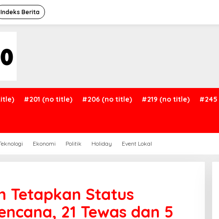
Indeks Berita
itle)
#201 (no title)
#206 (no title)
#219 (no title)
#245 
Teknologi
Ekonomi
Politik
Holiday
Event Lokal
 Tetapkan Status
encana, 21 Tewas dan 5