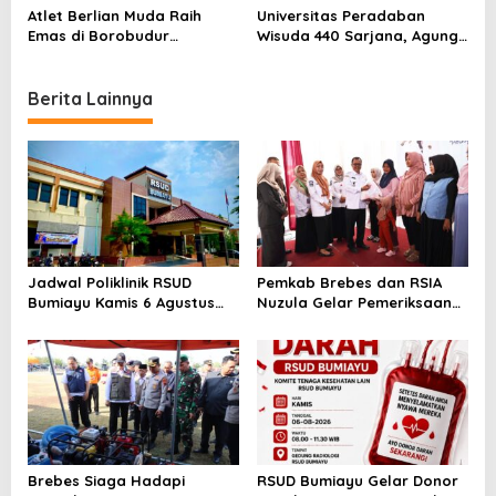
Tangan
Protes
Atlet Berlian Muda Raih
Universitas Peradaban
n
Emas di Borobudur
Wisuda 440 Sarjana, Agung
Marathon 2025, Nama
Widyantoro Ingatkan
Khofifah Harumkan Brebes–
Tantangan Global
Tegal!
Berita Lainnya
Jadwal Poliklinik RSUD
Pemkab Brebes dan RSIA
Bumiayu Kamis 6 Agustus
Nuzula Gelar Pemeriksaan
2026, Cek Jam Praktik
Gratis untuk 100 Ibu Hamil,
Dokter Sebelum Berkunjung
Perkuat Kesehatan Ibu dan
Bayi
Brebes Siaga Hadapi
RSUD Bumiayu Gelar Donor