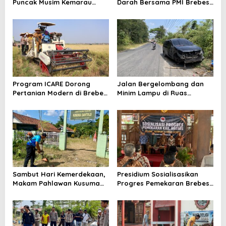
Puncak Musim Kemarau
Darah Bersama PMI Brebes
2026, Kapolres Pimpin Apel
Sambut HUT Ke-81 Republik
Kesiapsiagaan Bencana dan
Indonesia
Karhutla
Program ICARE Dorong
Jalan Bergelombang dan
Pertanian Modern di Brebes,
Minim Lampu di Ruas
Produktivitas Padi Losari
Bumiayu–Bantarkawung
Tembus 10,2 Ton per Hektare
Telan Korban, Innova
Hantam Pohon di
Bantarkawung
Sambut Hari Kemerdekaan,
Presidium Sosialisasikan
Makam Pahlawan Kusuma
Progres Pemekaran Brebes
Bantolo di Bantarkawung
Selatan, Pembentukan
Dibersihkan
Pansus DPRD Jateng Jadi
Tahap Berikutnya