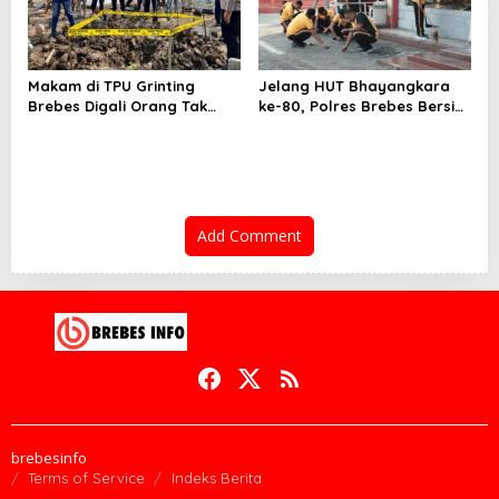
Makam di TPU Grinting
Jelang HUT Bhayangkara
Brebes Digali Orang Tak
ke-80, Polres Brebes Bersih-
Dikenal Dua Kali, Polisi
Bersih 5 Tempat Ibadah dan
Selidiki Motif Pelaku
Bagikan Bansos
Add Comment
brebesinfo
Terms of Service
Indeks Berita