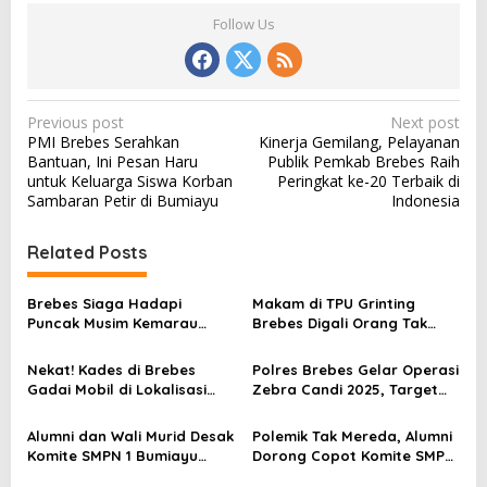
Follow Us
P
Previous post
Next post
PMI Brebes Serahkan
Kinerja Gemilang, Pelayanan
o
Bantuan, Ini Pesan Haru
Publik Pemkab Brebes Raih
s
untuk Keluarga Siswa Korban
Peringkat ke-20 Terbaik di
Sambaran Petir di Bumiayu
Indonesia
t
n
Related Posts
a
v
Brebes Siaga Hadapi
Makam di TPU Grinting
Puncak Musim Kemarau
Brebes Digali Orang Tak
i
2026, Kapolres Pimpin Apel
Dikenal Dua Kali, Polisi
g
Kesiapsiagaan Bencana dan
Selidiki Motif Pelaku
Nekat! Kades di Brebes
Polres Brebes Gelar Operasi
Karhutla
a
Gadai Mobil di Lokalisasi
Zebra Candi 2025, Target
untuk Pesugihan
Turunkan Kecelakaan dan
t
Pelanggaran Lalu Lintas
Alumni dan Wali Murid Desak
Polemik Tak Mereda, Alumni
i
Komite SMPN 1 Bumiayu
Dorong Copot Komite SMPN
Mundur, DPRD Brebes Turun
1 Bumiayu Lewat Spanduk
o