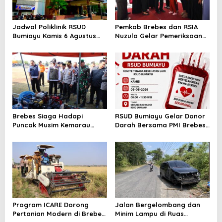
Jadwal Poliklinik RSUD
Pemkab Brebes dan RSIA
Bumiayu Kamis 6 Agustus
Nuzula Gelar Pemeriksaan
2026, Cek Jam Praktik
Gratis untuk 100 Ibu Hamil,
Dokter Sebelum Berkunjung
Perkuat Kesehatan Ibu dan
Bayi
Brebes Siaga Hadapi
RSUD Bumiayu Gelar Donor
Puncak Musim Kemarau
Darah Bersama PMI Brebes
2026, Kapolres Pimpin Apel
Sambut HUT Ke-81 Republik
Kesiapsiagaan Bencana dan
Indonesia
Karhutla
Program ICARE Dorong
Jalan Bergelombang dan
Pertanian Modern di Brebes,
Minim Lampu di Ruas