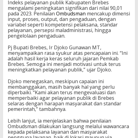
Indeks pelayanan publik Kabupaten Brebes
mengalami peningkatan signifikan dari nilai 90,01
pada 2023. Penilaian
Ombudsman
mencakup dimensi
input, proses, output, dan pengaduan, dengan
variabel seperti kompetensi pelaksana, standar
pelayanan, persepsi maladministrasi, hingga
pengelolaan pengaduan.
Pj Bupati Brebes, Ir Djoko Gunawan MT,
menyampaikan rasa syukur atas pencapaian ini. “Ini
adalah hasil kerja keras seluruh jajaran Pemkab
Brebes. Semoga ini menjadi motivasi untuk terus
meningkatkan pelayanan publik,” ujar Djoko.
Djoko menegaskan, meskipun capaian ini
membanggakan, masih banyak hal yang perlu
diperbaiki. “Kami akan terus mengevaluasi dan
memperbaiki agar pelayanan publik di Brebes
selaras dengan harapan masyarakat dan standar
pemerintah,” tambahnya.
Lebih lanjut, ia menjelaskan bahwa penilaian
Ombudsman dilakukan langsung melalui wawancara
kepada pelaksana layanan dan masyarakat
pengguna layanan, baik di lokasi maupun via