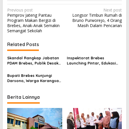
P
Previous post
Next post
Pemprov Jateng Pantau
Longsor Timbun Rumah di
o
Program Makan Bergizi di
Bruno Purworejo, 4 Orang
s
Brebes, Anak-Anak Semakin
Masih Dalam Pencarian
Semangat Sekolah
t
n
Related Posts
a
v
Skandal Rangkap Jabatan
Inspektorat Brebes
PDAM Brebes, Publik Desak
Launching Pintar, Edukasi
i
KPK Turun Tangan Bongkar
Kades soal Integritas dan
g
Dugaan Penyalahgunaan
Anti-Korupsi
Bupati Brebes Kunjungi
a
Darsono, Warga Karangsari
Penderita Kanker Usus
t
Didampingi Anggota DPRD
i
Berita Lainnya
o
n