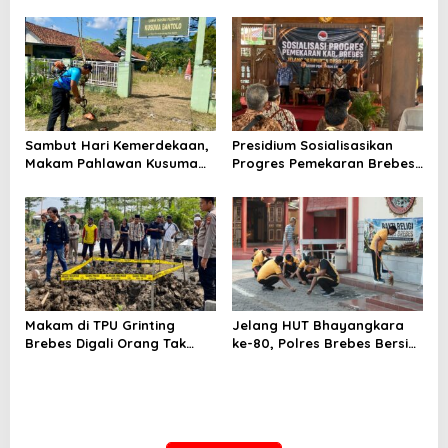
Produktivitas Padi Losari
Bumiayu–Bantarkawung
Tembus 10,2 Ton per Hektare
Telan Korban, Innova
Hantam Pohon di
Bantarkawung
Sambut Hari Kemerdekaan,
Presidium Sosialisasikan
Makam Pahlawan Kusuma
Progres Pemekaran Brebes
Bantolo di Bantarkawung
Selatan, Pembentukan
Dibersihkan
Pansus DPRD Jateng Jadi
Tahap Berikutnya
Makam di TPU Grinting
Jelang HUT Bhayangkara
Brebes Digali Orang Tak
ke-80, Polres Brebes Bersih-
Dikenal Dua Kali, Polisi
Bersih 5 Tempat Ibadah dan
Selidiki Motif Pelaku
Bagikan Bansos