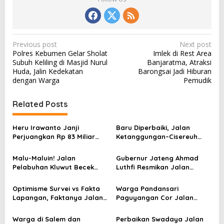
P
Previous post
Next post
Polres Kebumen Gelar Sholat
Imlek di Rest Area
o
Subuh Keliling di Masjid Nurul
Banjaratma, Atraksi
s
Huda, Jalin Kedekatan
Barongsai Jadi Hiburan
dengan Warga
Pemudik
t
n
Related Posts
a
v
Heru Irawanto Janji
Baru Diperbaiki, Jalan
Perjuangkan Rp 83 Miliar
Ketanggungan–Cisereuh
i
untuk Perbaikan Jalan
Brebes Kembali Retak
g
Rusak di Salem
Parah! Warga Geram
Malu-Maluin! Jalan
Gubernur Jateng Ahmad
a
Pelabuhan Kluwut Becek
Luthfi Resmikan Jalan
Parah, Pemkab Brebes
Bumiayu–Salem, Warga
t
Tutup Mata
Brebes Senang Sekali
Optimisme Survei vs Fakta
Warga Pandansari
i
Lapangan, Faktanya Jalan
Paguyangan Cor Jalan
Hancur dan Pekerjaan Sulit
Rusak, Sindir Keras Pemkab
o
di Brebes
Brebes yang Lamban
Warga di Salem dan
Perbaikan Swadaya Jalan