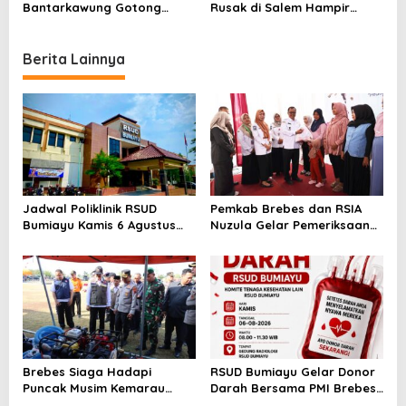
n
Bantarkawung Gotong
Rusak di Salem Hampir
Royong Perbaiki Jalan,
Rampung, Material Pemkab
Bukti Brebes Tak Beres
Brebes Baru Datang
Berita Lainnya
Jadwal Poliklinik RSUD
Pemkab Brebes dan RSIA
Bumiayu Kamis 6 Agustus
Nuzula Gelar Pemeriksaan
2026, Cek Jam Praktik
Gratis untuk 100 Ibu Hamil,
Dokter Sebelum Berkunjung
Perkuat Kesehatan Ibu dan
Bayi
Brebes Siaga Hadapi
RSUD Bumiayu Gelar Donor
Puncak Musim Kemarau
Darah Bersama PMI Brebes
2026, Kapolres Pimpin Apel
Sambut HUT Ke-81 Republik