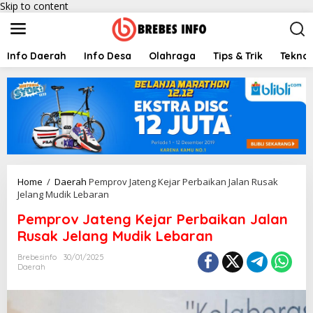
Skip to content
Info Daerah
Info Desa
Olahraga
Tips & Trik
Teknol
Home
/
Daerah
Pemprov Jateng Kejar Perbaikan Jalan Rusak
Jelang Mudik Lebaran
Pemprov Jateng Kejar Perbaikan Jalan
Rusak Jelang Mudik Lebaran
Brebesinfo
30/01/2025
Daerah