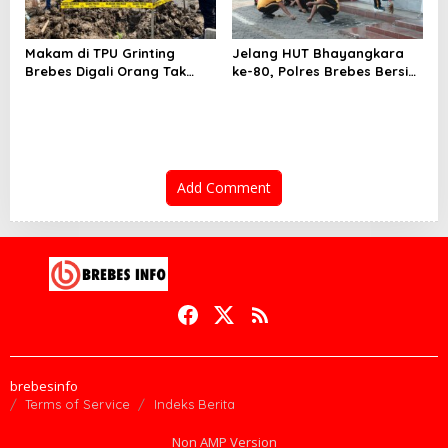
Makam di TPU Grinting
Jelang HUT Bhayangkara
Brebes Digali Orang Tak
ke-80, Polres Brebes Bersih-
Dikenal Dua Kali, Polisi
Bersih 5 Tempat Ibadah dan
Selidiki Motif Pelaku
Bagikan Bansos
Add Comment
brebesinfo
Terms of Service
Indeks Berita
Non AMP Version