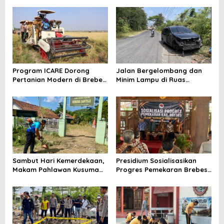
Kesiapsiagaan Bencana dan
Indonesia
Karhutla
Program ICARE Dorong
Jalan Bergelombang dan
Pertanian Modern di Brebes,
Minim Lampu di Ruas
Produktivitas Padi Losari
Bumiayu–Bantarkawung
Tembus 10,2 Ton per Hektare
Telan Korban, Innova
Hantam Pohon di
Bantarkawung
Sambut Hari Kemerdekaan,
Presidium Sosialisasikan
Makam Pahlawan Kusuma
Progres Pemekaran Brebes
Bantolo di Bantarkawung
Selatan, Pembentukan
Dibersihkan
Pansus DPRD Jateng Jadi
Tahap Berikutnya