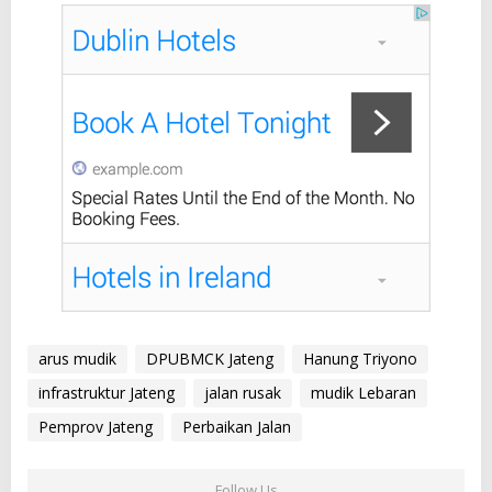
arus mudik
DPUBMCK Jateng
Hanung Triyono
infrastruktur Jateng
jalan rusak
mudik Lebaran
Pemprov Jateng
Perbaikan Jalan
Follow Us