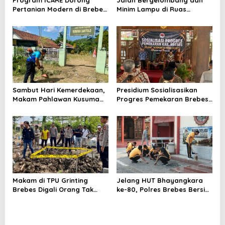
Pertanian Modern di Brebes,
Minim Lampu di Ruas
Produktivitas Padi Losari
Bumiayu–Bantarkawung
Tembus 10,2 Ton per Hektare
Telan Korban, Innova
Hantam Pohon di
Bantarkawung
Sambut Hari Kemerdekaan,
Presidium Sosialisasikan
Makam Pahlawan Kusuma
Progres Pemekaran Brebes
Bantolo di Bantarkawung
Selatan, Pembentukan
Dibersihkan
Pansus DPRD Jateng Jadi
Tahap Berikutnya
Makam di TPU Grinting
Jelang HUT Bhayangkara
Brebes Digali Orang Tak
ke-80, Polres Brebes Bersih-
Dikenal Dua Kali, Polisi
Bersih 5 Tempat Ibadah dan
Selidiki Motif Pelaku
Bagikan Bansos