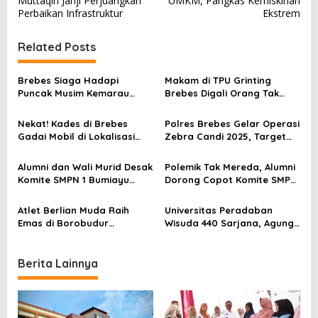
s
Muttaqin Janji Perjuangkan
UMKM, Pangkas Kemiskinan
Perbaikan Infrastruktur
Ekstrem
t
n
Related Posts
a
v
Brebes Siaga Hadapi
Makam di TPU Grinting
Puncak Musim Kemarau
Brebes Digali Orang Tak
i
2026, Kapolres Pimpin Apel
Dikenal Dua Kali, Polisi
g
Kesiapsiagaan Bencana dan
Selidiki Motif Pelaku
Nekat! Kades di Brebes
Polres Brebes Gelar Operasi
Karhutla
a
Gadai Mobil di Lokalisasi
Zebra Candi 2025, Target
untuk Pesugihan
Turunkan Kecelakaan dan
t
Pelanggaran Lalu Lintas
Alumni dan Wali Murid Desak
Polemik Tak Mereda, Alumni
i
Komite SMPN 1 Bumiayu
Dorong Copot Komite SMPN
Mundur, DPRD Brebes Turun
1 Bumiayu Lewat Spanduk
o
Tangan
Protes
Atlet Berlian Muda Raih
Universitas Peradaban
n
Emas di Borobudur
Wisuda 440 Sarjana, Agung
Marathon 2025, Nama
Widyantoro Ingatkan
Khofifah Harumkan Brebes–
Tantangan Global
Tegal!
Berita Lainnya