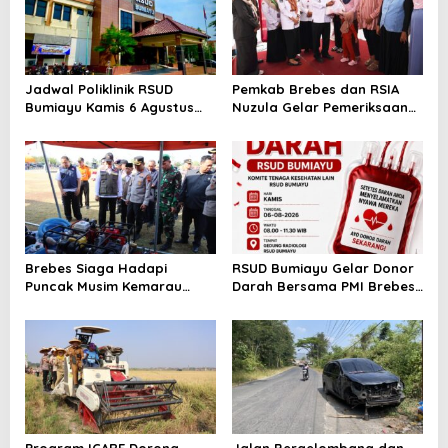
Jadwal Poliklinik RSUD
Pemkab Brebes dan RSIA
Bumiayu Kamis 6 Agustus
Nuzula Gelar Pemeriksaan
2026, Cek Jam Praktik
Gratis untuk 100 Ibu Hamil,
Dokter Sebelum Berkunjung
Perkuat Kesehatan Ibu dan
Bayi
Brebes Siaga Hadapi
RSUD Bumiayu Gelar Donor
Puncak Musim Kemarau
Darah Bersama PMI Brebes
2026, Kapolres Pimpin Apel
Sambut HUT Ke-81 Republik
Kesiapsiagaan Bencana dan
Indonesia
Karhutla
Program ICARE Dorong
Jalan Bergelombang dan