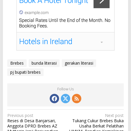
Brebes
bunda literasi
gerakan literasi
pj bupati brebes
Follow Us
P
Previous post
Next post
Reses di Desa Banjarsari,
Tukang Cukur Brebes Buka
o
Anggota DPRD Brebes AZ
Usaha Berkat Pelatihan