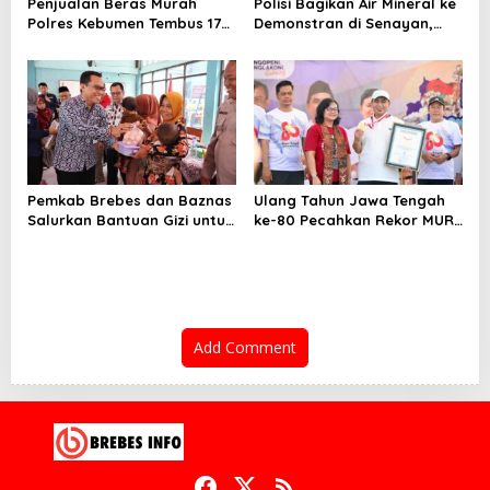
Penjualan Beras Murah
Polisi Bagikan Air Mineral ke
Polres Kebumen Tembus 176
Demonstran di Senayan,
Ton, Warga Antusias
Bikin Sejuk di Tengah Aksi
Panas
Pemkab Brebes dan Baznas
Ulang Tahun Jawa Tengah
Salurkan Bantuan Gizi untuk
ke-80 Pecahkan Rekor MURI
45 Balita Stunting di
dengan Ribuan Soto Gratis
Bulakamba
Add Comment