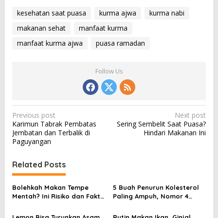
kesehatan saat puasa
kurma ajwa
kurma nabi
makanan sehat
manfaat kurma
manfaat kurma ajwa
puasa ramadan
Follow Us
P
Previous post
Next post
Karimun Tabrak Pembatas
Sering Sembelit Saat Puasa?
o
Jembatan dan Terbalik di
Hindari Makanan Ini
s
Paguyangan
t
Related Posts
n
a
Bolehkah Makan Tempe
5 Buah Penurun Kolesterol
v
Mentah? Ini Risiko dan Fakta
Paling Ampuh, Nomor 4
Gizi yang Perlu Kamu Tahu
Favorit Banyak Orang dan
i
Mudah Didapat
Lemon Bisa Turunkan Asam
Rutin Makan Ikan, Ginjal