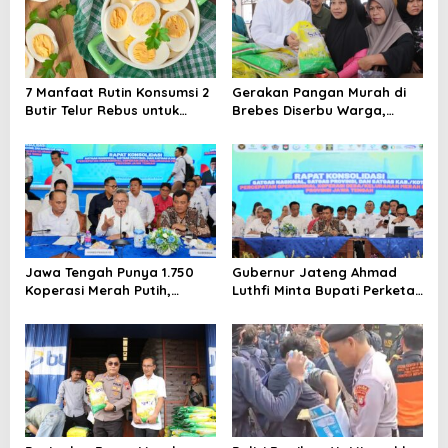
7 Manfaat Rutin Konsumsi 2
Gerakan Pangan Murah di
Butir Telur Rebus untuk
Brebes Diserbu Warga,
Sarapan Setiap Hari
Beras hingga Daging Ludes
Diborong
Jawa Tengah Punya 1.750
Gubernur Jateng Ahmad
Koperasi Merah Putih,
Luthfi Minta Bupati Perketat
Tertinggi se-Indonesia
Pengawasan Program
Makan Bergizi Gratis