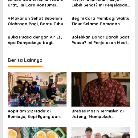
g
Urat, Ini Cara Konsumsi
Lebih Sehat? Ini Penjelasan
a
yang Tepat dan Aman
dan Daftar Ikan Terbaiknya
t
4 Makanan Sehat Sebelum
Begini Cara Membagi Waktu
Olahraga Pagi, Bantu Tubuh
Tidur Selama Ramadan
i
Lebih Bertenaga dan Fokus
agar Tidak Mudah Lelah
o
Buka Puasa dengan Air Es,
Bolehkan Donor Darah Saat
Apa Dampaknya bagi
Puasa? Ini Penjelasan Medis
n
Tubuh? Simak Kata Dokter
dan Pandangan Agama
Berita Lainnya
Kopitiam 212 Hadir di
Brebes Masih Termiskin di
Bumiayu, Kopi Eyang dan
Jateng, Mampukah
Ketan Susu Jadi Andalan
Program MBG Jadi Jalan
Keluar?