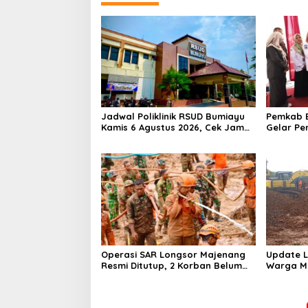
Jadwal Poliklinik RSUD Bumiayu
Pemkab B
Kamis 6 Agustus 2026, Cek Jam
Gelar Pe
Praktik Dokter Sebelum
100 Ibu 
Berkunjung
Kesehata
Operasi SAR Longsor Majenang
Update L
Resmi Ditutup, 2 Korban Belum
Warga Ma
Ditemukan hingga Hari ke-10
Hari Kel
Pencaria