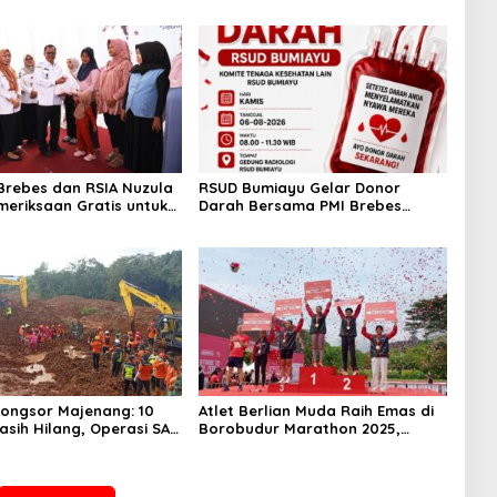
rebes dan RSIA Nuzula
RSUD Bumiayu Gelar Donor
meriksaan Gratis untuk
Darah Bersama PMI Brebes
Hamil, Perkuat
Sambut HUT Ke-81 Republik
n Ibu dan Bayi
Indonesia
ongsor Majenang: 10
Atlet Berlian Muda Raih Emas di
sih Hilang, Operasi SAR
Borobudur Marathon 2025,
ima Gunakan 5 Metode
Nama Khofifah Harumkan
n
Brebes–Tegal!