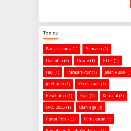
Topics
Banjir Jakarta
(1)
Bencana
(2)
Daihatsu
(3)
Drone
(1)
ETLE
(1)
Haji
(1)
Infrastruktur
(1)
Jalan Rusak
(1
Jembatan
(1)
Kecelakaan
(1)
Kesehatan
(1)
Kopi
(1)
Kriminal
(3)
OKC 2025
(1)
Olahraga
(3)
Partai Politik
(2)
Pemekaran
(1)
Pemutihan Pajak Kendaraan
(1)