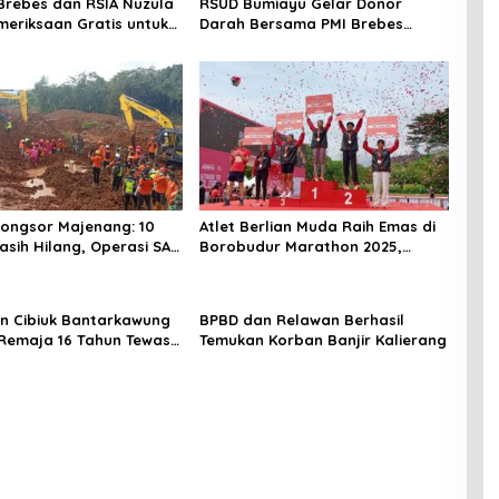
rebes dan RSIA Nuzula
RSUD Bumiayu Gelar Donor
meriksaan Gratis untuk
Darah Bersama PMI Brebes
Hamil, Perkuat
Sambut HUT Ke-81 Republik
n Ibu dan Bayi
Indonesia
ongsor Majenang: 10
Atlet Berlian Muda Raih Emas di
sih Hilang, Operasi SAR
Borobudur Marathon 2025,
ima Gunakan 5 Metode
Nama Khofifah Harumkan
n
Brebes–Tegal!
 Cibiuk Bantarkawung
BPBD dan Relawan Berhasil
Remaja 16 Tahun Tewas
Temukan Korban Banjir Kalierang
ok