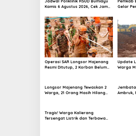
Jadwal Poliklinik RSUD Bumiayu
Pemkab B
Kamis 6 Agustus 2026, Cek Jam
Gelar Pe
Praktik Dokter Sebelum
100 Ibu 
Berkunjung
Kesehata
Operasi SAR Longsor Majenang
Update L
Resmi Ditutup, 2 Korban Belum
Warga Ma
Ditemukan hingga Hari ke-10
Hari Kel
Pencaria
Longsor Majenang Tewaskan 2
Jembatan
Warga, 21 Orang Masih Hilang
Ambruk, 
dalam Pencarian Tim SAR
Terperos
Tragis! Warga Kalierang
Tersengat Listrik dan Terbawa
Arus Saat Banjir Bumiayu