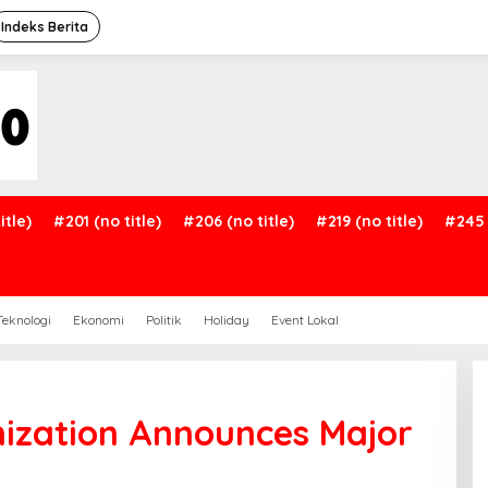
Indeks Berita
itle)
#201 (no title)
#206 (no title)
#219 (no title)
#245 
Teknologi
Ekonomi
Politik
Holiday
Event Lokal
ization Announces Major