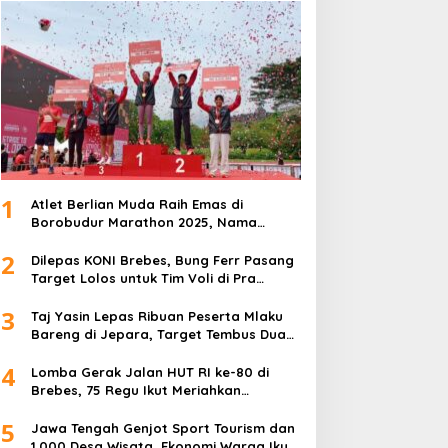
1
Atlet Berlian Muda Raih Emas di
Borobudur Marathon 2025, Nama
Khofifah Harumkan Brebes–Tegal!
2
Dilepas KONI Brebes, Bung Ferr Pasang
Target Lolos untuk Tim Voli di Pra
Kualifikasi Porprov Jateng 2026
3
Taj Yasin Lepas Ribuan Peserta Mlaku
Bareng di Jepara, Target Tembus Dua
Kali Lipat
4
Lomba Gerak Jalan HUT RI ke-80 di
Brebes, 75 Regu Ikut Meriahkan
Semangat Kemerdekaan
5
Jawa Tengah Genjot Sport Tourism dan
1.000 Desa Wisata, Ekonomi Warga Ikut