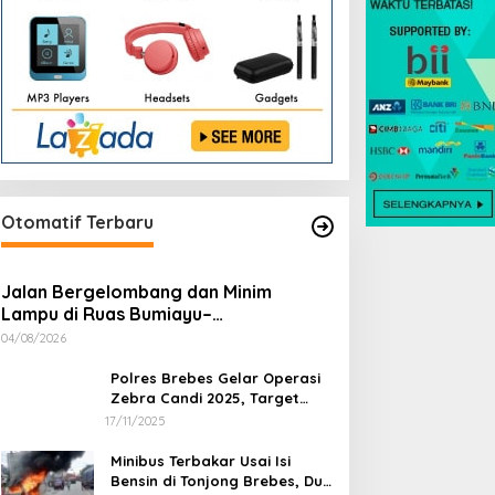
Otomatif Terbaru
Jalan Bergelombang dan Minim
Lampu di Ruas Bumiayu–
Bantarkawung Telan Korban, Innova
04/08/2026
Hantam Pohon di Bantarkawung
Polres Brebes Gelar Operasi
Zebra Candi 2025, Target
Turunkan Kecelakaan dan
17/11/2025
Pelanggaran Lalu Lintas
Minibus Terbakar Usai Isi
Bensin di Tonjong Brebes, Dua