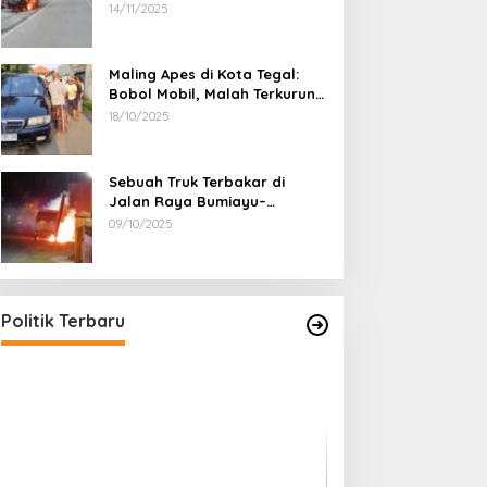
Penumpang Luka Bakar
14/11/2025
Maling Apes di Kota Tegal:
Bobol Mobil, Malah Terkurung
Sendiri di Dalamnya
18/10/2025
Sebuah Truk Terbakar di
Jalan Raya Bumiayu–
Bantarkawung, Diduga Akibat
09/10/2025
Gangguan Kelistrikan
Politik Terbaru
Pegiat Pemekaran Brebes Selatan
30 Profesor Res
Temui Ketua MPR Ahmad Muzani,
Presidium, Peme