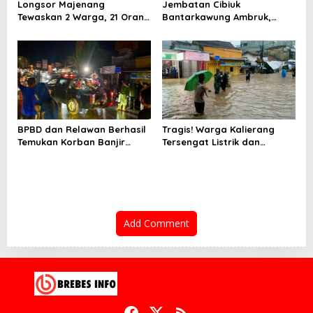
Longsor Majenang
Jembatan Cibiuk
Tewaskan 2 Warga, 21 Orang
Bantarkawung Ambruk,
Masih Hilang dalam
Remaja 16 Tahun Tewas
Pencarian Tim SAR
Terperosok
BPBD dan Relawan Berhasil
Tragis! Warga Kalierang
Temukan Korban Banjir
Tersengat Listrik dan
Kalierang
Terbawa Arus Saat Banjir
Bumiayu
Add Comment