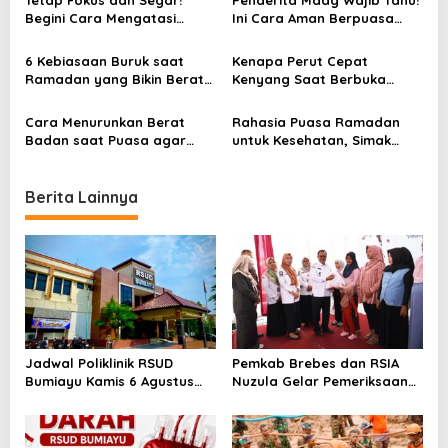
v
Tetap Fokus dan Segar!
Penderita Maag Wajib Tahu!
Begini Cara Mengatasi
Ini Cara Aman Berpuasa
i
Ngantuk saat Puasa
Tanpa Gangguan Lambung
g
6 Kebiasaan Buruk saat
Kenapa Perut Cepat
a
Ramadan yang Bikin Berat
Kenyang Saat Berbuka
Badan Naik
Puasa?
t
Cara Menurunkan Berat
Rahasia Puasa Ramadan
i
Badan saat Puasa agar
untuk Kesehatan, Simak
Tidak Kebabalasan
Hasil Penelitiannya!
o
n
Berita Lainnya
Jadwal Poliklinik RSUD
Pemkab Brebes dan RSIA
Bumiayu Kamis 6 Agustus
Nuzula Gelar Pemeriksaan
2026, Cek Jam Praktik
Gratis untuk 100 Ibu Hamil,
Dokter Sebelum Berkunjung
Perkuat Kesehatan Ibu dan
Bayi