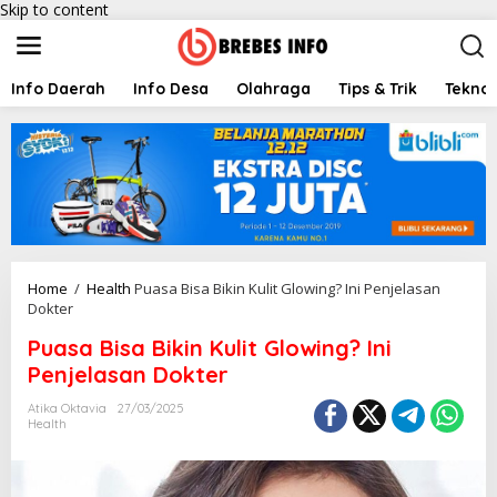
Skip to content
Info Daerah
Info Desa
Olahraga
Tips & Trik
Teknol
Home
/
Health
Puasa Bisa Bikin Kulit Glowing? Ini Penjelasan
Dokter
Puasa Bisa Bikin Kulit Glowing? Ini
Penjelasan Dokter
Atika Oktavia
27/03/2025
Health