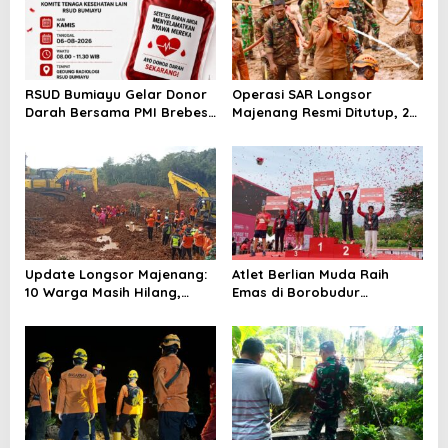
RSUD Bumiayu Gelar Donor
Operasi SAR Longsor
Darah Bersama PMI Brebes
Majenang Resmi Ditutup, 2
Sambut HUT Ke-81 Republik
Korban Belum Ditemukan
Indonesia
hingga Hari ke-10
Update Longsor Majenang:
Atlet Berlian Muda Raih
10 Warga Masih Hilang,
Emas di Borobudur
Operasi SAR Hari Kelima
Marathon 2025, Nama
Gunakan 5 Metode
Khofifah Harumkan Brebes–
Pencarian
Tegal!