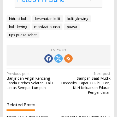
hidrasi kulit
kesehatan kulit
kulit glowing
kulit kering
manfaat puasa
puasa
tips puasa sehat
Follow Us
P
Previous post
Next post
Banjir dan Angin Kencang
Sampah Saat Mudik
o
Landa Brebes Selatan, Lalu
Diprediksi Capai 72 Ribu Ton,
s
Lintas Sempat Lumpuh
KLH Keluarkan Edaran
Pengendalian
t
n
Related Posts
a