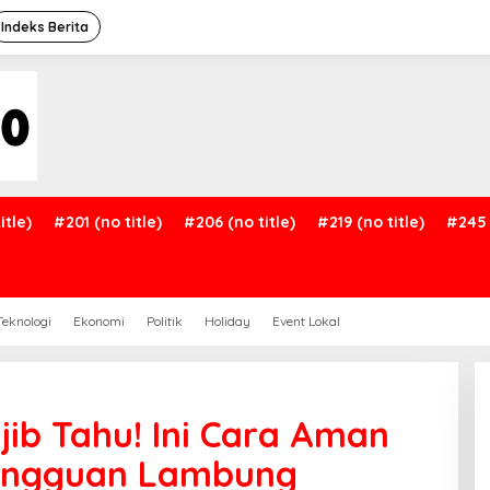
Indeks Berita
itle)
#201 (no title)
#206 (no title)
#219 (no title)
#245 
Teknologi
Ekonomi
Politik
Holiday
Event Lokal
ib Tahu! Ini Cara Aman
angguan Lambung