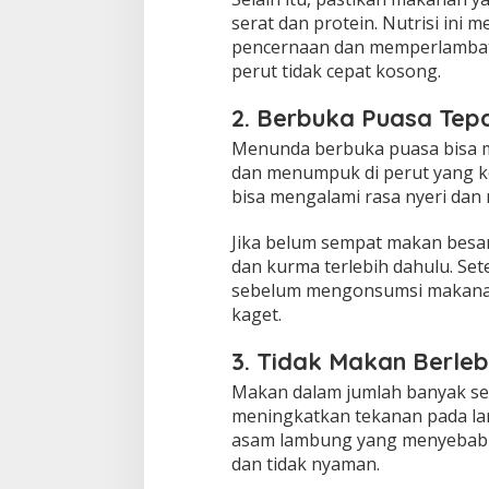
L
a
serat dan protein. Nutrisi ini
m
pencernaan dan memperlamba
b
perut tidak cepat kosong.
u
n
2. Berbuka Puasa Tep
g
Menunda berbuka puasa bisa
dan menumpuk di perut yang k
bisa mengalami rasa nyeri dan 
Jika belum sempat makan besar
dan kurma terlebih dahulu. Sete
sebelum mengonsumsi makanan
kaget.
3. Tidak Makan Berleb
Makan dalam jumlah banyak se
meningkatkan tekanan pada lam
asam lambung yang menyebabk
dan tidak nyaman.