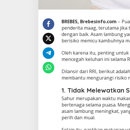
m
a
n
B
BREBES, Brebesinfo.com
– Pua
e
penderita maag, terutama jika
r
dengan baik. Asam lambung ya
p
berisiko memicu kambuhnya m
u
a
s
Oleh karena itu, penting untu
a
mencegah keluhan ini selama 
Jalan Bergelo
T
Lampu di Ruas
a
Dilansir dari RRI, berikut adal
Bantarkawung 
n
In Berita, Daerah, Ek
membantu mengurangi risiko 
p
Desa, Nasional, Otomati
Innova Hantam
Sosial
|
04/08/2026
a
Bantarkawung
G
1. Tidak Melewatkan 
a
Sahur merupakan waktu makan 
n
g
bertenaga selama puasa. Meng
g
asam lambung meningkat, yang
u
perih dan mual.
a
n
Selain itu, pastikan makanan y