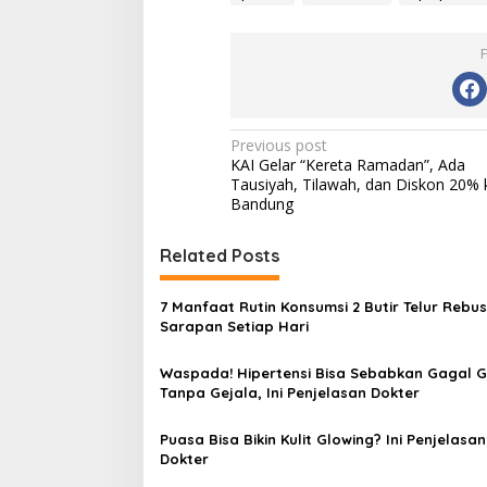
P
Previous post
KAI Gelar “Kereta Ramadan”, Ada
o
Tausiyah, Tilawah, dan Diskon 20% 
s
Bandung
t
Related Posts
n
a
7 Manfaat Rutin Konsumsi 2 Butir Telur Rebus
v
Sarapan Setiap Hari
i
Waspada! Hipertensi Bisa Sebabkan Gagal Gi
g
Tanpa Gejala, Ini Penjelasan Dokter
a
Puasa Bisa Bikin Kulit Glowing? Ini Penjelasan
t
Dokter
i