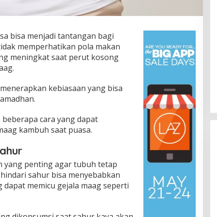
sa bisa menjadi tantangan bagi
 tidak memperhatikan pola makan
ng meningkat saat perut kosong
aag.
k menerapkan kebiasaan yang bisa
Ramadhan.
mbang dan Minim
Presidium Sosialisasikan Progres
 Bumiayu–
Pemekaran Brebes Selatan,
ah beberapa cara yang dapat
Telan Korban,
Pembentukan Pansus DPRD
onomi, Hukum & Kriminal, Info
In Berita, Daerah, Ekonomi, Info Desa, Nasional,
maag kambuh saat puasa.
f, Politik,
Politik, Sosial, Trending
|
04/07/2026
 Pohon di
Jateng Jadi Tahap Berikutnya
Sahur
yang penting agar tubuh tetap
hindari sahur bisa menyebabkan
 dapat memicu gejala maag seperti
ang dikonsumsi saat sahur kaya akan