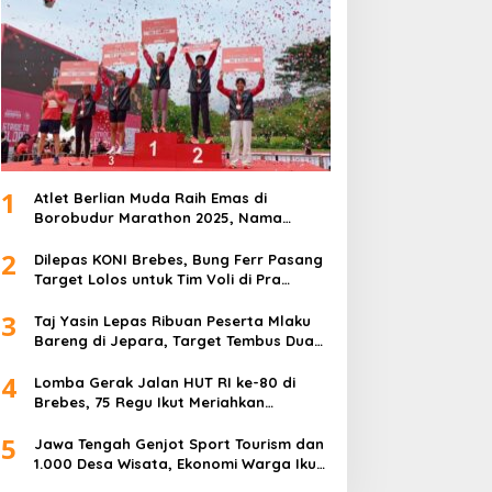
1
Atlet Berlian Muda Raih Emas di
Borobudur Marathon 2025, Nama
Khofifah Harumkan Brebes–Tegal!
2
Dilepas KONI Brebes, Bung Ferr Pasang
Target Lolos untuk Tim Voli di Pra
Kualifikasi Porprov Jateng 2026
3
Taj Yasin Lepas Ribuan Peserta Mlaku
Bareng di Jepara, Target Tembus Dua
Kali Lipat
4
Lomba Gerak Jalan HUT RI ke-80 di
Brebes, 75 Regu Ikut Meriahkan
Semangat Kemerdekaan
5
Jawa Tengah Genjot Sport Tourism dan
1.000 Desa Wisata, Ekonomi Warga Ikut
Terangkat