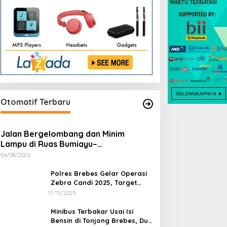
Otomatif Terbaru
Jalan Bergelombang dan Minim
Lampu di Ruas Bumiayu–
Bantarkawung Telan Korban, Innova
04/08/2026
Hantam Pohon di Bantarkawung
Polres Brebes Gelar Operasi
Zebra Candi 2025, Target
Turunkan Kecelakaan dan
17/11/2025
Pelanggaran Lalu Lintas
Minibus Terbakar Usai Isi
Bensin di Tonjong Brebes, Dua