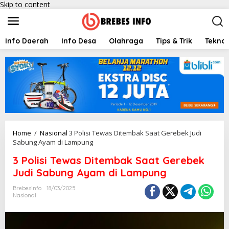
Skip to content
Info Daerah
Info Desa
Olahraga
Tips & Trik
Teknol
Home
/
Nasional
3 Polisi Tewas Ditembak Saat Gerebek Judi
Sabung Ayam di Lampung
3 Polisi Tewas Ditembak Saat Gerebek
Judi Sabung Ayam di Lampung
Brebesinfo
18/03/2025
Nasional