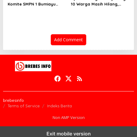
Komite SMPN 1 Bumiayu
10 Warga Masih Hilang,
Mundur, DPRD Brebes Turun
Operasi SAR Hari Kelima
Tangan
Gunakan 5 Metode
Pencarian
Add Comment
brebesinfo
Terms of Service
Indeks Berita
Non AMP Version
Exit mobile version