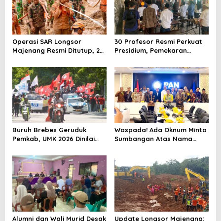
Operasi SAR Longsor
30 Profesor Resmi Perkuat
Majenang Resmi Ditutup, 2
Presidium, Pemekaran
Korban Belum Ditemukan
Brebes Selatan Semakin Tak
hingga Hari ke-10
Terbendung
Buruh Brebes Geruduk
Waspada! Ada Oknum Minta
Pemkab, UMK 2026 Dinilai
Sumbangan Atas Nama
Terlalu Rendah
Pemekaran Brebes Selatan
Alumni dan Wali Murid Desak
Update Longsor Majenang: