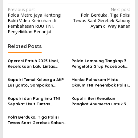
P
Previous post
Next post
Polda Metro Jaya Kantongi
Polri Berduka, Tiga Polisi
o
Bukti Video Kericuhan di
Tewas Saat Gerebek Sabung
s
Pembahasan RUU TNI,
Ayam di Way Kanan
Penyelidikan Berlanjut
t
n
Related Posts
a
v
Operasi Patuh 2025 Usai,
Polda Lampung Tangkap 3
Kecelakaan Lalu Lintas
Pengelola Grup Facebook
i
Turun 12 Persen, Ribuan
Gay, Diduga Langgar UU ITE
g
Nyawa Terselamatkan
dan Pornografi
Kapolri Temui Keluarga AKP
Menko Polhukam Minta
a
Lusiyanto, Sampaikan
Oknum TNI Penembak Polisi
Dukacita Mendalam
Dihukum Berat, Proses
t
Hukum Harus Terbuka
Kapolri dan Panglima TNI
Kapolri Beri Kenaikan
i
Sepakat Usut Tuntas
Pangkat Anumerta untuk 3
Penembakan 3 Polisi di
Polisi Gugur di Way Kanan
o
Lampung
Polri Berduka, Tiga Polisi
n
Tewas Saat Gerebek Sabung
Ayam di Way Kanan