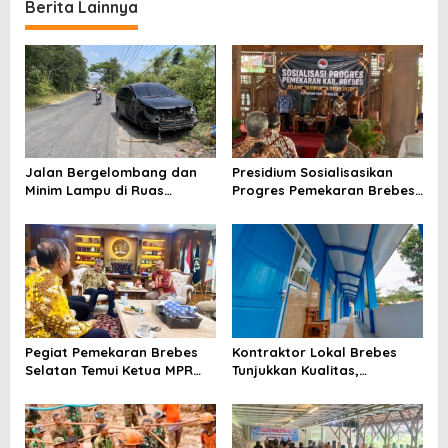
Berita Lainnya
Jalan Bergelombang dan
Presidium Sosialisasikan
Minim Lampu di Ruas
Progres Pemekaran Brebes
Bumiayu–Bantarkawung
Selatan, Pembentukan
Telan Korban, Innova
Pansus DPRD Jateng Jadi
Hantam Pohon di
Tahap Berikutnya
Bantarkawung
Pegiat Pemekaran Brebes
Kontraktor Lokal Brebes
Selatan Temui Ketua MPR
Tunjukkan Kualitas,
Ahmad Muzani, Minta
Rehabilitasi Rp 2 Miliar SLB
Dukungan Urus Berkas ke
Negeri Brebes Rampung
Provinsi