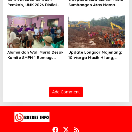
Pemkab, UMK 2026 Dinilai
Sumbangan Atas Nama
Terlalu Rendah
Pemekaran Brebes Selatan
Alumni dan Wali Murid Desak
Update Longsor Majenang:
Komite SMPN 1 Bumiayu
10 Warga Masih Hilang,
Mundur, DPRD Brebes Turun
Operasi SAR Hari Kelima
Tangan
Gunakan 5 Metode
Pencarian
Add Comment