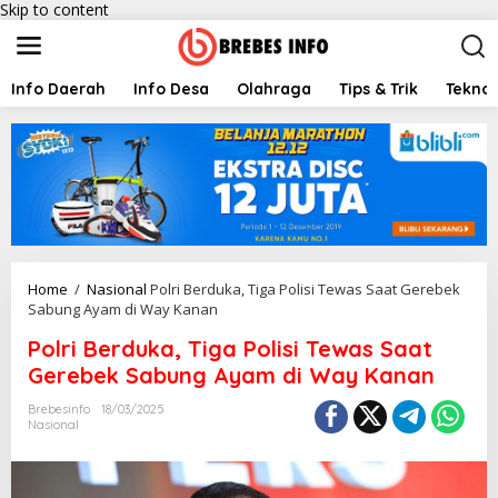
Skip to content
Info Daerah
Info Desa
Olahraga
Tips & Trik
Teknol
Home
/
Nasional
Polri Berduka, Tiga Polisi Tewas Saat Gerebek
Sabung Ayam di Way Kanan
Polri Berduka, Tiga Polisi Tewas Saat
Gerebek Sabung Ayam di Way Kanan
Brebesinfo
18/03/2025
Nasional