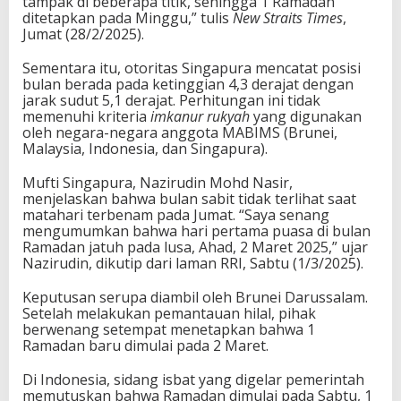
tampak di beberapa titik, sehingga 1 Ramadan
ditetapkan pada Minggu,” tulis
New Straits Times
,
Jumat (28/2/2025).
Sementara itu, otoritas Singapura mencatat posisi
bulan berada pada ketinggian 4,3 derajat dengan
jarak sudut 5,1 derajat. Perhitungan ini tidak
memenuhi kriteria
imkanur rukyah
yang digunakan
oleh negara-negara anggota MABIMS (Brunei,
Malaysia, Indonesia, dan Singapura).
Mufti Singapura, Nazirudin Mohd Nasir,
menjelaskan bahwa bulan sabit tidak terlihat saat
matahari terbenam pada Jumat. “Saya senang
mengumumkan bahwa hari pertama puasa di bulan
Ramadan jatuh pada lusa, Ahad, 2 Maret 2025,” ujar
Nazirudin, dikutip dari laman RRI, Sabtu (1/3/2025).
Keputusan serupa diambil oleh Brunei Darussalam.
Setelah melakukan pemantauan hilal, pihak
berwenang setempat menetapkan bahwa 1
Ramadan baru dimulai pada 2 Maret.
Di Indonesia, sidang isbat yang digelar pemerintah
memutuskan bahwa Ramadan dimulai pada Sabtu, 1