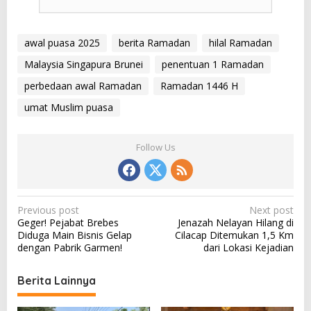
awal puasa 2025
berita Ramadan
hilal Ramadan
Malaysia Singapura Brunei
penentuan 1 Ramadan
perbedaan awal Ramadan
Ramadan 1446 H
umat Muslim puasa
Follow Us
P
Previous post
Next post
Geger! Pejabat Brebes
Jenazah Nelayan Hilang di
o
Diduga Main Bisnis Gelap
Cilacap Ditemukan 1,5 Km
s
dengan Pabrik Garmen!
dari Lokasi Kejadian
t
Berita Lainnya
n
a