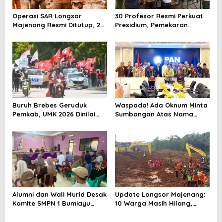
Operasi SAR Longsor
30 Profesor Resmi Perkuat
Majenang Resmi Ditutup, 2
Presidium, Pemekaran
Korban Belum Ditemukan
Brebes Selatan Semakin Tak
hingga Hari ke-10
Terbendung
Buruh Brebes Geruduk
Waspada! Ada Oknum Minta
Pemkab, UMK 2026 Dinilai
Sumbangan Atas Nama
Terlalu Rendah
Pemekaran Brebes Selatan
Alumni dan Wali Murid Desak
Update Longsor Majenang:
Komite SMPN 1 Bumiayu
10 Warga Masih Hilang,
Mundur, DPRD Brebes Turun
Operasi SAR Hari Kelima
Tangan
Gunakan 5 Metode