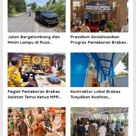
v
i
g
a
Jalan Bergelombang dan
Presidium Sosialisasikan
t
Minim Lampu di Ruas
Progres Pemekaran Brebes
i
Bumiayu–Bantarkawung
Selatan, Pembentukan
Telan Korban, Innova
Pansus DPRD Jateng Jadi
o
Hantam Pohon di
Tahap Berikutnya
n
Bantarkawung
Pegiat Pemekaran Brebes
Kontraktor Lokal Brebes
Selatan Temui Ketua MPR
Tunjukkan Kualitas,
Ahmad Muzani, Minta
Rehabilitasi Rp 2 Miliar SLB
Dukungan Urus Berkas ke
Negeri Brebes Rampung
Provinsi