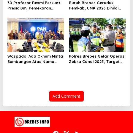
30 Profesor Resmi Perkuat
Buruh Brebes Geruduk
Presidium, Pemekaran
Pemkab, UMK 2026 Dinilai
Brebes Selatan Semakin Tak
Terlalu Rendah
Terbendung
Waspada! Ada Oknum Minta
Polres Brebes Gelar Operasi
Sumbangan Atas Nama
Zebra Candi 2025, Target
Pemekaran Brebes Selatan
Turunkan Kecelakaan dan
Pelanggaran Lalu Lintas
Add Comment