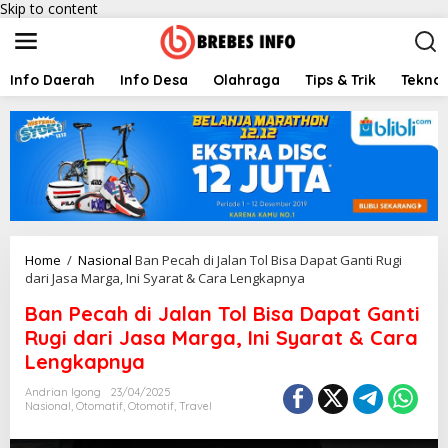
Skip to content
Info Daerah
Info Desa
Olahraga
Tips & Trik
Teknol
Home
/
Nasional
Ban Pecah di Jalan Tol Bisa Dapat Ganti Rugi
dari Jasa Marga, Ini Syarat & Cara Lengkapnya
Ban Pecah di Jalan Tol Bisa Dapat Ganti
Rugi dari Jasa Marga, Ini Syarat & Cara
Lengkapnya
Andrian Igong
23/04/2025
Nasional
,
Otomatif
,
Otomotif
,
Travel