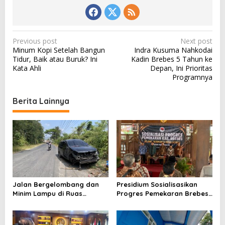
P
Previous post
Next post
Minum Kopi Setelah Bangun
Indra Kusuma Nahkodai
o
Tidur, Baik atau Buruk? Ini
Kadin Brebes 5 Tahun ke
s
Kata Ahli
Depan, Ini Prioritas
Programnya
t
n
Berita Lainnya
a
v
i
g
a
t
Jalan Bergelombang dan
Presidium Sosialisasikan
i
Minim Lampu di Ruas
Progres Pemekaran Brebes
Bumiayu–Bantarkawung
Selatan, Pembentukan
o
Telan Korban, Innova
Pansus DPRD Jateng Jadi
n
Hantam Pohon di
Tahap Berikutnya