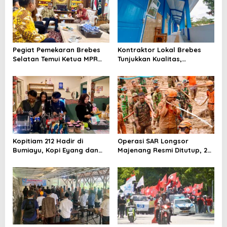
Bantarkawung
Pegiat Pemekaran Brebes
Kontraktor Lokal Brebes
Selatan Temui Ketua MPR
Tunjukkan Kualitas,
Ahmad Muzani, Minta
Rehabilitasi Rp 2 Miliar SLB
Dukungan Urus Berkas ke
Negeri Brebes Rampung
Provinsi
Kopitiam 212 Hadir di
Operasi SAR Longsor
Bumiayu, Kopi Eyang dan
Majenang Resmi Ditutup, 2
Ketan Susu Jadi Andalan
Korban Belum Ditemukan
hingga Hari ke-10