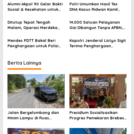
Alumni Akpol 90 Gelar Bakti
Polri Umumkan Hasil Tes
g
Sosial & Kesehatan untuk
DNA Kasus Ridwan Kamil
a
Warga Terdampak Rob di
dan LM, Ini Faktanya
Demak
t
Ditutup Tepat Tengah
14.000 Satuan Pelayanan
Malam, Operasi Merdeka
Gizi Dibangun Tanpa APBN,
i
Jaya Pastikan Keamanan
Perputaran Uang Capai
HUT RI ke-80
Rp28 Triliun
o
Mendes PDTT Bakal Beri
Kapolri Jenderal Listyo Sigit
Penghargaan untuk Polisi
Terima Penghargaan
n
Teladan di Desa, Terinspirasi
Tertinggi dari ITUC, Pertama
Hoegeng Awards
di Dunia untuk Pejabat
Negara
Berita Lainnya
Jalan Bergelombang dan
Presidium Sosialisasikan
Minim Lampu di Ruas
Progres Pemekaran Brebes
Bumiayu–Bantarkawung
Selatan, Pembentukan
Telan Korban, Innova
Pansus DPRD Jateng Jadi
Hantam Pohon di
Tahap Berikutnya