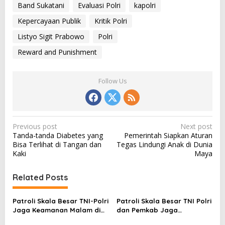
Band Sukatani
Evaluasi Polri
kapolri
Kepercayaan Publik
Kritik Polri
Listyo Sigit Prabowo
Polri
Reward and Punishment
Follow Us
P
Previous post
Next post
Tanda-tanda Diabetes yang
Pemerintah Siapkan Aturan
o
Bisa Terlihat di Tangan dan
Tegas Lindungi Anak di Dunia
s
Kaki
Maya
t
Related Posts
n
a
Patroli Skala Besar TNI-Polri
Patroli Skala Besar TNI Polri
v
Jaga Keamanan Malam di
dan Pemkab Jaga
Brebes
Kondusifitas Brebes
i