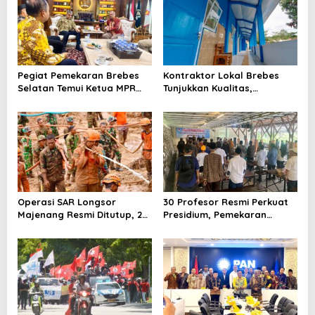
Bantarkawung
Pegiat Pemekaran Brebes
Kontraktor Lokal Brebes
Selatan Temui Ketua MPR
Tunjukkan Kualitas,
Ahmad Muzani, Minta
Rehabilitasi Rp 2 Miliar SLB
Dukungan Urus Berkas ke
Negeri Brebes Rampung
Provinsi
Operasi SAR Longsor
30 Profesor Resmi Perkuat
Majenang Resmi Ditutup, 2
Presidium, Pemekaran
Korban Belum Ditemukan
Brebes Selatan Semakin Tak
hingga Hari ke-10
Terbendung