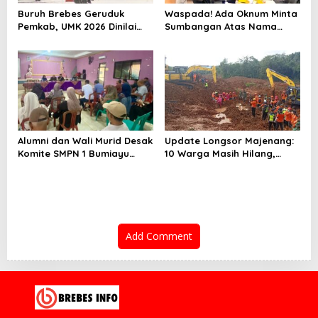
Buruh Brebes Geruduk
Waspada! Ada Oknum Minta
Pemkab, UMK 2026 Dinilai
Sumbangan Atas Nama
Terlalu Rendah
Pemekaran Brebes Selatan
Alumni dan Wali Murid Desak
Update Longsor Majenang:
Komite SMPN 1 Bumiayu
10 Warga Masih Hilang,
Mundur, DPRD Brebes Turun
Operasi SAR Hari Kelima
Tangan
Gunakan 5 Metode
Pencarian
Add Comment