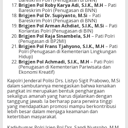
Bareskrim Polri (Penugasan di BNN)
Brigjen Pol Roby Karya Adi, S.I.K., M.H
– Pati
Bareskrim Polri (Penugasan di BNN)
Brigjen Pol Dr. Supiyanto, M.Si
– Pati
Bareskrim Polri (Penugasan di BNN)
Brigjen Pol Arman Achdiat, S.I.K., M.Si
– Pati
Korlantas Polri (Penugasan di BIN)
Brigjen Pol Raja Sinambela, S.H
– Pati Polri
(Penugasan di BP2MI)
Brigjen Pol Frans Tjahyono, S.I.K., M.H
– Pati
Polri (Penugasan di Kementerian Lingkungan
Hidup)
Brigjen Pol Achmadi, S.I.K., M.H
– Pati Polri
(Penugasan di Kementerian Pariwisata dan
Ekonomi Kreatif)
Kapolri Jenderal Polisi Drs. Listyo Sigit Prabowo, M.Si
dalam sambutannya menegaskan bahwa kenaikan
pangkat ini merupakan bentuk penghargaan
sekaligus amanah yang harus dijalankan dengan
tanggung jawab. Ia berharap para perwira tinggi
yang mendapatkan promosi mampu berkontribusi
lebih besar dalam menjaga keamanan dan
ketertiban masyarakat.
Kadivhumas Polri Irjen Pol Drs. Sandi Nugroho, M.M.,