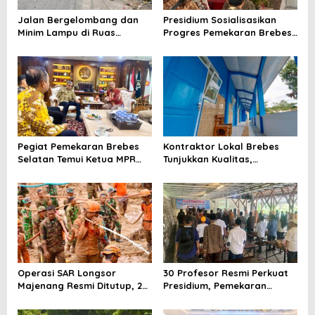
Jalan Bergelombang dan
Presidium Sosialisasikan
Minim Lampu di Ruas
Progres Pemekaran Brebes
Bumiayu–Bantarkawung
Selatan, Pembentukan
Telan Korban, Innova
Pansus DPRD Jateng Jadi
Hantam Pohon di
Tahap Berikutnya
Bantarkawung
Pegiat Pemekaran Brebes
Kontraktor Lokal Brebes
Selatan Temui Ketua MPR
Tunjukkan Kualitas,
Ahmad Muzani, Minta
Rehabilitasi Rp 2 Miliar SLB
Dukungan Urus Berkas ke
Negeri Brebes Rampung
Provinsi
Operasi SAR Longsor
30 Profesor Resmi Perkuat
Majenang Resmi Ditutup, 2
Presidium, Pemekaran
Korban Belum Ditemukan
Brebes Selatan Semakin Tak
hingga Hari ke-10
Terbendung