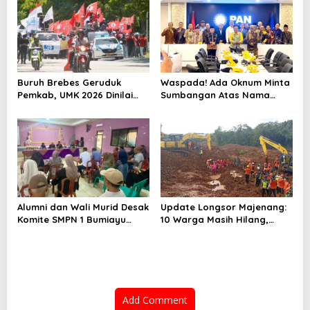
Buruh Brebes Geruduk
Waspada! Ada Oknum Minta
Pemkab, UMK 2026 Dinilai
Sumbangan Atas Nama
Terlalu Rendah
Pemekaran Brebes Selatan
Alumni dan Wali Murid Desak
Update Longsor Majenang:
Komite SMPN 1 Bumiayu
10 Warga Masih Hilang,
Mundur, DPRD Brebes Turun
Operasi SAR Hari Kelima
Tangan
Gunakan 5 Metode
Pencarian
Add Comment