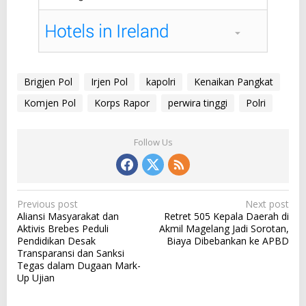
Brigjen Pol
Irjen Pol
kapolri
Kenaikan Pangkat
Komjen Pol
Korps Rapor
perwira tinggi
Polri
Follow Us
P
Previous post
Next post
Aliansi Masyarakat dan
Retret 505 Kepala Daerah di
o
Aktivis Brebes Peduli
Akmil Magelang Jadi Sorotan,
s
Pendidikan Desak
Biaya Dibebankan ke APBD
Transparansi dan Sanksi
t
Tegas dalam Dugaan Mark-
n
Up Ujian
a