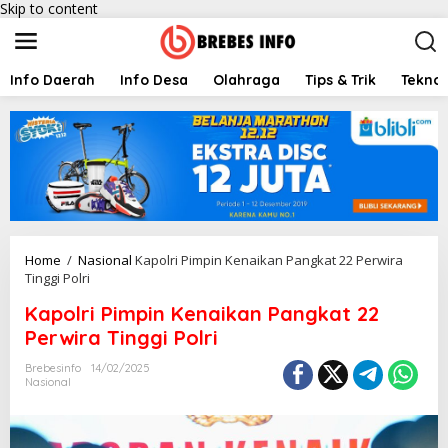
Skip to content
Info Daerah
Info Desa
Olahraga
Tips & Trik
Teknol
Home
/
Nasional
Kapolri Pimpin Kenaikan Pangkat 22 Perwira
Tinggi Polri
Kapolri Pimpin Kenaikan Pangkat 22
Perwira Tinggi Polri
Brebesinfo
14/02/2025
Nasional