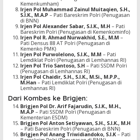
Kemenkumham)
Irjen Pol Muhammad Zainul Muitaqien, S.H.,
S.I.K., M.A.P
– Pati Bareskrim Polri (Penugasan
di BNN)
Irjen Pol Alexander Sabar, S.I.K., M.H
– Pati
Bareskrim Polri (Penugasan di Kemenkominfo)
Irjen Pol R. Ahmad Nurwakhid, S.E., M.M
–
Pati Densus 88 AT Polri (Penugasan di
Kemenko PMK)
Irjen Pol Purwolelono, S.I.K., M.M
– Pati
Lemdiklat Polri (Penugasan di Lemhannas RI)
Irjen Pol Trio Santoso, S.H
– Pati SSDM Polri
(Penugasan di Lemhannas RI)
Irjen Pol Chaidir, S.H., S.I.K., M.Si., M.P.P.,
M.Han
– Pati Lemdiklat Polri (Penugasan di
Lemhannas RI)
Dari Kombes ke Brigjen:
Brigjen Pol Dr. Arif Fajarudin, S.I.K., M.H.,
M.A.P
– Pati SSDM Polri (Penugasan di
Kementerian ESDM)
Brigjen Pol Anton Setiyawan, S.H., S.I.K., M.H
– Pati Bareskrim Polri (Penugasan di BNN)
Brigjen Pol Anang Triwidiandoko, S.I.K
– Pati