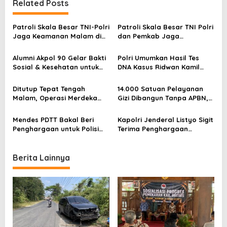
Related Posts
v
i
Patroli Skala Besar TNI-Polri
Patroli Skala Besar TNI Polri
g
Jaga Keamanan Malam di
dan Pemkab Jaga
Brebes
Kondusifitas Brebes
a
Alumni Akpol 90 Gelar Bakti
Polri Umumkan Hasil Tes
t
Sosial & Kesehatan untuk
DNA Kasus Ridwan Kamil
i
Warga Terdampak Rob di
dan LM, Ini Faktanya
Demak
Ditutup Tepat Tengah
14.000 Satuan Pelayanan
o
Malam, Operasi Merdeka
Gizi Dibangun Tanpa APBN,
n
Jaya Pastikan Keamanan
Perputaran Uang Capai
HUT RI ke-80
Rp28 Triliun
Mendes PDTT Bakal Beri
Kapolri Jenderal Listyo Sigit
Penghargaan untuk Polisi
Terima Penghargaan
Teladan di Desa, Terinspirasi
Tertinggi dari ITUC, Pertama
Hoegeng Awards
di Dunia untuk Pejabat
Negara
Berita Lainnya