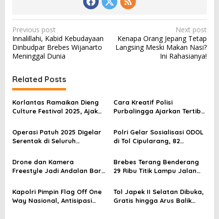
P
Previous post
Next post
Innalillahi, Kabid Kebudayaan
Kenapa Orang Jepang Tetap
o
Dinbudpar Brebes Wijanarto
Langsing Meski Makan Nasi?
s
Meninggal Dunia
Ini Rahasianya!
t
Related Posts
n
a
Korlantas Ramaikan Dieng
Cara Kreatif Polisi
v
Culture Festival 2025, Ajak
Purbalingga Ajarkan Tertib
Masyarakat Tertib Berlalu
Lalu Lintas ke Anak Sekolah
i
Lintas
Operasi Patuh 2025 Digelar
Polri Gelar Sosialisasi ODOL
g
Serentak di Seluruh
di Tol Cipularang, 82
a
Indonesia Mulai 14 Juli
Kendaraan Terjaring
Pelanggaran
t
Drone dan Kamera
Brebes Terang Benderang
Freestyle Jadi Andalan Baru
29 Ribu Titik Lampu Jalan
i
Korlantas Polri dalam
Siap Dibangun Demi
Investigasi Kecelakaan
Keselamatan Warga
o
Kapolri Pimpin Flag Off One
Tol Japek II Selatan Dibuka,
Way Nasional, Antisipasi
Gratis hingga Arus Balik
n
Puncak Arus Balik Lebaran
Lebaran