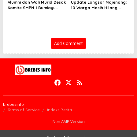
Alumni dan Wali Murid Desak
Update Longsor Majenang:
Komite SMPN 1 Bumiayu
10 Warga Masih Hilang,
Mundur, DPRD Brebes Turun
Operasi SAR Hari Kelima
Tangan
Gunakan 5 Metode
Pencarian
Add Comment
brebesinfo
Terms of Service
Indeks Berita
Non AMP Version