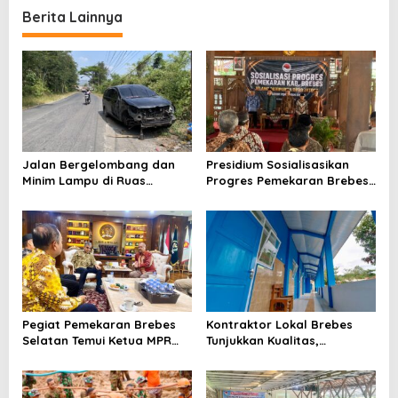
Berita Lainnya
Jalan Bergelombang dan
Presidium Sosialisasikan
Minim Lampu di Ruas
Progres Pemekaran Brebes
Bumiayu–Bantarkawung
Selatan, Pembentukan
Telan Korban, Innova
Pansus DPRD Jateng Jadi
Hantam Pohon di
Tahap Berikutnya
Bantarkawung
Pegiat Pemekaran Brebes
Kontraktor Lokal Brebes
Selatan Temui Ketua MPR
Tunjukkan Kualitas,
Ahmad Muzani, Minta
Rehabilitasi Rp 2 Miliar SLB
Dukungan Urus Berkas ke
Negeri Brebes Rampung
Provinsi