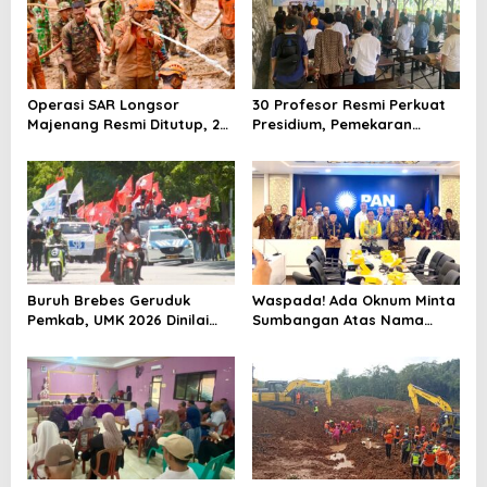
Operasi SAR Longsor
30 Profesor Resmi Perkuat
Majenang Resmi Ditutup, 2
Presidium, Pemekaran
Korban Belum Ditemukan
Brebes Selatan Semakin Tak
hingga Hari ke-10
Terbendung
Buruh Brebes Geruduk
Waspada! Ada Oknum Minta
Pemkab, UMK 2026 Dinilai
Sumbangan Atas Nama
Terlalu Rendah
Pemekaran Brebes Selatan