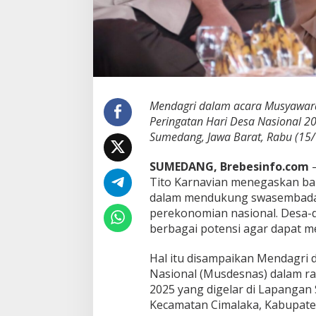
u
n
c
i
S
w
a
s
Mendagri dalam acara Musyawar
e
Peringatan Hari Desa Nasional 2
m
Sumedang, Jawa Barat, Rabu (15/
b
a
d
SUMEDANG, Brebesinfo.com
–
a
Tito Karnavian menegaskan bah
P
dalam mendukung swasembada
a
perekonomian nasional. Desa-
n
berbagai potensi agar dapat m
g
a
n
Hal itu disampaikan Mendagri
d
Nasional (Musdesnas) dalam ra
a
2025 yang digelar di Lapangan
n
Kecamatan Cimalaka, Kabupate
E