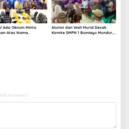
! Ada Oknum Minta
Alumni dan Wali Murid Desak
an Atas Nama
Komite SMPN 1 Bumiayu Mundur,
n Brebes Selatan
DPRD Brebes Turun Tangan
ields are marked
*