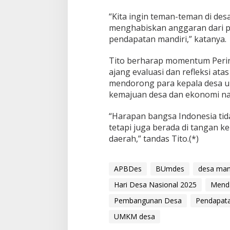
“Kita ingin teman-teman di des
menghabiskan anggaran dari pu
pendapatan mandiri,” katanya.
Tito berharap momentum Perin
ajang evaluasi dan refleksi at
mendorong para kepala desa un
kemajuan desa dan ekonomi na
“Harapan bangsa Indonesia tid
tetapi juga berada di tangan 
daerah,” tandas Tito.(*)
APBDes
BUmdes
desa mand
Hari Desa Nasional 2025
Menda
Pembangunan Desa
Pendapata
UMKM desa