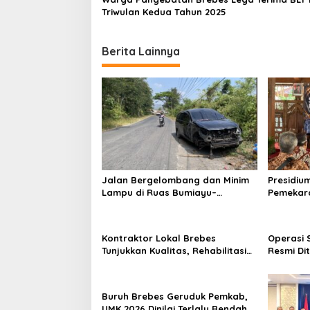
o
Triwulan Kedua Tahun 2025
n
Berita Lainnya
Jalan Bergelombang dan Minim
Presidiu
Lampu di Ruas Bumiayu–
Pemekara
Bantarkawung Telan Korban,
Pembent
Innova Hantam Pohon di
Jateng J
Bantarkawung
Kontraktor Lokal Brebes
Operasi 
Tunjukkan Kualitas, Rehabilitasi
Resmi Di
Rp 2 Miliar SLB Negeri Brebes
Ditemuka
Rampung
Buruh Brebes Geruduk Pemkab,
UMK 2026 Dinilai Terlalu Rendah