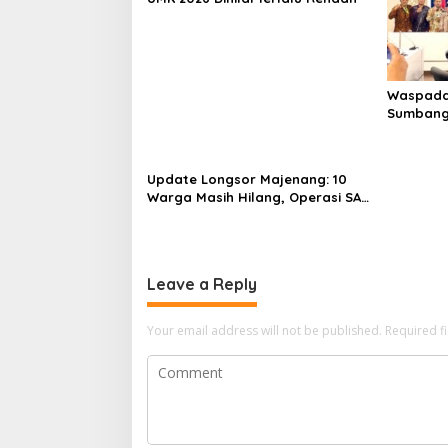
Waspada
Sumbang
Pemekara
Update Longsor Majenang: 10
Warga Masih Hilang, Operasi SAR
Hari Kelima Gunakan 5 Metode
Pencarian
Leave a Reply
Your email address will not be published.
Required f