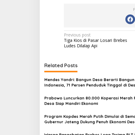
P
Previous post
Tiga Kios di Pasar Losari Brebes
o
Ludes Dilalap Api
s
t
Related Posts
n
a
Mendes Yandri: Bangun Desa Berarti Bangun
v
Indonesia, 71 Persen Penduduk Tinggal di De
i
Prabowo Luncurkan 80.000 Koperasi Merah P
g
Desa Siap Mandiri Ekonomi
a
Program Kopdes Merah Putih Dimulai di Sem
t
Gubernur Jateng Dukung Penuh Ekonomi Des
i
Warga Pangebatan Brebes Lega Terima BLT