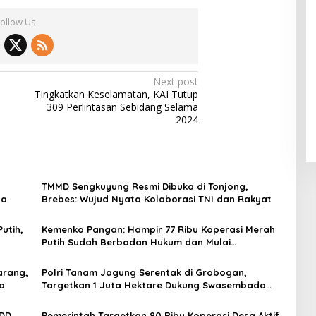
Follow Us
Next post
Tingkatkan Keselamatan, KAI Tutup
309 Perlintasan Sebidang Selama
2024
TMMD Sengkuyung Resmi Dibuka di Tonjong,
sa
Brebes: Wujud Nyata Kolaborasi TNI dan Rakyat
utih,
Kemenko Pangan: Hampir 77 Ribu Koperasi Merah
Putih Sudah Berbadan Hukum dan Mulai
Beroperasi
arang,
Polri Tanam Jagung Serentak di Grobogan,
a
Targetkan 1 Juta Hektare Dukung Swasembada
Pangan
 DD
Pemerintah Targetkan 80 Ribu Koperasi Desa Aktif