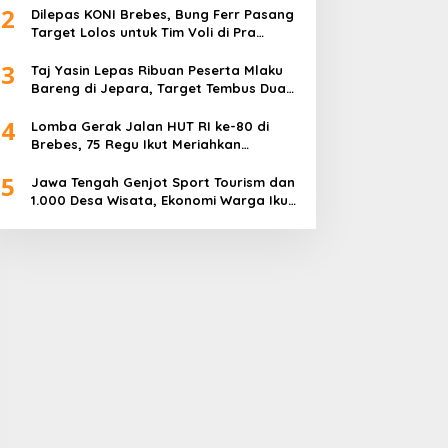
2
Dilepas KONI Brebes, Bung Ferr Pasang
Target Lolos untuk Tim Voli di Pra
Kualifikasi Porprov Jateng 2026
3
Taj Yasin Lepas Ribuan Peserta Mlaku
Bareng di Jepara, Target Tembus Dua
Kali Lipat
4
Lomba Gerak Jalan HUT RI ke-80 di
Brebes, 75 Regu Ikut Meriahkan
Semangat Kemerdekaan
5
Jawa Tengah Genjot Sport Tourism dan
1.000 Desa Wisata, Ekonomi Warga Ikut
Terangkat