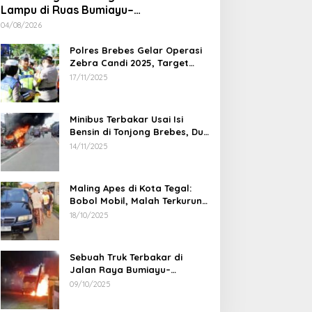
Lampu di Ruas Bumiayu–
Bantarkawung Telan Korban, Innova
04/08/2026
Hantam Pohon di Bantarkawung
Polres Brebes Gelar Operasi
Zebra Candi 2025, Target
Turunkan Kecelakaan dan
17/11/2025
Pelanggaran Lalu Lintas
Minibus Terbakar Usai Isi
Bensin di Tonjong Brebes, Dua
Penumpang Luka Bakar
14/11/2025
Maling Apes di Kota Tegal:
Bobol Mobil, Malah Terkurung
Sendiri di Dalamnya
18/10/2025
Sebuah Truk Terbakar di
Jalan Raya Bumiayu–
Bantarkawung, Diduga Akibat
09/10/2025
Gangguan Kelistrikan
Pegiat Pemekaran Brebes Selatan
30 Profesor Res