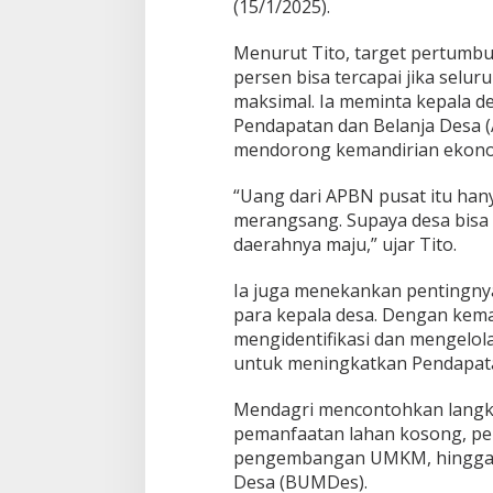
k
(15/1/2025).
o
n
Menurut Tito, target pertumb
o
persen bisa tercapai jika selur
m
maksimal. Ia meminta kepala 
i
N
Pendapatan dan Belanja Desa (
a
mendorong kemandirian ekono
s
i
Jalan Bergelomb
“Uang dari APBN pusat itu han
o
Lampu di Ruas B
merangsang. Supaya desa bisa 
n
Bantarkawung Te
In Berita, Daerah, Ekonom
a
daerahnya maju,” ujar Tito.
Desa, Nasional, Otomatif, P
Innova Hantam P
l
Sosial
|
04/08/2026
Bantarkawung
Ia juga menekankan pentingn
para kepala desa. Dengan kema
mengidentifikasi dan mengelol
untuk meningkatkan Pendapatan
Mendagri mencontohkan langkah
pemanfaatan lahan kosong, pe
pengembangan UMKM, hingga p
Desa (BUMDes).