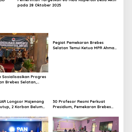
pada 28 Oktober 2025
Pegiat Pemekaran Brebes
Selatan Temui Ketua MPR Ahmad
Muzani, Minta Dukungan Urus
Berkas ke Provinsi
m Sosialisasikan Progres
n Brebes Selatan,
ukan Pansus DPRD
adi Tahap Berikutnya
SAR Longsor Majenang
30 Profesor Resmi Perkuat
tutup, 2 Korban Belum
Presidium, Pemekaran Brebes
n hingga Hari ke-10
Selatan Semakin Tak Terbendung