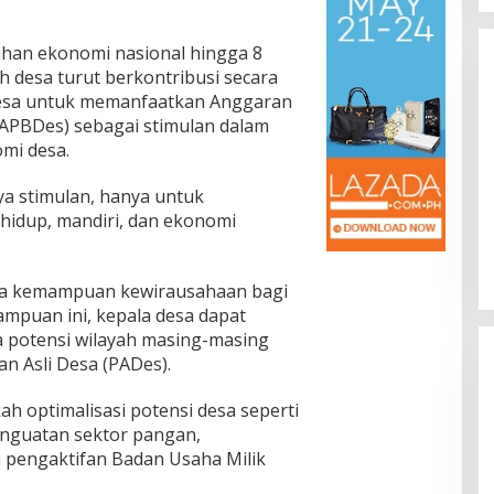
uhan ekonomi nasional hingga 8
uh desa turut berkontribusi secara
desa untuk memanfaatkan Anggaran
APBDes) sebagai stimulan dalam
mi desa.
ang dan Minim
Presidium Sosialisasikan Progres
ya stimulan, hanya untuk
umiayu–
Pemekaran Brebes Selatan,
hidup, mandiri, dan ekonomi
lan Korban,
Pembentukan Pansus DPRD
i, Hukum & Kriminal, Info
In Berita, Daerah, Ekonomi, Info Desa, Nasional,
olitik,
Politik, Sosial, Trending
|
04/07/2026
ohon di
Jateng Jadi Tahap Berikutnya
ya kemampuan kewirausahaan bagi
mpuan ini, kepala desa dapat
a potensi wilayah masing-masing
 Asli Desa (PADes).
 optimalisasi potensi desa seperti
nguatan sektor pangan,
engaktifan Badan Usaha Milik