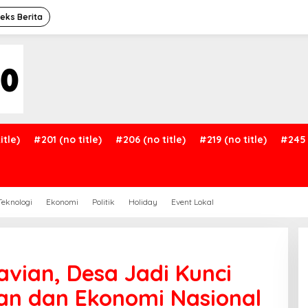
deks Berita
itle)
#201 (no title)
#206 (no title)
#219 (no title)
#245 
Teknologi
Ekonomi
Politik
Holiday
Event Lokal
avian, Desa Jadi Kunci
n dan Ekonomi Nasional