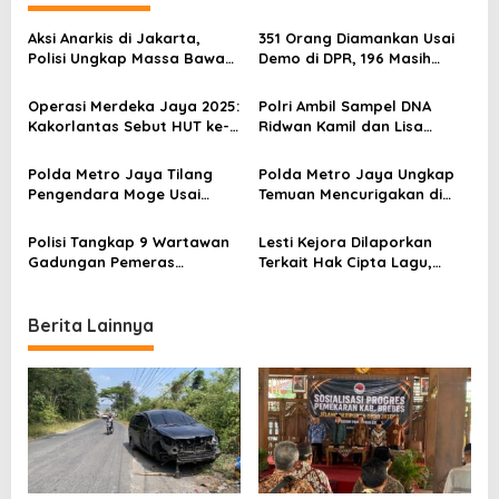
a
Aksi Anarkis di Jakarta,
351 Orang Diamankan Usai
v
Polisi Ungkap Massa Bawa
Demo di DPR, 196 Masih
Molotov dan Petasan
Pelajar
i
Operasi Merdeka Jaya 2025:
Polri Ambil Sampel DNA
g
Kakorlantas Sebut HUT ke-
Ridwan Kamil dan Lisa
a
80 RI di Jakarta Aman dan
Mariana, Ini Tujuannya
Terkendali
t
Polda Metro Jaya Tilang
Polda Metro Jaya Ungkap
Pengendara Moge Usai
Temuan Mencurigakan di
i
Langgar Jalur Khusus
Kasus Diplomat Muda Tewas
Busway
o
Polisi Tangkap 9 Wartawan
Lesti Kejora Dilaporkan
Gadungan Pemeras
Terkait Hak Cipta Lagu,
n
Pengunjung Hotel di Ciputat
Polisi Periksa Tiga Saksi
Berita Lainnya