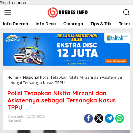
Skip to content
Info Daerah
Info Desa
Olahraga
Tips & Trik
Teknol
Home
/
Nasional
Polisi Tetapkan Nikita Mirzani dan Asistennya
sebagai Tersangka Kasus TPPU
Polisi Tetapkan Nikita Mirzani dan
Asistennya sebagai Tersangka Kasus
TPPU
Brebesinfo
23/02/2025
Nasional