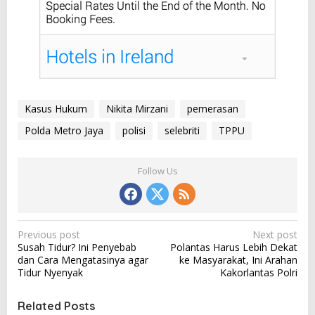
Kasus Hukum
Nikita Mirzani
pemerasan
Polda Metro Jaya
polisi
selebriti
TPPU
Follow Us
P
Previous post
Next post
Susah Tidur? Ini Penyebab
Polantas Harus Lebih Dekat
o
dan Cara Mengatasinya agar
ke Masyarakat, Ini Arahan
s
Tidur Nyenyak
Kakorlantas Polri
t
Related Posts
n