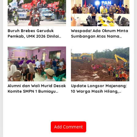
Buruh Brebes Geruduk
Waspada! Ada Oknum Minta
Pemkab, UMK 2026 Dinilai
Sumbangan Atas Nama
Terlalu Rendah
Pemekaran Brebes Selatan
Alumni dan Wali Murid Desak
Update Longsor Majenang:
Komite SMPN 1 Bumiayu
10 Warga Masih Hilang,
Mundur, DPRD Brebes Turun
Operasi SAR Hari Kelima
Tangan
Gunakan 5 Metode
Pencarian
Add Comment