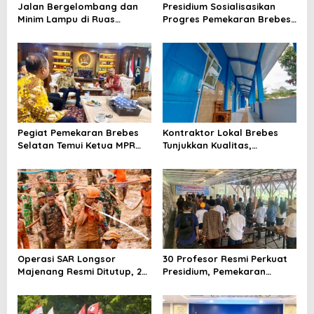
Jalan Bergelombang dan
Presidium Sosialisasikan
Minim Lampu di Ruas
Progres Pemekaran Brebes
Bumiayu–Bantarkawung
Selatan, Pembentukan
Telan Korban, Innova
Pansus DPRD Jateng Jadi
Hantam Pohon di
Tahap Berikutnya
Bantarkawung
Pegiat Pemekaran Brebes
Kontraktor Lokal Brebes
Selatan Temui Ketua MPR
Tunjukkan Kualitas,
Ahmad Muzani, Minta
Rehabilitasi Rp 2 Miliar SLB
Dukungan Urus Berkas ke
Negeri Brebes Rampung
Provinsi
Operasi SAR Longsor
30 Profesor Resmi Perkuat
Majenang Resmi Ditutup, 2
Presidium, Pemekaran
Korban Belum Ditemukan
Brebes Selatan Semakin Tak
hingga Hari ke-10
Terbendung