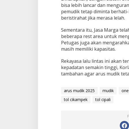
u
bisa lebih lancar dan mengura
t
pemudik tetap diminta berhati-
i
beristirahat jika merasa lelah.
A
t
u
Sementara itu, Jasa Marga tela
r
beberapa rest area untuk meng
a
Petugas juga akan mengarahka
n
masih memiliki kapasitas.
Rekayasa lalu lintas ini akan te
kepadatan semakin tinggi, Korl
tambahan agar arus mudik tetap
arus mudik 2025
mudik
one
tol cikampek
tol cipali