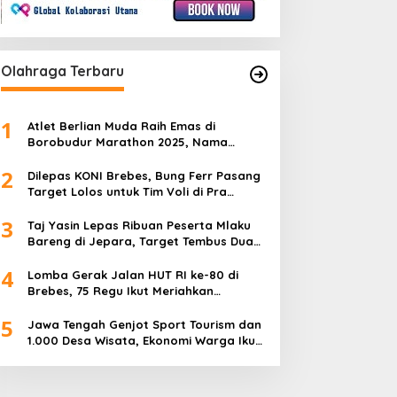
Olahraga Terbaru
1
Atlet Berlian Muda Raih Emas di
Borobudur Marathon 2025, Nama
Khofifah Harumkan Brebes–Tegal!
2
Dilepas KONI Brebes, Bung Ferr Pasang
Target Lolos untuk Tim Voli di Pra
Kualifikasi Porprov Jateng 2026
3
Taj Yasin Lepas Ribuan Peserta Mlaku
Bareng di Jepara, Target Tembus Dua
Kali Lipat
4
Lomba Gerak Jalan HUT RI ke-80 di
Brebes, 75 Regu Ikut Meriahkan
Semangat Kemerdekaan
5
Jawa Tengah Genjot Sport Tourism dan
1.000 Desa Wisata, Ekonomi Warga Ikut
Terangkat