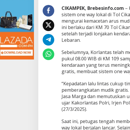
l
d
CIKAMPEK, Brebesinfo.com
– 
i
sistem one way lokal di Tol Ci
T
mengurai kemacetan arus mudik
o
ini berlaku dari KM 70 Tol Cik
l
setelah terjadi lonjakan kenda
C
i
Lebaran.
k
a
Sebelumnya, Korlantas telah m
m
pukul 08.00 WIB di KM 109 samp
p
kendaraan yang terus meningk
e
k
gratis, membuat sistem one way
-
C
“Kepadatan lalu lintas cukup ti
i
pemberangkatan mudik gratis.
p
Jasa Marga dan memutuskan un
a
l
ujar Kakorlantas Polri, Irjen 
i
(27/3/2025).
D
i
Saat ini, petugas tengah memb
b
way lokal berjalan lancar. Sel
e