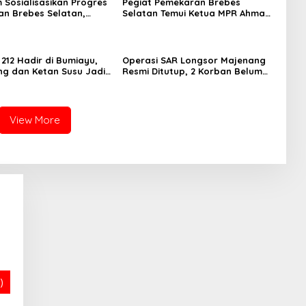
m Sosialisasikan Progres
Pegiat Pemekaran Brebes
n Brebes Selatan,
Selatan Temui Ketua MPR Ahmad
ukan Pansus DPRD
Muzani, Minta Dukungan Urus
adi Tahap Berikutnya
Berkas ke Provinsi
 212 Hadir di Bumiayu,
Operasi SAR Longsor Majenang
ng dan Ketan Susu Jadi
Resmi Ditutup, 2 Korban Belum
Ditemukan hingga Hari ke-10
View More
)