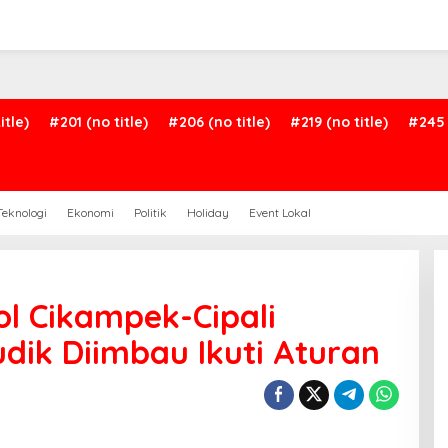
itle)
#201 (no title)
#206 (no title)
#219 (no title)
#245 
Teknologi
Ekonomi
Politik
Holiday
Event Lokal
ol Cikampek-Cipali
dik Diimbau Ikuti Aturan