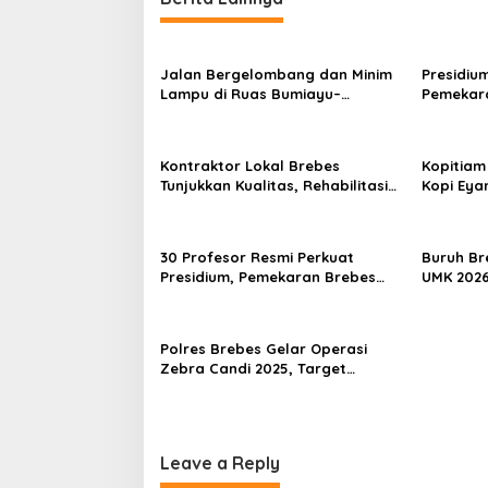
Jalan Bergelombang dan Minim
Presidiu
Lampu di Ruas Bumiayu–
Pemekara
Bantarkawung Telan Korban,
Pembent
Innova Hantam Pohon di
Jateng J
Bantarkawung
Kontraktor Lokal Brebes
Kopitiam
Tunjukkan Kualitas, Rehabilitasi
Kopi Eya
Rp 2 Miliar SLB Negeri Brebes
Andalan
Rampung
30 Profesor Resmi Perkuat
Buruh Br
Presidium, Pemekaran Brebes
UMK 2026 
Selatan Semakin Tak Terbendung
Polres Brebes Gelar Operasi
Zebra Candi 2025, Target
Turunkan Kecelakaan dan
Pelanggaran Lalu Lintas
Leave a Reply