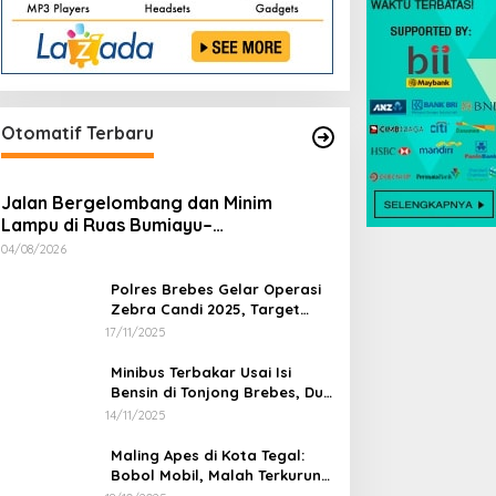
Otomatif Terbaru
Jalan Bergelombang dan Minim
Lampu di Ruas Bumiayu–
Bantarkawung Telan Korban, Innova
04/08/2026
Hantam Pohon di Bantarkawung
Polres Brebes Gelar Operasi
Zebra Candi 2025, Target
Turunkan Kecelakaan dan
17/11/2025
Pelanggaran Lalu Lintas
Minibus Terbakar Usai Isi
Bensin di Tonjong Brebes, Dua
Penumpang Luka Bakar
14/11/2025
Maling Apes di Kota Tegal:
Bobol Mobil, Malah Terkurung
Sendiri di Dalamnya