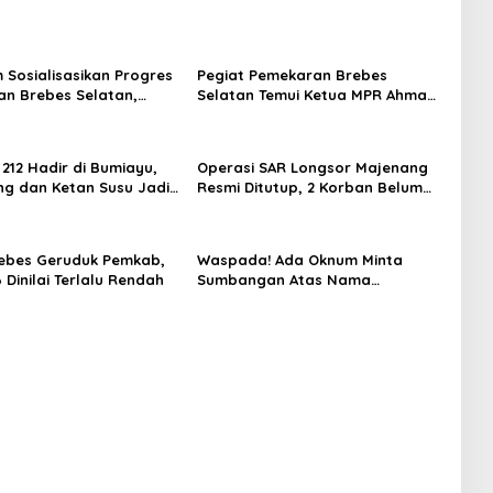
m Sosialisasikan Progres
Pegiat Pemekaran Brebes
n Brebes Selatan,
Selatan Temui Ketua MPR Ahmad
ukan Pansus DPRD
Muzani, Minta Dukungan Urus
adi Tahap Berikutnya
Berkas ke Provinsi
 212 Hadir di Bumiayu,
Operasi SAR Longsor Majenang
ng dan Ketan Susu Jadi
Resmi Ditutup, 2 Korban Belum
Ditemukan hingga Hari ke-10
ebes Geruduk Pemkab,
Waspada! Ada Oknum Minta
Dinilai Terlalu Rendah
Sumbangan Atas Nama
Pemekaran Brebes Selatan