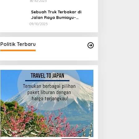
18/10/2025
Sebuah Truk Terbakar di
Jalan Raya Bumiayu–
Bantarkawung, Diduga Akibat
09/10/2025
Gangguan Kelistrikan
Politik Terbaru