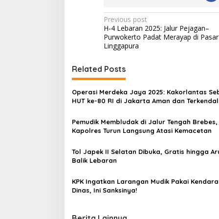
P
Previous post
H-4 Lebaran 2025: Jalur Pejagan–
o
Purwokerto Padat Merayap di Pasar
s
Linggapura
t
Related Posts
n
a
Operasi Merdeka Jaya 2025: Kakorlantas Se
v
HUT ke-80 RI di Jakarta Aman dan Terkendal
i
Pemudik Membludak di Jalur Tengah Brebes,
g
Kapolres Turun Langsung Atasi Kemacetan
a
Tol Japek II Selatan Dibuka, Gratis hingga Ar
t
Balik Lebaran
i
KPK Ingatkan Larangan Mudik Pakai Kendar
o
Dinas, Ini Sanksinya!
n
Berita Lainnya