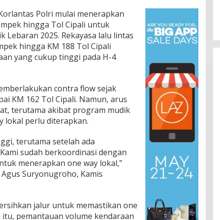
Korlantas Polri mulai menerapkan
kampek hingga Tol Cipali untuk
 Lebaran 2025. Rekayasa lalu lintas
ampek hingga KM 188 Tol Cipali
raan yang cukup tinggi pada H-4
emberlakukan contra flow sejak
ai KM 162 Tol Cipali. Namun, arus
at, terutama akibat program mudik
 lokal perlu diterapkan.
nggi, terutama setelah ada
 Kami sudah berkoordinasi dengan
tuk menerapkan one way lokal,”
Pol Agus Suryonugroho, Kamis
ersihkan jalur untuk memastikan one
ain itu, pemantauan volume kendaraan