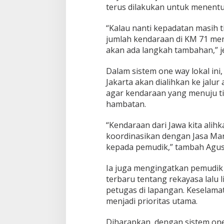
r
terus dilakukan untuk menentu
l
a
“Kalau nanti kepadatan masih ti
k
jumlah kendaraan di KM 71 men
u
akan ada langkah tambahan,” j
k
a
n
Dalam sistem one way lokal ini
,
Jakarta akan dialihkan ke jalur 
P
agar kendaraan yang menuju ti
e
hambatan.
m
u
d
“Kendaraan dari Jawa kita alihka
i
koordinasikan dengan Jasa Marg
k
kepada pemudik,” tambah Agus
D
i
i
Ia juga mengingatkan pemudik 
m
terbaru tentang rekayasa lalu 
b
petugas di lapangan. Keselam
a
menjadi prioritas utama.
u
I
k
Diharapkan, dengan sistem one 