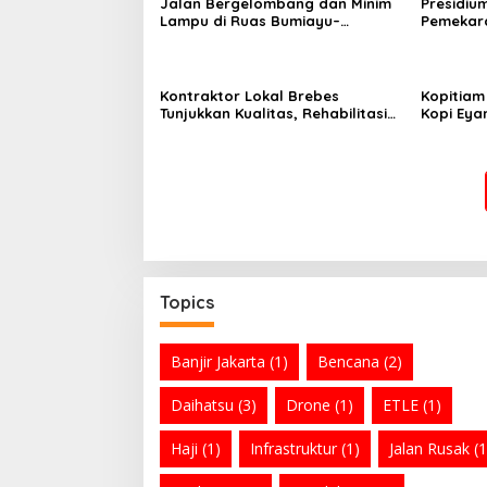
Jalan Bergelombang dan Minim
Presidiu
Lampu di Ruas Bumiayu–
Pemekara
Bantarkawung Telan Korban,
Pembent
Innova Hantam Pohon di
Jateng J
Bantarkawung
Kontraktor Lokal Brebes
Kopitiam
Tunjukkan Kualitas, Rehabilitasi
Kopi Eya
Rp 2 Miliar SLB Negeri Brebes
Andalan
Rampung
Topics
Banjir Jakarta
(1)
Bencana
(2)
Daihatsu
(3)
Drone
(1)
ETLE
(1)
Haji
(1)
Infrastruktur
(1)
Jalan Rusak
(1