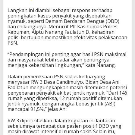
Langkah ini diambil sebagai respons terhadap
peningkatan kasus penyakit yang disebabkan
nyamuk, seperti Demam Berdarah Dengue (DBD)
dan chikungunya. Menurut Plt Kasihumas Polres
Kebumen, Aiptu Nanang Faulatun D, kehadiran
polisi bertujuan memastikan efektivitas pelaksanaan
PSN.
“Pendampingan ini penting agar hasil PSN maksimal
dan masyarakat lebih sadar akan pentingnya
menjaga kebersihan lingkungan,” kata Nanang.
Dalam pemeriksaan PSN siklus kedua yang
menyasar RW 3 Desa Candimulyo, Bidan Desa Ani
Fadilatun mengungkapkan masih ditemukan potensi
penyebaran penyakit akibat jentik nyamuk. “Dari 146
rumah yang diperiksa, 12 rumah positif ditemukan
jentik nyamuk, dengan angka bebas jentik (ABJ)
mencapai 91,5%,” jelas Ani.
RW 3 diprioritaskan dalam kegiatan ini lantaran
sebelumnya terdapat dua pasien positif DBD yang
masih dirawat intensif di rumah sakit. Selain itu,