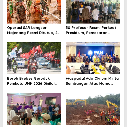
Operasi SAR Longsor
30 Profesor Resmi Perkuat
Majenang Resmi Ditutup, 2
Presidium, Pemekaran
Korban Belum Ditemukan
Brebes Selatan Semakin Tak
hingga Hari ke-10
Terbendung
Buruh Brebes Geruduk
Waspada! Ada Oknum Minta
Pemkab, UMK 2026 Dinilai
Sumbangan Atas Nama
Terlalu Rendah
Pemekaran Brebes Selatan