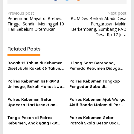
P
Previous post
Next post
Penemuan Mayat di Brebes:
BUMDes Berkah Abadi Desa
o
Tinggal Sendiri, Meninggal 10
Pengarasan Makin
s
Hari Sebelum Ditemukan
Berkembang, Sumbang PAD
Desa Rp 17 Juta
t
n
Related Posts
a
v
Bocah 12 Tahun di Kebumen
Hilang Saat Berenang,
Disetubuhi Kakek 66 Tahun,
Pemuda Kebumen Diduga
i
Dua Rekannya Ikut Cabuli
Terseret Ombak di Pantai
g
Korban!
Ambal
Polres Kebumen Isi PKKMB
Polres Kebumen Tangkap
a
Unimugo, Bekali Mahasiswa
Pengedar Sabu di
Baru Soal Narkoba dan Anti
Gombong, Barang Bukti
t
Kekerasan
Diamankan
Polres Kebumen Gelar
Polres Kebumen Ajak Warga
i
Upacara Hari Kesaktian
Aktif Ronda Malam di Pos
Pancasila, Wakapolres
Kamling untuk Cegah
o
Ingatkan Makna Persatuan
Kejahatan
Tangis Pecah di Polres
Polres Kebumen Gelar
n
Kebumen, Anak yang Ikut
Patroli Skala Besar Usai
Demo Ricuh DPRD Pulang
Unjuk Rasa Ricuh, Warga
Menangis ke Pelukan Orang
Diminta Tetap Tenang