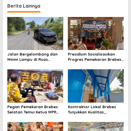
Tua
Berita Lainnya
Jalan Bergelombang dan
Presidium Sosialisasikan
Minim Lampu di Ruas
Progres Pemekaran Brebes
Bumiayu–Bantarkawung
Selatan, Pembentukan
Telan Korban, Innova
Pansus DPRD Jateng Jadi
Hantam Pohon di
Tahap Berikutnya
Bantarkawung
Pegiat Pemekaran Brebes
Kontraktor Lokal Brebes
Selatan Temui Ketua MPR
Tunjukkan Kualitas,
Ahmad Muzani, Minta
Rehabilitasi Rp 2 Miliar SLB
Dukungan Urus Berkas ke
Negeri Brebes Rampung
Provinsi