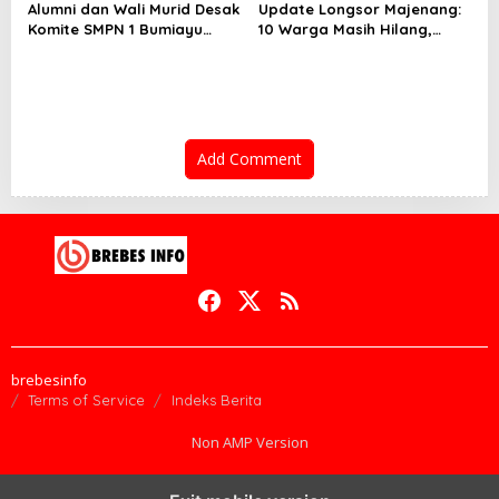
Alumni dan Wali Murid Desak
Update Longsor Majenang:
Komite SMPN 1 Bumiayu
10 Warga Masih Hilang,
Mundur, DPRD Brebes Turun
Operasi SAR Hari Kelima
Tangan
Gunakan 5 Metode
Pencarian
Add Comment
brebesinfo
Terms of Service
Indeks Berita
Non AMP Version