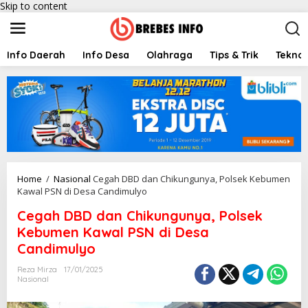
Skip to content
Info Daerah
Info Desa
Olahraga
Tips & Trik
Teknol
Home
/
Nasional
Cegah DBD dan Chikungunya, Polsek Kebumen
Kawal PSN di Desa Candimulyo
Cegah DBD dan Chikungunya, Polsek
Kebumen Kawal PSN di Desa
Candimulyo
Reza Mirza
17/01/2025
Nasional