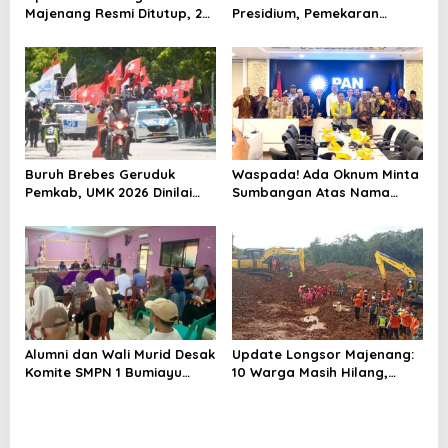
Majenang Resmi Ditutup, 2
Presidium, Pemekaran
Korban Belum Ditemukan
Brebes Selatan Semakin Tak
hingga Hari ke-10
Terbendung
Buruh Brebes Geruduk
Waspada! Ada Oknum Minta
Pemkab, UMK 2026 Dinilai
Sumbangan Atas Nama
Terlalu Rendah
Pemekaran Brebes Selatan
Alumni dan Wali Murid Desak
Update Longsor Majenang:
Komite SMPN 1 Bumiayu
10 Warga Masih Hilang,
Mundur, DPRD Brebes Turun
Operasi SAR Hari Kelima
Tangan
Gunakan 5 Metode
Pencarian