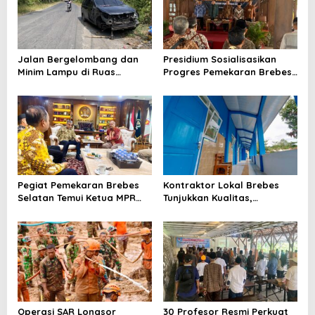
Jalan Bergelombang dan
Presidium Sosialisasikan
Minim Lampu di Ruas
Progres Pemekaran Brebes
Bumiayu–Bantarkawung
Selatan, Pembentukan
Telan Korban, Innova
Pansus DPRD Jateng Jadi
Hantam Pohon di
Tahap Berikutnya
Bantarkawung
Pegiat Pemekaran Brebes
Kontraktor Lokal Brebes
Selatan Temui Ketua MPR
Tunjukkan Kualitas,
Ahmad Muzani, Minta
Rehabilitasi Rp 2 Miliar SLB
Dukungan Urus Berkas ke
Negeri Brebes Rampung
Provinsi
Operasi SAR Longsor
30 Profesor Resmi Perkuat