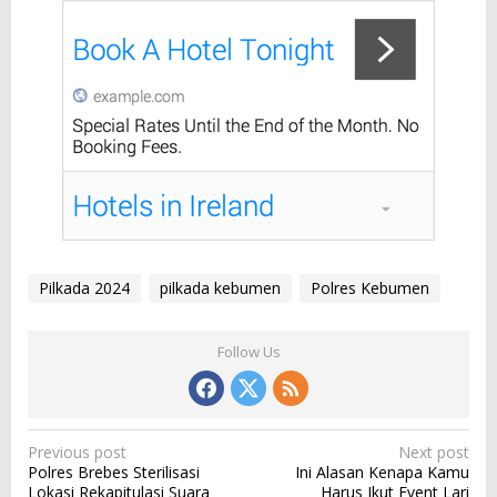
Pilkada 2024
pilkada kebumen
Polres Kebumen
Follow Us
P
Previous post
Next post
Polres Brebes Sterilisasi
Ini Alasan Kenapa Kamu
o
Lokasi Rekapitulasi Suara
Harus Ikut Event Lari