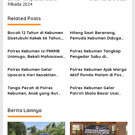
s
Pilkada 2024
t
Related Posts
n
a
Bocah 12 Tahun di Kebumen
Hilang Saat Berenang,
v
Disetubuhi Kakek 66 Tahun,
Pemuda Kebumen Diduga
Dua Rekannya Ikut Cabuli
Terseret Ombak di Pantai
i
Korban!
Ambal
Polres Kebumen Isi PKKMB
Polres Kebumen Tangkap
g
Unimugo, Bekali Mahasiswa
Pengedar Sabu di
a
Baru Soal Narkoba dan Anti
Gombong, Barang Bukti
Kekerasan
Diamankan
t
Polres Kebumen Gelar
Polres Kebumen Ajak Warga
Upacara Hari Kesaktian
Aktif Ronda Malam di Pos
i
Pancasila, Wakapolres
Kamling untuk Cegah
Ingatkan Makna Persatuan
Kejahatan
o
Tangis Pecah di Polres
Polres Kebumen Gelar
Kebumen, Anak yang Ikut
Patroli Skala Besar Usai
n
Demo Ricuh DPRD Pulang
Unjuk Rasa Ricuh, Warga
Menangis ke Pelukan Orang
Diminta Tetap Tenang
Tua
Berita Lainnya