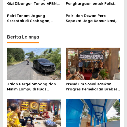
i
Gizi Dibangun Tanpa APBN,
Penghargaan untuk Polisi
Perputaran Uang Capai
Teladan di Desa, Terinspirasi
o
Rp28 Triliun
Hoegeng Awards
Polri Tanam Jagung
Polri dan Dewan Pers
n
Serentak di Grobogan,
Sepakat Jaga Komunikasi,
Targetkan 1 Juta Hektare
Hindari Salah Paham
Dukung Swasembada
dengan Wartawan
Pangan
Berita Lainnya
Jalan Bergelombang dan
Presidium Sosialisasikan
Minim Lampu di Ruas
Progres Pemekaran Brebes
Bumiayu–Bantarkawung
Selatan, Pembentukan
Telan Korban, Innova
Pansus DPRD Jateng Jadi
Hantam Pohon di
Tahap Berikutnya
Bantarkawung