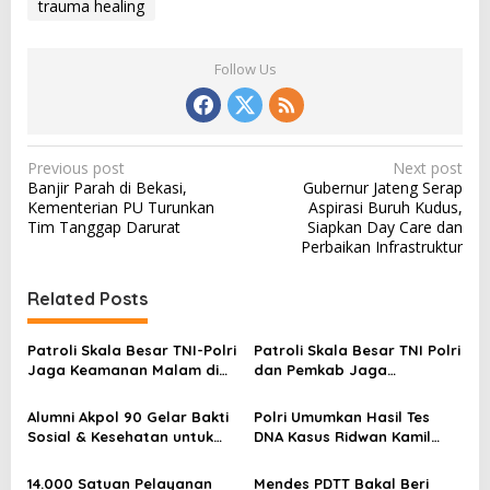
trauma healing
Follow Us
P
Previous post
Next post
Banjir Parah di Bekasi,
Gubernur Jateng Serap
o
Kementerian PU Turunkan
Aspirasi Buruh Kudus,
s
Tim Tanggap Darurat
Siapkan Day Care dan
Perbaikan Infrastruktur
t
n
Related Posts
a
v
Patroli Skala Besar TNI-Polri
Patroli Skala Besar TNI Polri
Jaga Keamanan Malam di
dan Pemkab Jaga
i
Brebes
Kondusifitas Brebes
g
Alumni Akpol 90 Gelar Bakti
Polri Umumkan Hasil Tes
a
Sosial & Kesehatan untuk
DNA Kasus Ridwan Kamil
Warga Terdampak Rob di
dan LM, Ini Faktanya
t
Demak
14.000 Satuan Pelayanan
Mendes PDTT Bakal Beri