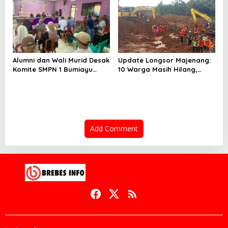
Alumni dan Wali Murid Desak
Update Longsor Majenang:
Komite SMPN 1 Bumiayu
10 Warga Masih Hilang,
Mundur, DPRD Brebes Turun
Operasi SAR Hari Kelima
Tangan
Gunakan 5 Metode
Pencarian
Add Comment