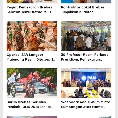
Pegiat Pemekaran Brebes
Kontraktor Lokal Brebes
Selatan Temui Ketua MPR
Tunjukkan Kualitas,
Ahmad Muzani, Minta
Rehabilitasi Rp 2 Miliar SLB
Dukungan Urus Berkas ke
Negeri Brebes Rampung
Provinsi
Operasi SAR Longsor
30 Profesor Resmi Perkuat
Majenang Resmi Ditutup, 2
Presidium, Pemekaran
Korban Belum Ditemukan
Brebes Selatan Semakin Tak
hingga Hari ke-10
Terbendung
Buruh Brebes Geruduk
Waspada! Ada Oknum Minta
Pemkab, UMK 2026 Dinilai
Sumbangan Atas Nama
Terlalu Rendah
Pemekaran Brebes Selatan