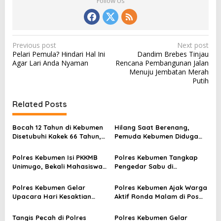
Follow Us
P
Previous post
Next post
Pelari Pemula? Hindari Hal Ini
Dandim Brebes Tinjau
o
Agar Lari Anda Nyaman
Rencana Pembangunan Jalan
s
Menuju Jembatan Merah
Putih
t
n
Related Posts
a
v
Bocah 12 Tahun di Kebumen
Hilang Saat Berenang,
Disetubuhi Kakek 66 Tahun,
Pemuda Kebumen Diduga
i
Dua Rekannya Ikut Cabuli
Terseret Ombak di Pantai
g
Korban!
Ambal
Polres Kebumen Isi PKKMB
Polres Kebumen Tangkap
a
Unimugo, Bekali Mahasiswa
Pengedar Sabu di
Baru Soal Narkoba dan Anti
Gombong, Barang Bukti
t
Kekerasan
Diamankan
Polres Kebumen Gelar
Polres Kebumen Ajak Warga
i
Upacara Hari Kesaktian
Aktif Ronda Malam di Pos
Pancasila, Wakapolres
Kamling untuk Cegah
o
Ingatkan Makna Persatuan
Kejahatan
Tangis Pecah di Polres
Polres Kebumen Gelar