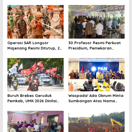
Ahmad Muzani, Minta
Rehabilitasi Rp 2 Miliar SLB
Dukungan Urus Berkas ke
Negeri Brebes Rampung
Provinsi
Operasi SAR Longsor
30 Profesor Resmi Perkuat
Majenang Resmi Ditutup, 2
Presidium, Pemekaran
Korban Belum Ditemukan
Brebes Selatan Semakin Tak
hingga Hari ke-10
Terbendung
Buruh Brebes Geruduk
Waspada! Ada Oknum Minta
Pemkab, UMK 2026 Dinilai
Sumbangan Atas Nama
Terlalu Rendah
Pemekaran Brebes Selatan