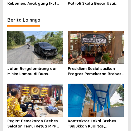
n
Kebumen, Anak yang Ikut
Patroli Skala Besar Usai
Demo Ricuh DPRD Pulang
Unjuk Rasa Ricuh, Warga
Menangis ke Pelukan Orang
Diminta Tetap Tenang
Tua
Berita Lainnya
Jalan Bergelombang dan
Presidium Sosialisasikan
Minim Lampu di Ruas
Progres Pemekaran Brebes
Bumiayu–Bantarkawung
Selatan, Pembentukan
Telan Korban, Innova
Pansus DPRD Jateng Jadi
Hantam Pohon di
Tahap Berikutnya
Bantarkawung
Pegiat Pemekaran Brebes
Kontraktor Lokal Brebes
Selatan Temui Ketua MPR
Tunjukkan Kualitas,