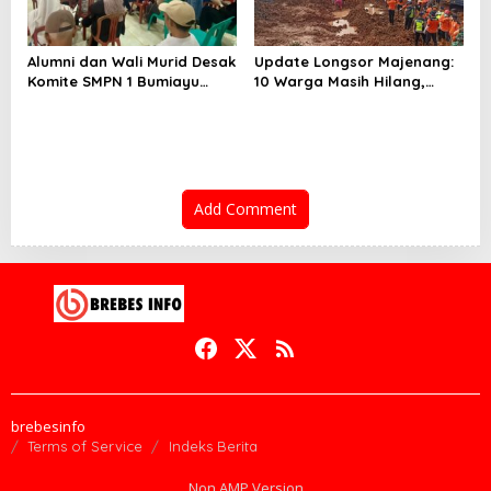
Alumni dan Wali Murid Desak
Update Longsor Majenang:
Komite SMPN 1 Bumiayu
10 Warga Masih Hilang,
Mundur, DPRD Brebes Turun
Operasi SAR Hari Kelima
Tangan
Gunakan 5 Metode
Pencarian
Add Comment
brebesinfo
Terms of Service
Indeks Berita
Non AMP Version