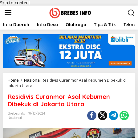
Skip to content
Info Daerah
Info Desa
Olahraga
Tips & Trik
Teknol
Home
/
Nasional
Residivis Curanmor Asal Kebumen Dibekuk di
Jakarta Utara
Residivis Curanmor Asal Kebumen
Dibekuk di Jakarta Utara
Brebesinfo
18/12/2024
Nasional