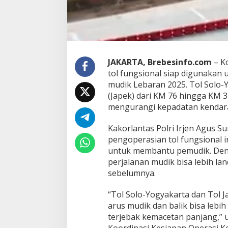
e
r
a
s
i
S
JAKARTA, Brebesinfo.com
– Ko
a
tol fungsional siap digunakan
a
t
mudik Lebaran 2025. Tol Solo-
M
(Japek) dari KM 76 hingga KM 
u
mengurangi kepadatan kendar
d
i
Kakorlantas Polri Irjen Agus 
k
,
pengoperasian tol fungsional 
I
untuk membantu pemudik. Deng
n
perjalanan mudik bisa lebih la
i
sebelumnya.
R
e
n
“Tol Solo-Yogyakarta dan Tol J
c
arus mudik dan balik bisa lebih
a
terjebak kemacetan panjang,” u
n