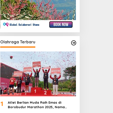
Olahraga Terbaru
1
Atlet Berlian Muda Raih Emas di
Borobudur Marathon 2025, Nama
Khofifah Harumkan Brebes–Tegal!