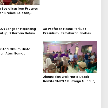
m Sosialisasikan Progres
n Brebes Selatan,
ukan Pansus DPRD
adi Tahap Berikutnya
SAR Longsor Majenang
30 Profesor Resmi Perkuat
tutup, 2 Korban Belum
Presidium, Pemekaran Brebes
n hingga Hari ke-10
Selatan Semakin Tak Terbendung
! Ada Oknum Minta
an Atas Nama
n Brebes Selatan
Alumni dan Wali Murid Desak
Komite SMPN 1 Bumiayu Mundur,
DPRD Brebes Turun Tangan