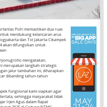
rlantas Polri memastikan dua ruas
 untuk mendukung kelancaran arus
Yogyakarta dan Tol Jakarta-Cikampek
34 akan difungsikan untuk
aan.
Suryonugroho mengatakan,
ini merupakan langkah strategis
an jalur tambahan ini, diharapkan
ncar dibanding tahun-tahun
apek fungsional kami siapkan agar
 tertata, sehingga masyarakat tidak
jar Irjen Agus dalam Rapat
Pegiat Pemekaran Brebes Selatan