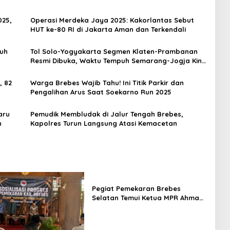
025,
Operasi Merdeka Jaya 2025: Kakorlantas Sebut
HUT ke-80 RI di Jakarta Aman dan Terkendali
ruh
Tol Solo-Yogyakarta Segmen Klaten-Prambanan
Resmi Dibuka, Waktu Tempuh Semarang-Jogja Kini
di Bawah 2 Jam
, 82
Warga Brebes Wajib Tahu! Ini Titik Parkir dan
Pengalihan Arus Saat Soekarno Run 2025
aru
Pemudik Membludak di Jalur Tengah Brebes,
n
Kapolres Turun Langsung Atasi Kemacetan
Pegiat Pemekaran Brebes
Selatan Temui Ketua MPR Ahmad
Muzani, Minta Dukungan Urus
Berkas ke Provinsi