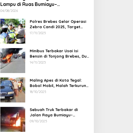
Lampu di Ruas Bumiayu–
Bantarkawung Telan Korban, Innova
04/08/2026
Hantam Pohon di Bantarkawung
Polres Brebes Gelar Operasi
Zebra Candi 2025, Target
Turunkan Kecelakaan dan
17/11/2025
Pelanggaran Lalu Lintas
Minibus Terbakar Usai Isi
Bensin di Tonjong Brebes, Dua
Penumpang Luka Bakar
14/11/2025
Maling Apes di Kota Tegal:
Bobol Mobil, Malah Terkurung
Sendiri di Dalamnya
18/10/2025
Sebuah Truk Terbakar di
Jalan Raya Bumiayu–
Bantarkawung, Diduga Akibat
09/10/2025
Gangguan Kelistrikan
30 Profesor Resmi Perkuat
Waspada! Ada O