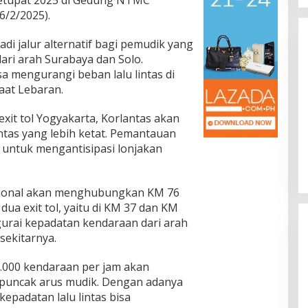
Ketupat 2025 di Gedung NTMC
Temui Ketua MPR Ahmad Muzani,
(6/2/2025).
Minta Dukungan Urus Berkas ke
In Berita, Nasional, Pendidikan, Politik, Sosial,
Trending
|
21/01/2026
Provinsi
di jalur alternatif bagi pemudik yang
ari arah Surabaya dan Solo.
sa mengurangi beban lalu lintas di
saat Lebaran.
sasikan Progres
xit tol Yogyakarta, Korlantas akan
s Selatan,
tas yang lebih ketat. Pemantauan
nsus DPRD
, Info Desa, Nasional,
n untuk mengantisipasi lonjakan
04/07/2026
p Berikutnya
gsional akan menghubungkan KM 76
 dua exit tol, yaitu di KM 37 dan KM
urai kepadatan kendaraan dari arah
sekitarnya.
.000 kendaraan per jam akan
at puncak arus mudik. Dengan adanya
kepadatan lalu lintas bisa