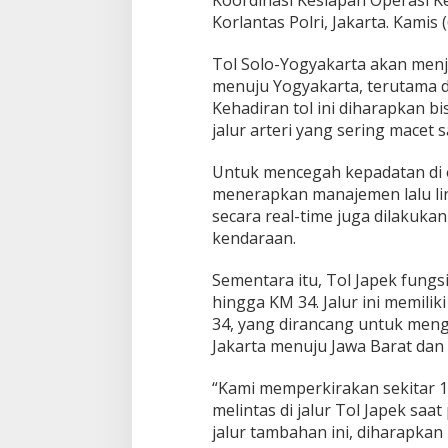
Koordinasi Kesiapan Operasi 
a
K
Korlantas Polri, Jakarta. Kamis 
o
r
Tol Solo-Yogyakarta akan menja
l
menuju Yogyakarta, terutama d
a
Kehadiran tol ini diharapkan bi
n
t
jalur arteri yang sering macet 
a
s
Jalan Bergelombang dan Minim
Presidium Sosiali
Untuk mencegah kepadatan di e
Lampu di Ruas Bumiayu–
Pemekaran Brebe
menerapkan manajemen lalu lin
Bantarkawung Telan Korban,
Pembentukan Pa
In Berita, Daerah, Ekonomi, Hukum & Kriminal, Info
In Berita, Daerah, Ekonomi
secara real-time juga dilakuka
Desa, Nasional, Otomatif, Politik,
Politik, Sosial, Trending
|
Innova Hantam Pohon di
Jateng Jadi Taha
kendaraan.
Sosial
|
04/08/2026
Bantarkawung
Sementara itu, Tol Japek fun
hingga KM 34. Jalur ini memiliki
34, yang dirancang untuk meng
Jakarta menuju Jawa Barat dan 
“Kami memperkirakan sekitar 1
melintas di jalur Tol Japek sa
jalur tambahan ini, diharapkan 