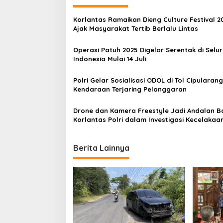
n
a
Korlantas Ramaikan Dieng Culture Festival 2
v
Ajak Masyarakat Tertib Berlalu Lintas
i
Operasi Patuh 2025 Digelar Serentak di Selu
g
Indonesia Mulai 14 Juli
a
Polri Gelar Sosialisasi ODOL di Tol Cipularang
t
Kendaraan Terjaring Pelanggaran
i
Drone dan Kamera Freestyle Jadi Andalan B
o
Korlantas Polri dalam Investigasi Kecelakaa
n
Berita Lainnya