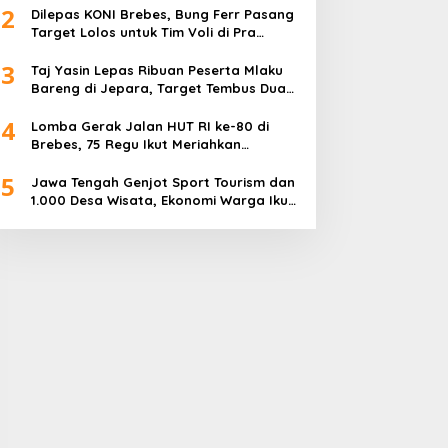
2
Dilepas KONI Brebes, Bung Ferr Pasang
Target Lolos untuk Tim Voli di Pra
Kualifikasi Porprov Jateng 2026
3
Taj Yasin Lepas Ribuan Peserta Mlaku
Bareng di Jepara, Target Tembus Dua
Kali Lipat
4
Lomba Gerak Jalan HUT RI ke-80 di
Brebes, 75 Regu Ikut Meriahkan
Semangat Kemerdekaan
5
Jawa Tengah Genjot Sport Tourism dan
1.000 Desa Wisata, Ekonomi Warga Ikut
Terangkat