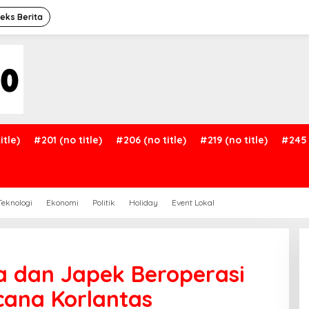
deks Berita
itle)
#201 (no title)
#206 (no title)
#219 (no title)
#245 
Teknologi
Ekonomi
Politik
Holiday
Event Lokal
a dan Japek Beroperasi
cana Korlantas