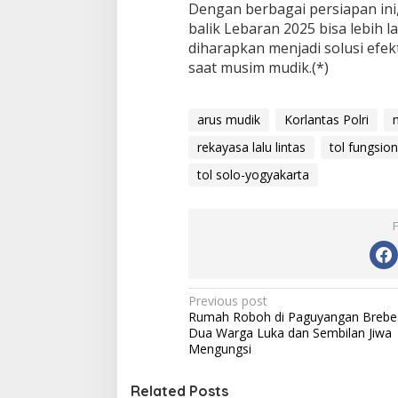
Dengan berbagai persiapan ini
balik Lebaran 2025 bisa lebih l
diharapkan menjadi solusi efe
saat musim mudik.(*)
arus mudik
Korlantas Polri
rekayasa lalu lintas
tol fungsion
tol solo-yogyakarta
P
Previous post
Rumah Roboh di Paguyangan Brebe
o
Dua Warga Luka dan Sembilan Jiwa
s
Mengungsi
t
Related Posts