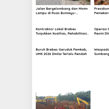
Jalan Bergelombang dan Minim
Presidiu
Lampu di Ruas Bumiayu–
Pemekara
Bantarkawung Telan Korban,
Pembent
Innova Hantam Pohon di
Jateng J
Bantarkawung
Kontraktor Lokal Brebes
Operasi 
Tunjukkan Kualitas, Rehabilitasi
Resmi Di
Rp 2 Miliar SLB Negeri Brebes
Ditemuka
Rampung
Buruh Brebes Geruduk Pemkab,
Waspada
UMK 2026 Dinilai Terlalu Rendah
Sumbang
Pemekara