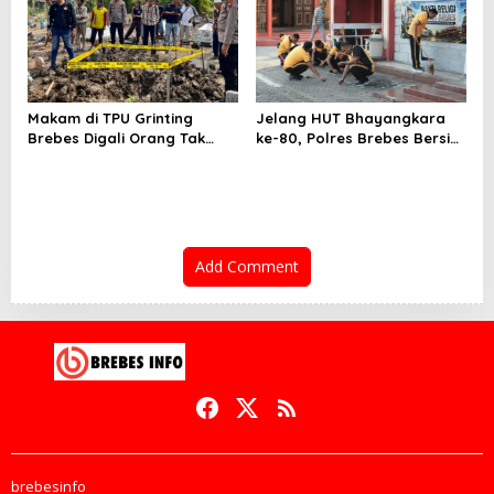
Makam di TPU Grinting
Jelang HUT Bhayangkara
Brebes Digali Orang Tak
ke-80, Polres Brebes Bersih-
Dikenal Dua Kali, Polisi
Bersih 5 Tempat Ibadah dan
Selidiki Motif Pelaku
Bagikan Bansos
Add Comment
brebesinfo