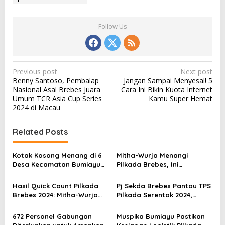
Follow Us
P
Previous post
Next post
Benny Santoso, Pembalap
Jangan Sampai Menyesal! 5
o
Nasional Asal Brebes Juara
Cara Ini Bikin Kuota Internet
s
Umum TCR Asia Cup Series
Kamu Super Hemat
2024 di Macau
t
n
Related Posts
a
v
Kotak Kosong Menang di 6
Mitha-Wurja Menangi
Desa Kecamatan Bumiayu
Pilkada Brebes, Ini
i
pada Pilkada Brebes 2024,
Kecamatan Penyumbang
g
Ini Daftarnya
Suara Terbanyak
Hasil Quick Count Pilkada
Pj Sekda Brebes Pantau TPS
a
Brebes 2024: Mitha-Wurja
Pilkada Serentak 2024,
Unggul 57,3 Persen, Kotak
Pastikan Aman dan Lancar
t
Kosong 42,7 Persen
672 Personel Gabungan
Muspika Bumiayu Pastikan