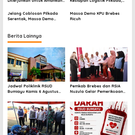
i
Diterjunkan untuk Amankan
Kesiapan Logistik Pilkada,
Pilkada Brebes 2024
Hari Ini Didistribusikan ke
o
TPS
Jelang Coblosan Pilkada
Massa Demo KPU Brebes
n
Serentak, Massa Demo
Ricuh
Tuntut Pemecatan
Komisioner KPU Brebes
Berita Lainnya
Jadwal Poliklinik RSUD
Pemkab Brebes dan RSIA
Bumiayu Kamis 6 Agustus
Nuzula Gelar Pemeriksaan
2026, Cek Jam Praktik
Gratis untuk 100 Ibu Hamil,
Dokter Sebelum Berkunjung
Perkuat Kesehatan Ibu dan
Bayi