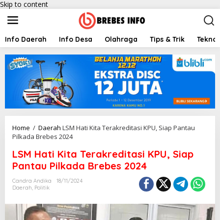
Skip to content
Info Daerah
Info Desa
Olahraga
Tips & Trik
Teknol
Home
/
Daerah
LSM Hati Kita Terakreditasi KPU, Siap Pantau
Pilkada Brebes 2024
LSM Hati Kita Terakreditasi KPU, Siap
Pantau Pilkada Brebes 2024
Candra Andika
18/11/2024
Daerah
,
Politik