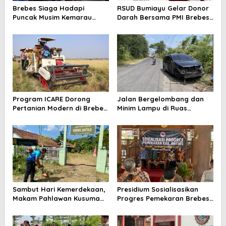
Brebes Siaga Hadapi
RSUD Bumiayu Gelar Donor
Puncak Musim Kemarau
Darah Bersama PMI Brebes
2026, Kapolres Pimpin Apel
Sambut HUT Ke-81 Republik
Kesiapsiagaan Bencana dan
Indonesia
Karhutla
Program ICARE Dorong
Jalan Bergelombang dan
Pertanian Modern di Brebes,
Minim Lampu di Ruas
Produktivitas Padi Losari
Bumiayu–Bantarkawung
Tembus 10,2 Ton per Hektare
Telan Korban, Innova
Hantam Pohon di
Bantarkawung
Sambut Hari Kemerdekaan,
Presidium Sosialisasikan
Makam Pahlawan Kusuma
Progres Pemekaran Brebes
Bantolo di Bantarkawung
Selatan, Pembentukan
Dibersihkan
Pansus DPRD Jateng Jadi
Tahap Berikutnya