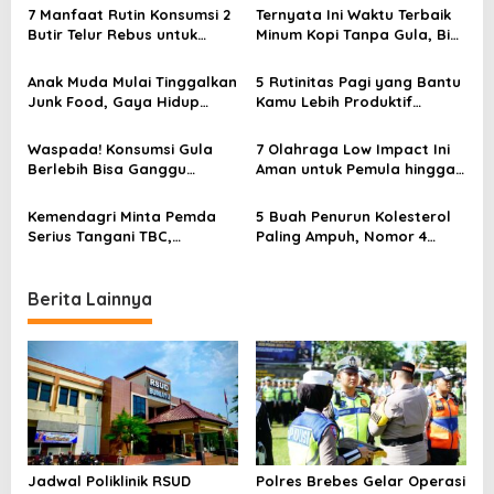
a
7 Manfaat Rutin Konsumsi 2
Ternyata Ini Waktu Terbaik
v
Butir Telur Rebus untuk
Minum Kopi Tanpa Gula, Biar
Sarapan Setiap Hari
Manfaatnya Maksimal
i
Anak Muda Mulai Tinggalkan
5 Rutinitas Pagi yang Bantu
g
Junk Food, Gaya Hidup
Kamu Lebih Produktif
a
Sehat Jadi Tren di Indonesia
Sepanjang Hari
t
Waspada! Konsumsi Gula
7 Olahraga Low Impact Ini
Berlebih Bisa Ganggu
Aman untuk Pemula hingga
i
Kehidupan Seksual, Ini
Lansia, Tetap Sehat Tanpa
Penjelasan Dokternya
Risiko Cedera
o
Kemendagri Minta Pemda
5 Buah Penurun Kolesterol
Serius Tangani TBC,
Paling Ampuh, Nomor 4
n
Indonesia Urutan 2 Dunia
Favorit Banyak Orang dan
Kasus Terbanyak
Mudah Didapat
Berita Lainnya
Jadwal Poliklinik RSUD
Polres Brebes Gelar Operasi