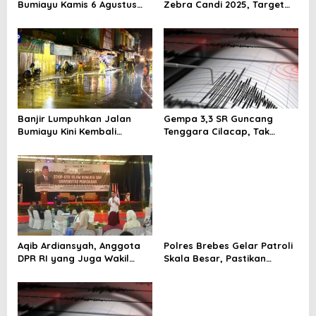
Bumiayu Kamis 6 Agustus
Zebra Candi 2025, Target
2026, Cek Jam Praktik
Turunkan Kecelakaan dan
Dokter Sebelum Berkunjung
Pelanggaran Lalu Lintas
Banjir Lumpuhkan Jalan
Gempa 3,3 SR Guncang
Bumiayu Kini Kembali
Tenggara Cilacap, Tak
Normal dan Bisa Dilalui
Berpotensi Tsunami
Kendaraan
Aqib Ardiansyah, Anggota
Polres Brebes Gelar Patroli
DPR RI yang Juga Wakil
Skala Besar, Pastikan
Rektor IV Universitas
Kamtibmas Aman Jelang
Peradaban, Ajak Mahasiswa
Akhir Pekan
Berani Ambil Peluang