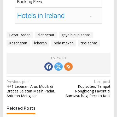
Berat Badan
diet sehat
gaya hidup sehat
Kesehatan
lebaran
pola makan
tips sehat
Follow Us
P
Previous post
Next post
H+1 Lebaran: Arus Mudik di
Kopisoten, Tempat
o
Brebes Selatan Masih Padat,
Nongkrong Favorit di
s
Antrean Mengular
Bumiayu bagi Pecinta Kopi
t
Related Posts
n