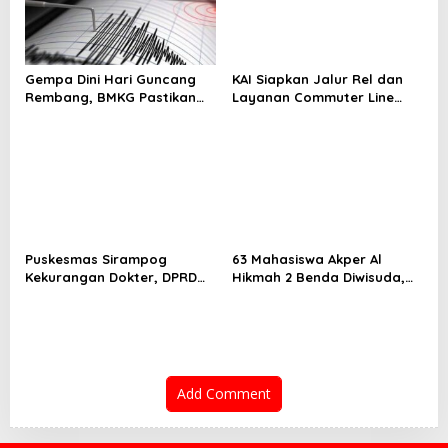
Gempa Dini Hari Guncang
KAI Siapkan Jalur Rel dan
Rembang, BMKG Pastikan
Layanan Commuter Line
Tak Berpotensi Tsunami
untuk Dukung Kawasan
Industri Batang
Puskesmas Sirampog
63 Mahasiswa Akper Al
Kekurangan Dokter, DPRD
Hikmah 2 Benda Diwisuda,
Brebes: “Jangan Biarkan
dr. Ineke: Brebes Butuh
Rakyat Menderita”
Perawat yang Berjiwa
Pengabdian
Add Comment