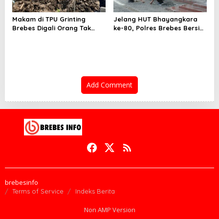
Makam di TPU Grinting
Jelang HUT Bhayangkara
Brebes Digali Orang Tak
ke-80, Polres Brebes Bersih-
Dikenal Dua Kali, Polisi
Bersih 5 Tempat Ibadah dan
Selidiki Motif Pelaku
Bagikan Bansos
Add Comment
brebesinfo
Terms of Service
Indeks Berita
Non AMP Version