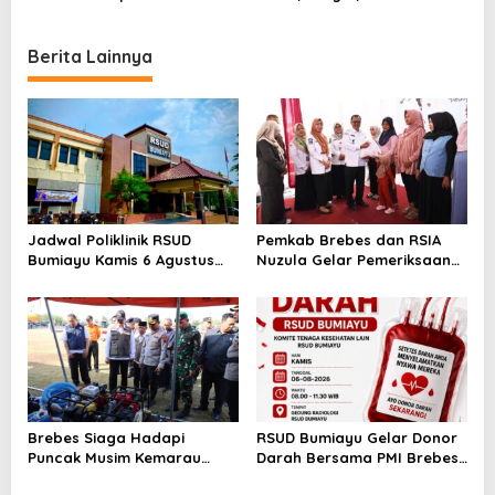
Asam Urat Ini
untuk Kesehatan
Berita Lainnya
Jadwal Poliklinik RSUD
Pemkab Brebes dan RSIA
Bumiayu Kamis 6 Agustus
Nuzula Gelar Pemeriksaan
2026, Cek Jam Praktik
Gratis untuk 100 Ibu Hamil,
Dokter Sebelum Berkunjung
Perkuat Kesehatan Ibu dan
Bayi
Brebes Siaga Hadapi
RSUD Bumiayu Gelar Donor
Puncak Musim Kemarau
Darah Bersama PMI Brebes
2026, Kapolres Pimpin Apel
Sambut HUT Ke-81 Republik