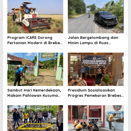
Kesiapsiagaan Bencana dan
Indonesia
Karhutla
Program ICARE Dorong
Jalan Bergelombang dan
Pertanian Modern di Brebes,
Minim Lampu di Ruas
Produktivitas Padi Losari
Bumiayu–Bantarkawung
Tembus 10,2 Ton per Hektare
Telan Korban, Innova
Hantam Pohon di
Bantarkawung
Sambut Hari Kemerdekaan,
Presidium Sosialisasikan
Makam Pahlawan Kusuma
Progres Pemekaran Brebes
Bantolo di Bantarkawung
Selatan, Pembentukan
Dibersihkan
Pansus DPRD Jateng Jadi
Tahap Berikutnya