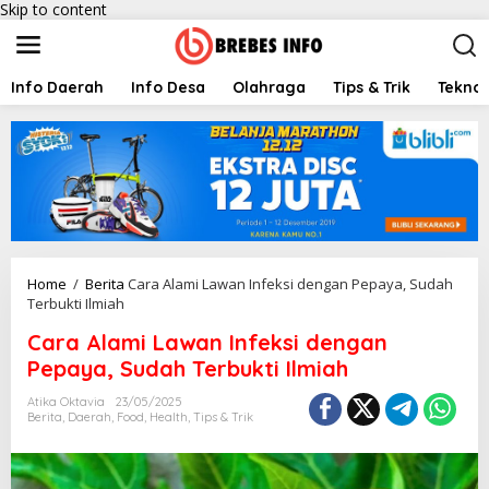
Skip to content
Info Daerah
Info Desa
Olahraga
Tips & Trik
Teknol
Home
/
Berita
Cara Alami Lawan Infeksi dengan Pepaya, Sudah
Terbukti Ilmiah
Cara Alami Lawan Infeksi dengan
Pepaya, Sudah Terbukti Ilmiah
Atika Oktavia
23/05/2025
Berita
,
Daerah
,
Food
,
Health
,
Tips & Trik