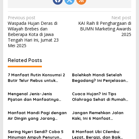
P
Previous post
Next post
Waspada Hujan Deras di
KAI Raih 8 Penghargaan di
o
Wilayah Brebes dan
BUMN Marketing Awards
s
Beberapa Kota di Jawa
2025
Tengah Hari Ini, Jumat 23
t
Mei 2025
n
a
Related Posts
v
7 Manfaat Rutin Konsumsi 2
Bolehkah Mandi Setelah
i
Butir Telur Rebus untuk
Begadang? Ini Penjelasan
g
Sarapan Setiap Hari
Dokter Soal Efeknya bagi
Tubuh
a
Mengenal Jenis-Jenis
Cuaca Hujan? Ini Tips
Pijatan dan Manfaatnya
Olahraga Sehat di Rumah
t
bagi Kesehatan Tubuh
Pakai Treadmill
i
Manfaat Mandi Pagi dengan
Jangan Remehkan Jalan
Air Dingin yang Jarang
Kaki, Ini 6 Manfaat
o
Diketahui, Nomor 3 Bikin
Kesehatan Berdasarkan
n
Kaget!
Durasi Waktu
Sering Nyeri Sendi? Coba 5
8 Manfaat Ubi Cilembu:
Minuman Ampuh Penurun
Lezat, Bergizi, dan Baik