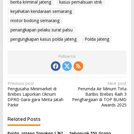
berita kriminal jateng
kasus pemalsuan stnk
kejahatan kendaraan semarang
motor bodong semarang
penangkapan pelaku surat palsu
pengungkapan kasus polda jateng
Polda Jateng
Follow Us
P
Previous post
Next post
Pengusaha Minimarket di
Perumda Air Minum Tirta
o
Brebes Laporkan Oknum
Baribis Brebes Raih 3
s
DPRD Gara-gara Minta Jatah
Penghargaan di TOP BUMD
Parkir
Awards 2025
t
n
Related Posts
a
v
Polda Jateng Tangkap 1.747
Sebanyak 330 Orang