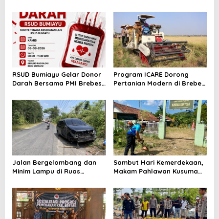
Gratis untuk 100 Ibu Hamil,
2026, Kapolres Pimpin Apel
Perkuat Kesehatan Ibu dan
Kesiapsiagaan Bencana dan
Bayi
Karhutla
RSUD Bumiayu Gelar Donor
Program ICARE Dorong
Darah Bersama PMI Brebes
Pertanian Modern di Brebes,
Sambut HUT Ke-81 Republik
Produktivitas Padi Losari
Indonesia
Tembus 10,2 Ton per Hektare
Jalan Bergelombang dan
Sambut Hari Kemerdekaan,
Minim Lampu di Ruas
Makam Pahlawan Kusuma
Bumiayu–Bantarkawung
Bantolo di Bantarkawung
Telan Korban, Innova
Dibersihkan
Hantam Pohon di
Bantarkawung