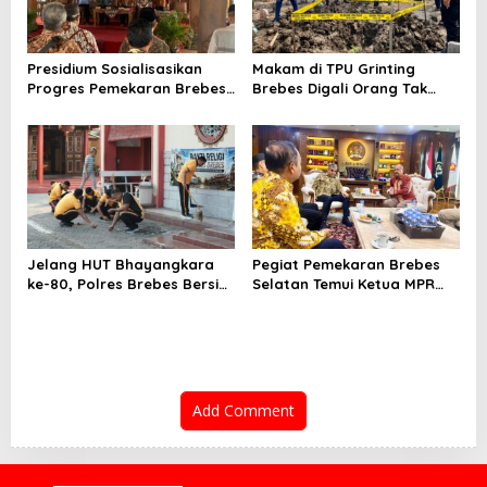
Presidium Sosialisasikan
Makam di TPU Grinting
Progres Pemekaran Brebes
Brebes Digali Orang Tak
Selatan, Pembentukan
Dikenal Dua Kali, Polisi
Pansus DPRD Jateng Jadi
Selidiki Motif Pelaku
Tahap Berikutnya
Jelang HUT Bhayangkara
Pegiat Pemekaran Brebes
ke-80, Polres Brebes Bersih-
Selatan Temui Ketua MPR
Bersih 5 Tempat Ibadah dan
Ahmad Muzani, Minta
Bagikan Bansos
Dukungan Urus Berkas ke
Provinsi
Add Comment