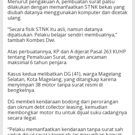
Menurut pengakuan A, pembuatan surat palsu
dilakukan dengan memanfaatkan STNK bekas yang
diubah datanya menggunakan komputer dan dicetak
ulang.
“Secara fisik STNK itu asli, namun datanya
dipalsukan. Pelaku belajar sendiri membuatnya,”
tambah Kombes Dwi.
Atas perbuatannya, KP dan A dijerat Pasal 263 KUHP
tentang Pemalsuan Surat, dengan ancaman
maksimal 6 tahun penjara.
Kasus kedua melibatkan DG (41), warga Magelang
Selatan, Kota Magelang, yang ditangkap karena
menyimpan 38 motor tanpa surat resmi di
bengkelnya.
DG membeli kendaraan bodong dari perorangan
dan oknum debt collector leasing, kemudian
membongkar motor itu untuk dijual suku cadangnya
secara ilegal.
“Pelaku memanfaatkan kendaraan tanpa surat sah
untuk dijual secara terpisah. Ini merugikan banyak