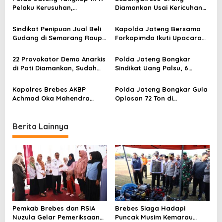
Pelaku Kerusuhan,
Diamankan Usai Kericuhan
i
Mayoritas Masih Pelajar
di Semarang, Polda Jateng
g
Pastikan Kondusif
Sindikat Penipuan Jual Beli
Kapolda Jateng Bersama
a
Gudang di Semarang Raup
Forkopimda Ikuti Upacara
Rp2 Miliar, 3 Pelaku
HUT RI ke-80 di Simpang
t
Ditangkap Polda Jateng
Lima Semarang
22 Provokator Demo Anarkis
Polda Jateng Bongkar
i
di Pati Diamankan, Sudah
Sindikat Uang Palsu, 6
Dipulangkan ke Keluarga
Tersangka Ditangkap di
o
Sleman dan Boyolali
Kapolres Brebes AKBP
Polda Jateng Bongkar Gula
n
Achmad Oka Mahendra
Oplosan 72 Ton di
Resmi Pamit, Digantikan
Banyumas, Sudah
AKBP Lilik Ardhiansyah
Beroperasi Sejak 2018
Berita Lainnya
Pemkab Brebes dan RSIA
Brebes Siaga Hadapi
Nuzula Gelar Pemeriksaan
Puncak Musim Kemarau